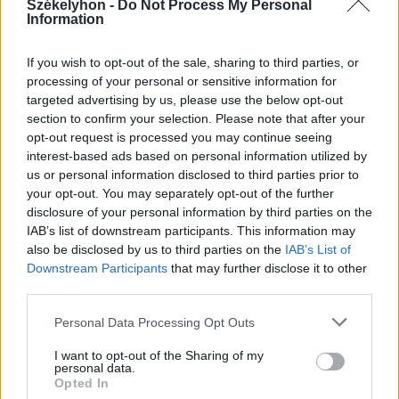
Székelyhon -
Do Not Process My Personal
A rovat további cikkei
Information
If you wish to opt-out of the sale, sharing to third parties, or
processing of your personal or sensitive information for
targeted advertising by us, please use the below opt-out
section to confirm your selection. Please note that after your
opt-out request is processed you may continue seeing
interest-based ads based on personal information utilized by
us or personal information disclosed to third parties prior to
your opt-out. You may separately opt-out of the further
disclosure of your personal information by third parties on the
IAB’s list of downstream participants. This information may
also be disclosed by us to third parties on the
IAB’s List of
Downstream Participants
that may further disclose it to other
third parties.
Personal Data Processing Opt Outs
2026. augusztus 05., szerda
I want to opt-out of the Sharing of my
personal data.
Agresszió, tartozások és javítások
Opted In