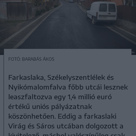
FOTÓ: BARABÁS ÁKOS
Farkaslaka, Székelyszentlélek és
Nyikómalomfalva főbb utcái lesznek
leaszfaltozva egy 1,4 millió euró
értékű uniós pályázatnak
köszönhetően. Eddig a farkaslaki
Virág és Sáros utcában dolgozott a
kivitelező, máshol valószínűleg csak