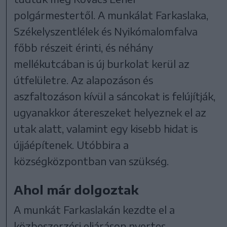
polgármestertől. A munkálat Farkaslaka,
Székelyszentlélek és Nyikómalomfalva
főbb részeit érinti, és néhány
mellékutcában is új burkolat kerül az
útfelületre. Az alapozáson és
aszfaltozáson kívül a sáncokat is felújítják,
ugyanakkor átereszeket helyeznek el az
utak alatt, valamint egy kisebb hidat is
újjáépítenek. Utóbbira a
községközpontban van szükség.
Ahol már dolgoztak
A munkát Farkaslakán kezdte el a
közbeszerzési eljáráson nyertes