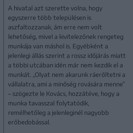
A hivatal azt szerette volna, hogy
egyszerre több településen is
aszfaltozzanak, ám erre nem volt
lehetőség, mivel a kivitelezőnek rengeteg
munkája van máshol is. Egyébként a
jelenlegi állás szerint a rossz időjárás miatt
a többi utcában idén már nem kezdik el a
munkát. „Olyat nem akarunk ráerőltetni a
vállalatra, ami a minőség rovására menne”
– szögezte le Kovács, hozzátéve, hogy a
munka tavasszal folytatódik,
remélhetőleg a jelenleginél nagyobb
erőbedobással.