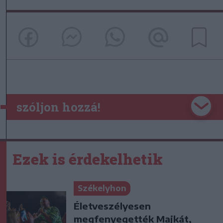
szóljon hozzá!
Ezek is érdekelhetik
Székelyhon
Életveszélyesen
megfenyegették Majkát,