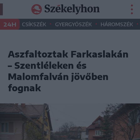
•
•
•
24H
CSÍKSZÉK
GYERGYÓSZÉK
HÁROMSZÉK
Aszfaltoztak Farkaslakán
– Szentléleken és
Malomfalván jövőben
fognak