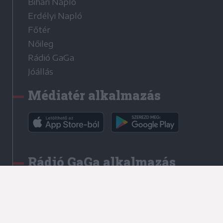
Bihari Napló
Erdélyi Napló
Főtér
Nőileg
Rádió GaGa
Jóállás
Médiatér alkalmazás
Rádió GaGa alkalmazás