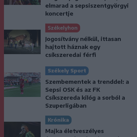
elmarad a sepsiszentgyörgyi
koncertje
Székelyhon
Jogosítvány nélkül, ittasan
hajtott háznak egy
csíkszeredai férfi
Székely Sport
Szembementek a trenddel: a
Sepsi OSK és az FK
Csíkszereda kilóg a sorból a
Szuperligában
Krónika
Majka életveszélyes