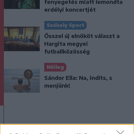
fenyegetés miatt lemondta
erdélyi koncertjét
Székely Sport
Ősszel új elnököt választ a
Hargita megyei
futballközösség
Nőileg
Sándor Ella: Na, indíts, s
menjünk!