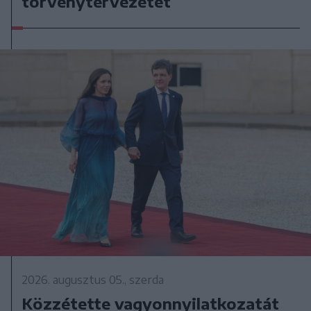
törvénytervezetet
2026. augusztus 05., szerda
Közzétette vagyonnyilatkozatát