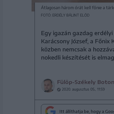
Átlagosan három órát kell főnie a tá
FOTÓ: ERDÉLY BÁLINT ELŐD
Egy igazán gazdag erdélyi
Karácsony József, a Főnix K
közben nemcsak a hozzával
nokedli készítését is elm
Fülöp-Székely Boto
2020. augusztus 05., 11:59
Itt állíthatja be, hogy a Go