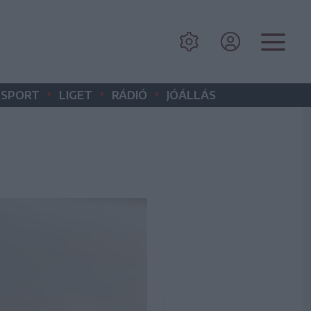
•
•
•
SPORT
LIGET
RÁDIÓ
JÓÁLLÁS