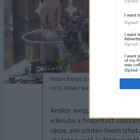
Opted 
I want t
Opted 
I want 
Advertis
Opted 
I want t
of my P
was col
Opted 
Finom füstös ízt ad a levesnek a lepir
FOTÓ: ERDÉLY BÁLINT ELŐD
Amikor megpirult a csontos hús 
edénybe a felaprított császárs
része, ami szintén finom ízhat