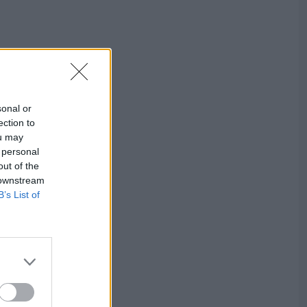
sonal or
ection to
ou may
 personal
out of the
 downstream
B’s List of