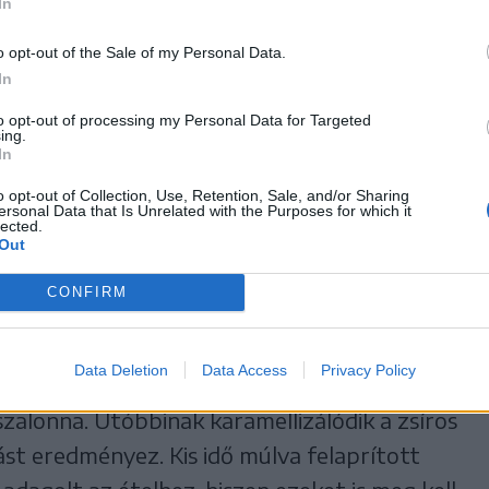
In
o opt-out of the Sale of my Personal Data.
In
to opt-out of processing my Personal Data for Targeted
ing.
In
o opt-out of Collection, Use, Retention, Sale, and/or Sharing
ersonal Data that Is Unrelated with the Purposes for which it
lected.
Out
ított, csontos sertésnyak
CONFIRM
Data Deletion
Data Access
Privacy Policy
és az olaj is színt váltott, akkor került az
zalonna. Utóbbinak karamellizálódik a zsíros
ást eredményez. Kis idő múlva felaprított