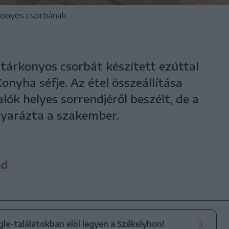
rkonyos csorbának
 tárkonyos csorbát készített ezúttal
onyha séfje. Az étel összeállítása
ók helyes sorrendjéről beszélt, de a
agyarázta a szakember.
nd
ogle-találatokban elöl legyen a Székelyhon!