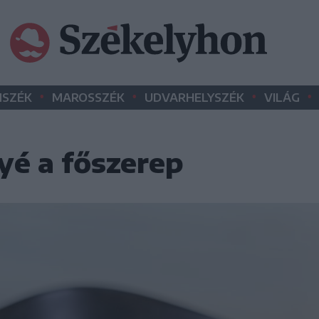
•
•
•
•
SZÉK
MAROSSZÉK
UDVARHELYSZÉK
VILÁG
yé a főszerep