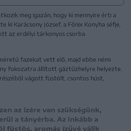
tkozik meg igazán, hogy ki mennyire érti a
te ki Karácsony József, a Főnix Konyha séfje,
ott az erdélyi tárkonyos csorba
méretű fazekat vett elő, majd ebbe némi
sony fokozatra állított gáztűzhelyre helyezte.
 részéből vágott füstölt, csontos húst,
szen az ízére van szükségünk,
rül a tányérba. Az inkább a
ól füstös, aromás ízűvé válik