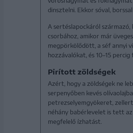
vöröshagymát és fokhagymát ad
dinsztelni. Ekkor sóval, borssa
A sertéslapockáról származó, 
csorbához, amikor már üveges 
megpörkölődött, a séf annyi vi
hozzávalókat, és 10–15 percig 
Pirított zöldségek
Azért, hogy a zöldségek ne leb
serpenyőben kevés olívaolajban
petrezselyemgyökeret, zellert
néhány babérlevelet is tett az 
megfelelő ízhatást.