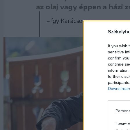
az olaj vagy éppen a házi z
– így Karácsony.
Székelyh
If you wish 
sensitive in
confirm you
continue se
information 
further disc
participants
Downstream 
Persona
I want t