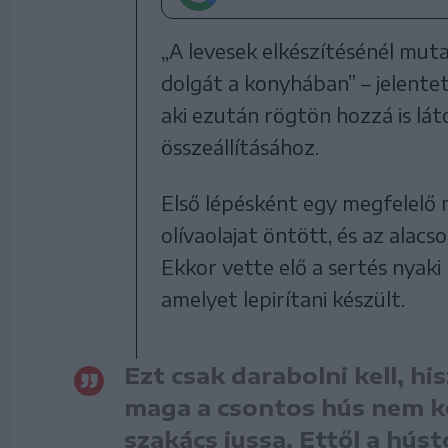
„A levesek elkészítésénél muta
dolgát a konyhában” – jelentet
aki ezután rögtön hozzá is lát
összeállításához.
Első lépésként egy megfelelő 
olívaolajat öntött, és az alac
Ekkor vette elő a sertés nyaki
amelyet lepirítani készült.
Ezt csak darabolni kell, hi
maga a csontos hús nem ke
szakács jussa. Ettől a húst