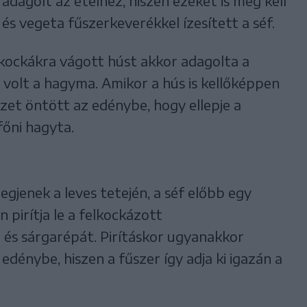
agolt az ételhez, hiszen ezeket is meg kell
l és vegeta fűszerkeverékkel ízesített a séf.
kockákra vágott húst akkor adagolta a
volt a hagyma. Amikor a hús is kellőképpen
zet öntött az edénybe, hogy ellepje a
főni hagyta.
egjenek a leves tetején, a séf előbb egy
 pirítja le a felkockázott
 és sárgarépát. Pirításkor ugyanakkor
edénybe, hiszen a fűszer így adja ki igazán a