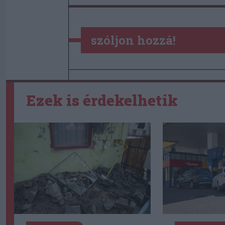
szóljon hozzá!
Ezek is érdekelhetik