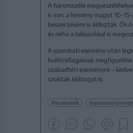
A háromszéki megyeszékhelyen
is van, a kemény magot 10-15-e
beszerzésére is áldoztak. Ők ö
és néha a laikusokkal is megos
A szombati esemény után legk
hullócsillagjainak megfigyelése
szabadtéri eseményre – kedvez
szoktak kilátogatni.
Háromszék
Sepsiszentgyörg