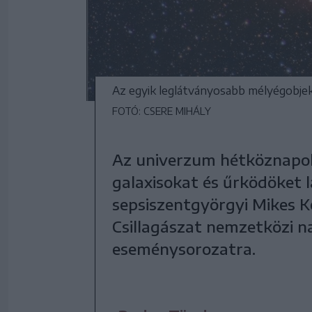
Az egyik leglátványosabb mélyégobje
FOTÓ: CSERE MIHÁLY
Az univerzum hétköznapokb
galaxisokat és űrködöket 
sepsiszentgyörgyi Mikes 
Csillagászat nemzetközi n
eseménysorozatra.