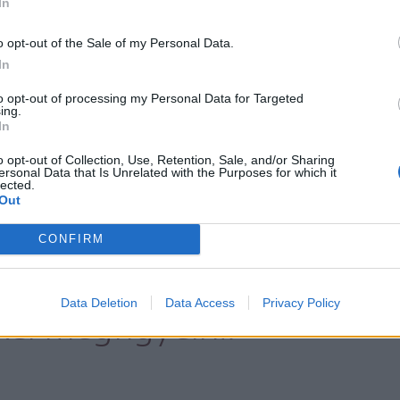
In
o opt-out of the Sale of my Personal Data.
összekombinálva mutatja
In
a távoli galaxisokat és
to opt-out of processing my Personal Data for Targeted
ing.
In
elyek a tavaszi égbolt
o opt-out of Collection, Use, Retention, Sale, and/or Sharing
ersonal Data that Is Unrelated with the Purposes for which it
gei és amelyeket
lected.
Out
rgy közelében a
CONFIRM
s miatt kevésbé lehet
Data Deletion
Data Access
Privacy Policy
el megfigyelni.