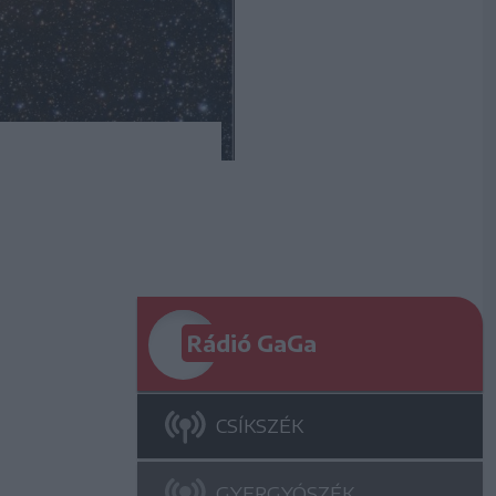
Rádió GaGa
CSÍKSZÉK
GYERGYÓSZÉK