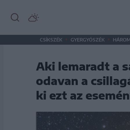
•
•
CSÍKSZÉK
GYERGYÓSZÉK
HÁROM
Aki lemaradt a s
odavan a csilla
ki ezt az esemé