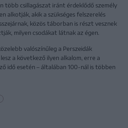
 több csillagászat iránt érdeklődő személy
n alkotják, akik a szükséges felszerelés
sszejárnak, közös táborban is részt vesznek
ztják, milyen csodákat látnak az égen.
özelebb valószínűleg a Perszeidák
 lesz a következő ilyen alkalom, erre a
ő idő esetén – általában 100-nál is többen
y