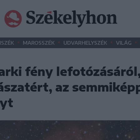
•
•
•
•
SZÉK
MAROSSZÉK
UDVARHELYSZÉK
VILÁG
arki fény lefotózásáról
gászatért, az semmikép
nyt