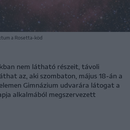
ktum a Rosetta-köd
an nem látható részeit, távoli
láthat az, aki szombaton, május 18-án a
Kelemen Gimnázium udvarára látogat a
apja alkalmából megszervezett