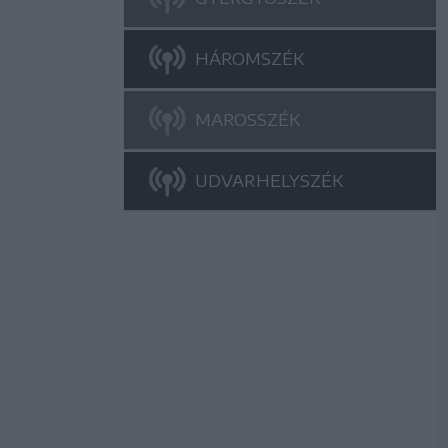
HÁROMSZÉK
MAROSSZÉK
UDVARHELYSZÉK