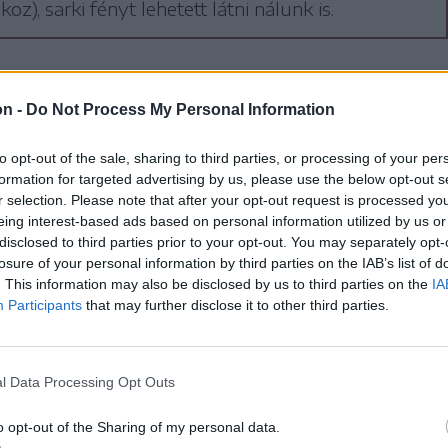
oz), sarki fényt lehetett látni nálunk is.
programra, mely magába foglalja a Nap
illagászatról, illetve a csillagfotóiról
on -
Do Not Process My Personal Information
tila, az Erdélyi Magyar Csillagászok
to opt-out of the sale, sharing to third parties, or processing of your per
őadását
A messzi dél csillagai –
formation for targeted advertising by us, please use the below opt-out s
r selection. Please note that after your opt-out request is processed y
én
címmel.
eing interest-based ads based on personal information utilized by us or
disclosed to third parties prior to your opt-out. You may separately opt-
losure of your personal information by third parties on the IAB’s list of
t kevesen a mi országunkból”
. This information may also be disclosed by us to third parties on the
IA
Participants
that may further disclose it to other third parties.
angozójában. Ezt követően kerül sor a
, melyben nagy szerephez jut egy Seestar
l Data Processing Opt Outs
iális távcső. Ez a műszer, melyet a
o opt-out of the Sharing of my personal data.
,