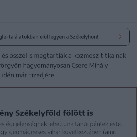
ogle-találatokban elöl legyen a Székelyhon!
l és ősszel is megtartják a kozmosz titkainak
tgyörgyön hagyományosan Csere Mihály
idén már tizedjére.
fény Székelyföld fölött is
s égi jelenségnek lehettünk tanúi péntek este,
egy geomágneses vihar következtében (amit