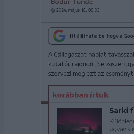
Bodor Tünde
2024. május 16., 09:03
Itt állíthatja be, hogy a Go
A Csillagászat napját tavassza
kutatói, rajongói, Sepsiszen
szervezi meg ezt az eseményt, 
korábban írtuk
Sarki 
Különlege
ugyanis 