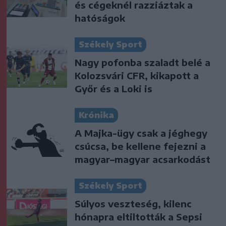
és cégeknél razziáztak a
hatóságok
Székely Sport
Nagy pofonba szaladt belé a
Kolozsvári CFR, kikapott a
Győr és a Loki is
Krónika
A Majka-ügy csak a jéghegy
csúcsa, be kellene fejezni a
magyar–magyar acsarkodást
Székely Sport
Súlyos veszteség, kilenc
hónapra eltiltották a Sepsi