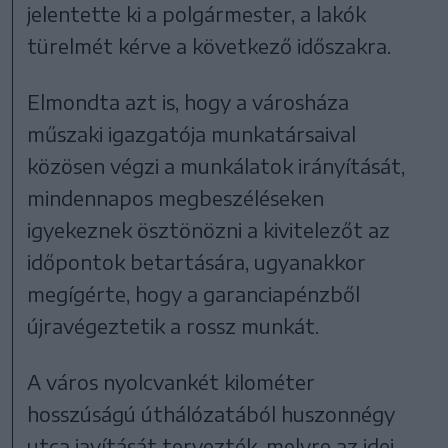
jelentette ki a polgármester, a lakók
türelmét kérve a következő időszakra.
Elmondta azt is, hogy a városháza
műszaki igazgatója munkatársaival
közösen végzi a munkálatok irányítását,
mindennapos megbeszéléseken
igyekeznek ösztönözni a kivitelezőt az
időpontok betartására, ugyanakkor
megígérte, hogy a garanciapénzből
újravégeztetik a rossz munkát.
A város nyolcvankét kilométer
hosszúságú úthálózatából huszonnégy
utca javítását tervezték, melyre az idei