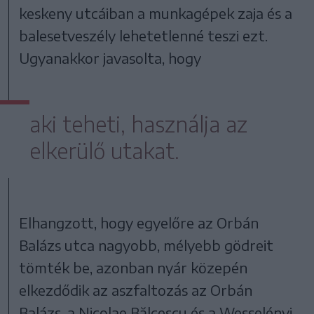
keskeny utcáiban a munkagépek zaja és a
balesetveszély lehetetlenné teszi ezt.
Ugyanakkor javasolta, hogy
aki teheti, használja az
elkerülő utakat.
Elhangzott, hogy egyelőre az Orbán
Balázs utca nagyobb, mélyebb gödreit
tömték be, azonban nyár közepén
elkezdődik az aszfaltozás az Orbán
Balázs, a Nicolae Bălcescu és a Wesselényi