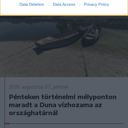
Data Deletion
Data Access
Privacy Policy
2026. augusztus 07., péntek
Pénteken történelmi mélyponton
maradt a Duna vízhozama az
országhatárnál