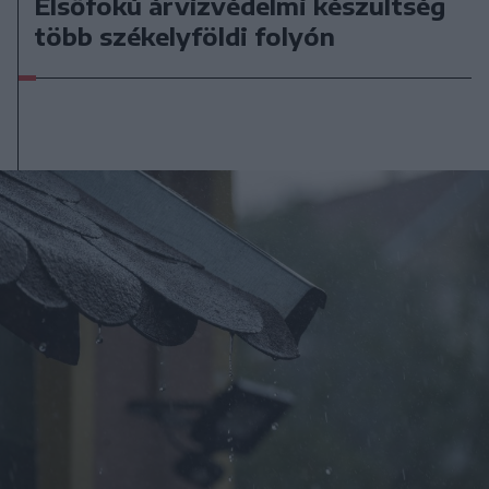
Elsőfokú árvízvédelmi készültség
több székelyföldi folyón