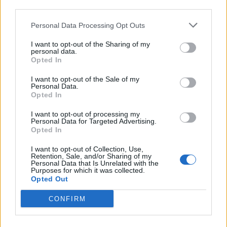
third parties.
Personal Data Processing Opt Outs
I want to opt-out of the Sharing of my
personal data.
Opted In
I want to opt-out of the Sale of my
Personal Data.
Opted In
I want to opt-out of processing my
2026. augusztus 07., péntek
Personal Data for Targeted Advertising.
Opted In
Szeptember elejéig még marad a
veszélyhelyzet Parajdon
I want to opt-out of Collection, Use,
Retention, Sale, and/or Sharing of my
Personal Data that Is Unrelated with the
Purposes for which it was collected.
Opted Out
CONFIRM