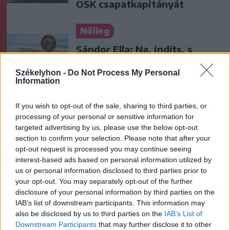
OSK csapatkapitányát
Nőileg
Sándor Ella: Na, indíts, s
menjünk!
Székelyhon -
Do Not Process My Personal
Information
If you wish to opt-out of the sale, sharing to third parties, or
processing of your personal or sensitive information for
targeted advertising by us, please use the below opt-out
section to confirm your selection. Please note that after your
opt-out request is processed you may continue seeing
A rovat további cikkei
interest-based ads based on personal information utilized by
us or personal information disclosed to third parties prior to
your opt-out. You may separately opt-out of the further
disclosure of your personal information by third parties on the
IAB’s list of downstream participants. This information may
also be disclosed by us to third parties on the
IAB’s List of
Downstream Participants
that may further disclose it to other