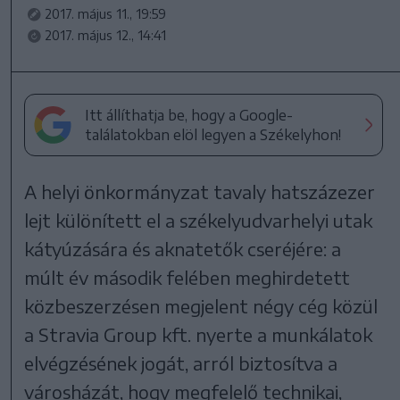
2017. május 11., 19:59
2017. május 12., 14:41
Itt állíthatja be, hogy a Google-
találatokban elöl legyen a Székelyhon!
A helyi önkormányzat tavaly hatszázezer
lejt különített el a székelyudvarhelyi utak
kátyúzására és aknatetők cseréjére: a
múlt év második felében meghirdetett
közbeszerzésen megjelent négy cég közül
a Stravia Group kft. nyerte a munkálatok
elvégzésének jogát, arról biztosítva a
városházát, hogy megfelelő technikai,