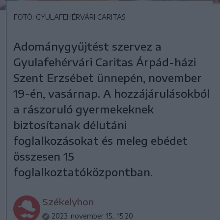
FOTÓ: GYULAFEHÉRVÁRI CARITAS
Adománygyűjtést szervez a
Gyulafehérvári Caritas Árpád-házi
Szent Erzsébet ünnepén, november
19-én, vasárnap. A hozzájárulásokból
a rászoruló gyermekeknek
biztosítanak délutáni
foglalkozásokat és meleg ebédet
összesen 15
foglalkoztatóközpontban.
Székelyhon
2023. november 15., 15:20