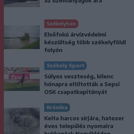
az üzemanyagok ára
Székelyhon
Elsőfokú árvízvédelmi
készültség több székelyföldi
folyón
Székely Sport
Súlyos veszteség, kilenc
hónapra eltiltották a Sepsi
OSK csapatkapitányát
Krónika
Kelta harcos sírjára, hatezer
éves település nyomaira
bukkantak Nagyiklódon