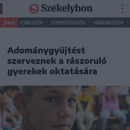
•
•
•
24H
CSÍKSZÉK
GYERGYÓSZÉK
HÁROMSZÉK
Adománygyűjtést
szerveznek a rászoruló
gyerekek oktatására