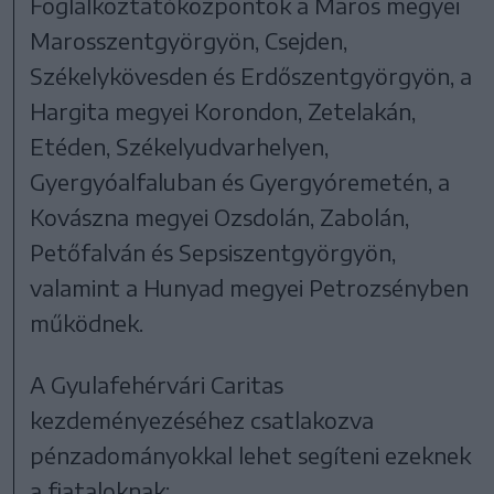
Foglalkoztatóközpontok a Maros megyei
Marosszentgyörgyön, Csejden,
Székelykövesden és Erdőszentgyörgyön, a
Hargita megyei Korondon, Zetelakán,
Etéden, Székelyudvarhelyen,
Gyergyóalfaluban és Gyergyóremetén, a
Kovászna megyei Ozsdolán, Zabolán,
Petőfalván és Sepsiszentgyörgyön,
valamint a Hunyad megyei Petrozsényben
működnek.
A Gyulafehérvári Caritas
kezdeményezéséhez csatlakozva
pénzadományokkal lehet segíteni ezeknek
a fiataloknak: