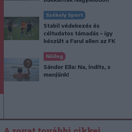
Székely Sport
Stabil védekezés és
céltudatos támadás – így
készült a Farul ellen az FK
Nőileg
Sándor Ella: Na, indíts, s
menjünk!
A rovat további cikkei