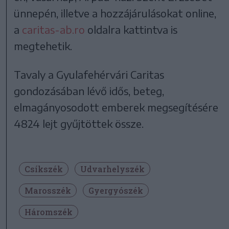
ünnepén, illetve a hozzájárulásokat online,
a
caritas-ab.ro
oldalra kattintva is
megtehetik.
Tavaly a Gyulafehérvári Caritas
gondozásában lévő idős, beteg,
elmagányosodott emberek megsegítésére
4824 lejt gyűjtöttek össze.
Csíkszék
Udvarhelyszék
Marosszék
Gyergyószék
Háromszék