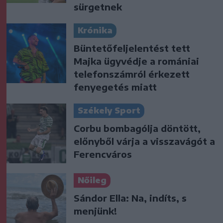
sürgetnek
Krónika
Büntetőfeljelentést tett
Majka ügyvédje a romániai
telefonszámról érkezett
fenyegetés miatt
Székely Sport
Corbu bombagólja döntött,
előnyből várja a visszavágót a
Ferencváros
Nőileg
Sándor Ella: Na, indíts, s
menjünk!