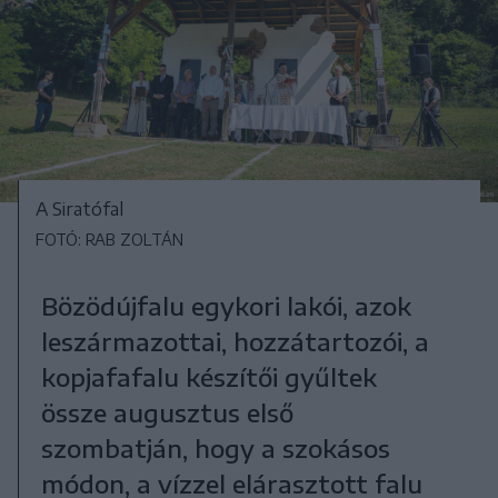
A Siratófal
FOTÓ: RAB ZOLTÁN
Bözödújfalu egykori lakói, azok
leszármazottai, hozzátartozói, a
kopjafafalu készítői gyűltek
össze augusztus első
szombatján, hogy a szokásos
módon, a vízzel elárasztott falu