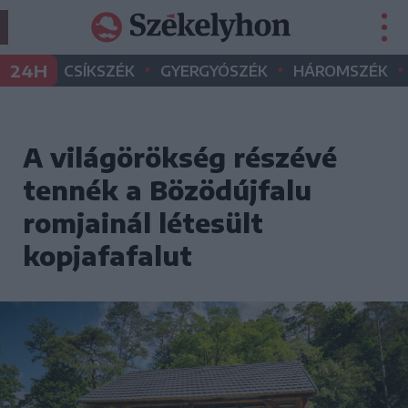
•
•
•
24H
CSÍKSZÉK
GYERGYÓSZÉK
HÁROMSZÉK
A világörökség részévé
tennék a Bözödújfalu
romjainál létesült
kopjafafalut