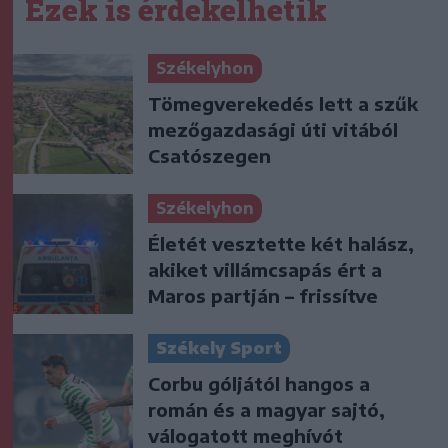
Ezek is érdekelhetik
Székelyhon
Tömegverekedés lett a szűk
mezőgazdasági úti vitából
Csatószegen
Székelyhon
Életét vesztette két halász,
akiket villámcsapás ért a
Maros partján – frissítve
Székely Sport
Corbu góljától hangos a
román és a magyar sajtó,
válogatott meghívót