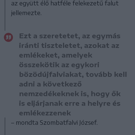
az együtt élő hatféle felekezetű falut
jellemezte.
Ezt a szeretetet, az egymás
iránti tiszteletet, azokat az
emlékeket, amelyek
összekötik az egykori
bözödújfalviakat, tovább kell
adni a következő
nemzedékeknek is, hogy ők
is eljárjanak erre a helyre és
emlékezzenek
– mondta Szombatfalvi József.