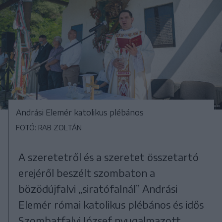
Andrási Elemér katolikus plébános
FOTÓ: RAB ZOLTÁN
A szeretetről és a szeretet összetartó
erejéről beszélt szombaton a
bözödújfalvi „siratófalnál” Andrási
Elemér római katolikus plébános és idős
Szombatfalvi József nyugalmazott