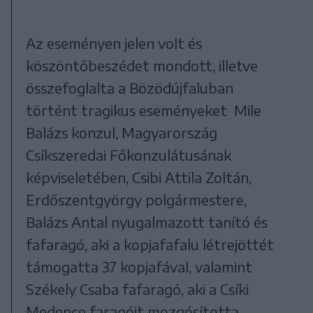
Az eseményen jelen volt és
köszöntőbeszédet mondott, illetve
összefoglalta a Bözödújfaluban
történt tragikus eseményeket Mile
Balázs konzul, Magyarország
Csíkszeredai Főkonzulátusának
képviseletében, Csibi Attila Zoltán,
Erdőszentgyörgy polgármestere,
Balázs Antal nyugalmazott tanító és
fafaragó, aki a kopjafafalu létrejöttét
támogatta 37 kopjafával, valamint
Székely Csaba fafaragó, aki a Csíki
Medence faragóit mozgósította.