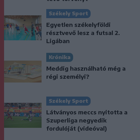
Székely Sport
Egyetlen székelyföldi
résztvevő lesz a futsal 2.
Ligában
Krónika
Meddig használható még a
régi személyi?
Székely Sport
Látványos meccs nyitotta a
Szuperliga negyedik
fordulóját (videóval)