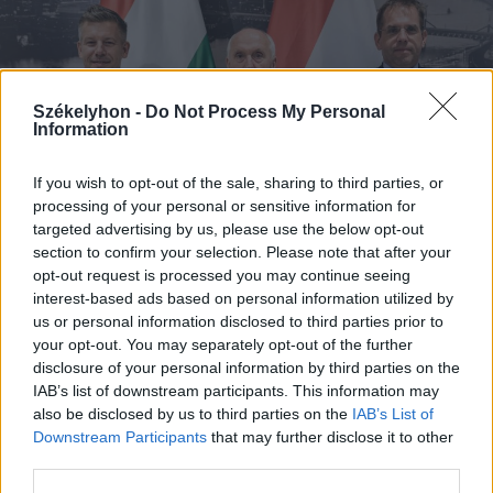
Székelyhon -
Do Not Process My Personal
Information
If you wish to opt-out of the sale, sharing to third parties, or
processing of your personal or sensitive information for
targeted advertising by us, please use the below opt-out
section to confirm your selection. Please note that after your
opt-out request is processed you may continue seeing
interest-based ads based on personal information utilized by
us or personal information disclosed to third parties prior to
your opt-out. You may separately opt-out of the further
2026. augusztus 08., szombat
disclosure of your personal information by third parties on the
Megvan, kit jelöl köztársasági
IAB’s list of downstream participants. This information may
elnöknek a Tisza Párt
also be disclosed by us to third parties on the
IAB’s List of
Downstream Participants
that may further disclose it to other
third parties.