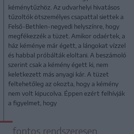
kéménytűzhöz. Az udvarhelyi hivatásos
tűzoltók ötszemélyes csapattal siettek a
Felső-Bethlen-negyedi helyszínre, hogy
megfékezzék a tüzet. Amikor odaértek, a
ház kéménye már égett, a lángokat vízzel
és habbal próbálták eloltani. A beszámoló
szerint csak a kémény égett ki, nem
keletkezett más anyagi kár. A tüzet
feltehetőleg az okozta, hogy a kémény
nem volt kipucolva. Éppen ezért felhívják
a figyelmet, hogy
fontos rendszeresen