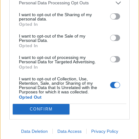
Personal Data Processing Opt Outs
I want to opt-out of the Sharing of my
personal data.
Opted In
I want to opt-out of the Sale of my
Personal Data.
Opted In
I want to opt-out of processing my
Personal Data for Targeted Advertising.
Opted In
I want to opt-out of Collection, Use,
Retention, Sale, and/or Sharing of my
Personal Data that Is Unrelated with the
2026. augusztus 08., szombat
Purposes for which it was collected.
Opted Out
Uszályokat süllyesztenek a Dunába
a csernavodai atomerőmű
CONFIRM
üzemben tartása érdekében –
videóval
Data Deletion
Data Access
Privacy Policy