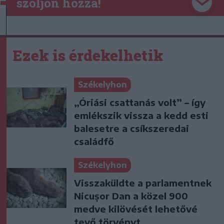
szóljon hozzá!
Ezek is érdekelhetik
Székelyhon
„Óriási csattanás volt” – így
emlékszik vissza a kedd esti
balesetre a csíkszeredai
családfő
Székelyhon
Visszaküldte a parlamentnek
Nicușor Dan a közel 900
medve kilövését lehetővé
tevő törvényt