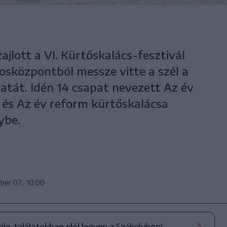
ajlott a VI. Kürtőskalács-fesztivál
osközpontból messze vitte a szél a
latát. Idén 14 csapat nevezett Az év
a és Az év reform kürtőskalácsa
ybe.
ber 07., 10:00
ogle-találatokban elöl legyen a Székelyhon!