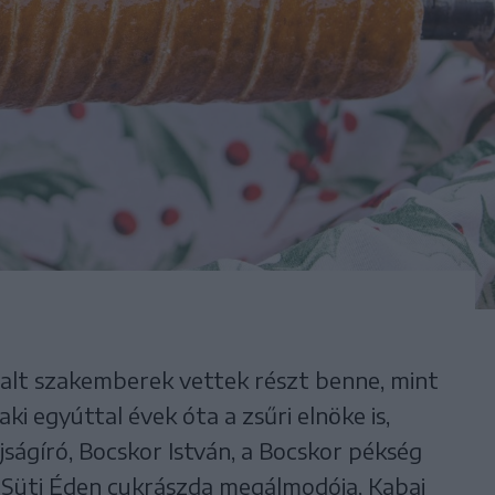
talt szakemberek vettek részt benne, mint
ki egyúttal évek óta a zsűri elnöke is,
ságíró, Bocskor István, a Bocskor pékség
 a Süti Éden cukrászda megálmodója, Kabai