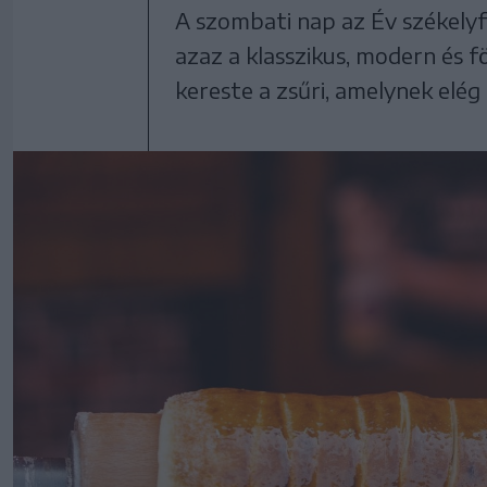
A szombati nap az Év székelyfö
azaz a klasszikus, modern és f
kereste a zsűri, amelynek elég