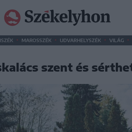
•
•
•
•
SZÉK
MAROSSZÉK
UDVARHELYSZÉK
VILÁG
kalács szent és sérthe