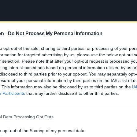
on -
Do Not Process My Personal Information
to opt-out of the sale, sharing to third parties, or processing of your per
formation for targeted advertising by us, please use the below opt-out s
r selection. Please note that after your opt-out request is processed y
eing interest-based ads based on personal information utilized by us or
disclosed to third parties prior to your opt-out. You may separately opt-
losure of your personal information by third parties on the IAB’s list of
. This information may also be disclosed by us to third parties on the
IA
 gasztrofesztiváljáról beszélünk, melynek
Participants
that may further disclose it to other third parties.
l is sok látogatót vonz. Egyre több
lja be a szigorú szabályok alapján zajló
l Data Processing Opt Outs
o opt-out of the Sharing of my personal data.