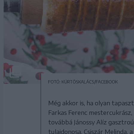
FOTÓ: KÜRTŐSKALÁCS/FACEBOOK
Még akkor is, ha olyan tapasz
Farkas Ferenc mestercukrász, a
továbbá Jánossy Alíz gasztroúj
tulajdonosa, Csiszár Melinda,