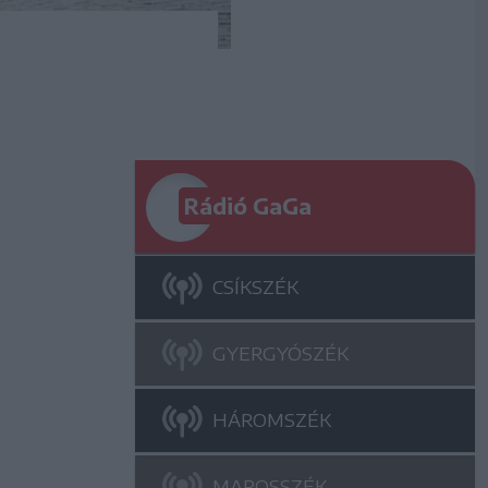
Rádió GaGa
CSÍKSZÉK
GYERGYÓSZÉK
HÁROMSZÉK
MAROSSZÉK