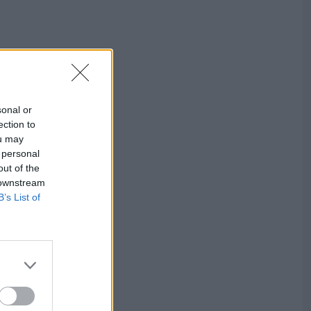
sonal or
ection to
ou may
 personal
out of the
 downstream
B’s List of