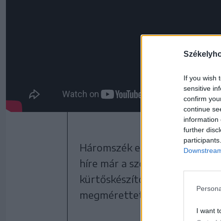
Székelyh
If you wish 
sensitive in
confirm you
continue se
information 
further disc
participants
Háromszék egyik legsikeresebb
Downstream 
híre már a szomszéd megyékbő
kürtőskészítő vállalkozás válla
Persona
megmérettetést,
I want t