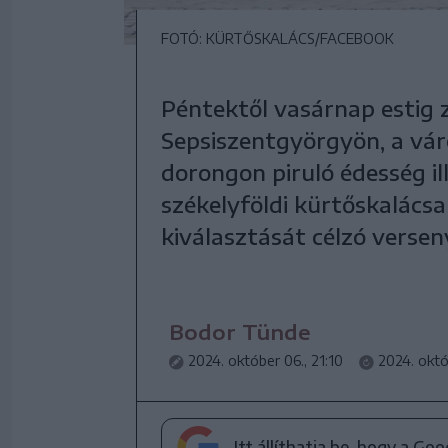
FOTÓ: KÜRTŐSKALÁCS/FACEBOOK
Péntektől vasárnap estig z
Sepsiszentgyörgyön, a vár
dorongon piruló édesség il
székelyföldi kürtőskalács
kiválasztását célzó versen
Bodor Tünde
2024. október 06., 21:10
2024. októ
Itt állíthatja be, hogy a Go