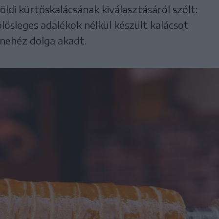
ldi kürtőskalácsának kiválasztásáról szólt:
ölösleges adalékok nélkül készült kalácsot
 nehéz dolga akadt.