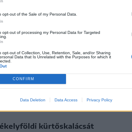
In
 négy megyéből kerültek
o opt-out of the Sale of my Personal Data.
In
to opt-out of processing my Personal Data for Targeted
ing.
In
zuperpaszt, a Nasa Kft., a Melinda
o opt-out of Collection, Use, Retention, Sale, and/or Sharing
ersonal Data that Is Unrelated with the Purposes for which it
az Ozsdolai kürtőskalács és a Bodosi Kürtős
lected.
Out
éből az erdőszentgyörgyi Kris&Hen
CONFIRM
l a székelyudvarhelyi Árpád Kürtősház,
tőskalács, Farkaslakáról a Klebenlup
 a Saitos Kürtőskalács érkezett, méghozzá
Data Deletion
Data Access
Privacy Policy
zékelyföldi kürtőskalácsát