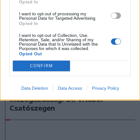
Opted In
I want to opt-out of processing my
Personal Data for Targeted Advertising.
Opted In
I want to opt-out of Collection, Use,
Retention, Sale, and/or Sharing of my
Personal Data that Is Unrelated with the
Purposes for which it was collected.
Opted Out
CONFIRM
2026. augusztus 06., csütörtök
Data Deletion
Data Access
Privacy Policy
Tömegverekedés lett a szűk
mezőgazdasági úti vitából
Csatószegen