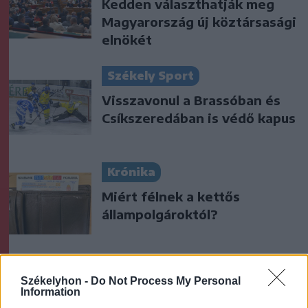
Kedden választhatják meg
Magyarország új köztársasági
elnökét
Székely Sport
Visszavonul a Brassóban és
Csíkszeredában is védő kapus
Krónika
Miért félnek a kettős
állampolgároktól?
Székely Sport
Székelyhon -
Do Not Process My Personal
Kezdési időpontot kapott a
Information