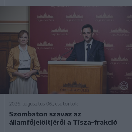
2026. augusztus 06., csütörtök
Szombaton szavaz az
államfőjelöltjéről a Tisza-frakció