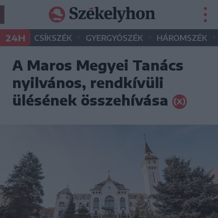
•
•
•
24H
CSÍKSZÉK
GYERGYÓSZÉK
HÁROMSZÉK
A Maros Megyei Tanács
nyilvános, rendkívüli
ülésének összehívása