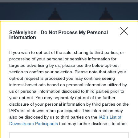
Székelyhon -
Do Not Process My Personal
Information
If you wish to opt-out of the sale, sharing to third parties, or
processing of your personal or sensitive information for
targeted advertising by us, please use the below opt-out
section to confirm your selection. Please note that after your
opt-out request is processed you may continue seeing
interest-based ads based on personal information utilized by
us or personal information disclosed to third parties prior to
your opt-out. You may separately opt-out of the further
disclosure of your personal information by third parties on the
2026. augusztus 07., péntek
IAB’s list of downstream participants. This information may
A közvilágításon spórol a
also be disclosed by us to third parties on the
IAB’s List of
sepsiszentgyörgyi önkormányzat
Downstream Participants
that may further disclose it to other
third parties.