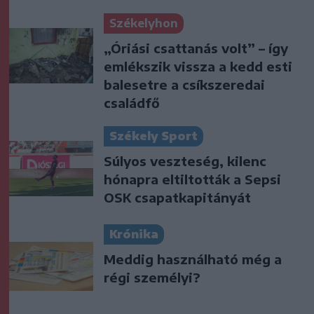
Székelyhon
„Óriási csattanás volt” – így
emlékszik vissza a kedd esti
balesetre a csíkszeredai
családfő
Székely Sport
Súlyos veszteség, kilenc
hónapra eltiltották a Sepsi
OSK csapatkapitányát
Krónika
Meddig használható még a
régi személyi?