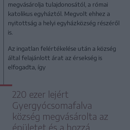
megvásárolja tulajdonosától, a római
katolikus egyháztól. Megvolt ehhez a
nyitottság a helyi egyházközség részéről
is.
Az ingatlan felértékelése után a község
által felajánlott árat az érsekség is
elfogadta, így
220 ezer lejért
Gyergyócsomafalva
község megvásárolta az
épületet és a hozzá