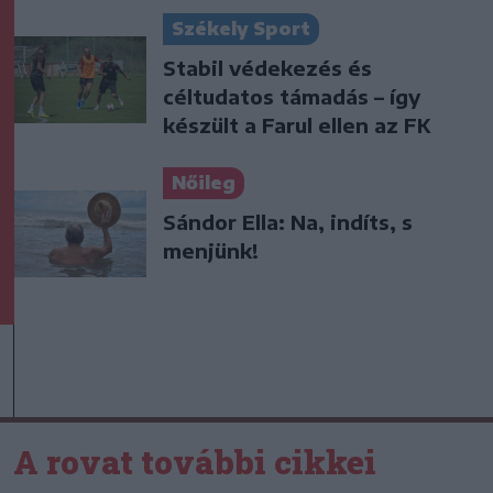
Székely Sport
Stabil védekezés és
céltudatos támadás – így
készült a Farul ellen az FK
Nőileg
Sándor Ella: Na, indíts, s
menjünk!
A rovat további cikkei