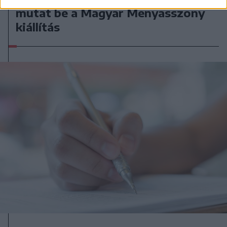
mutat be a Magyar Menyasszony
kiállítás