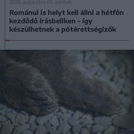
2026. augusztus 07., péntek
Románul is helyt kell állni a hétfőn
kezdődő írásbeliken – így
készülhetnek a pótérettségizők