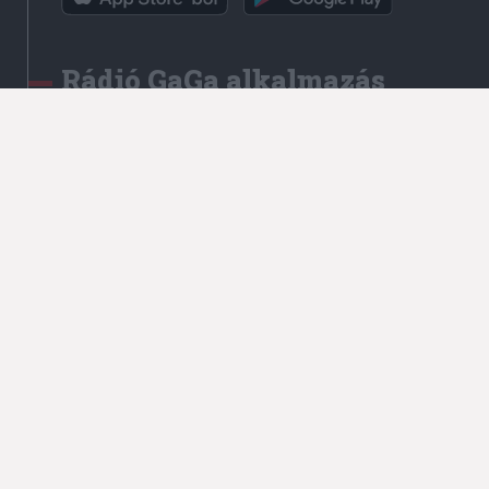
Rádió GaGa alkalmazás
Kapcsolat
Írjon nekünk