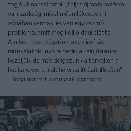
fogják finanszírozni. „Teljes újraalapozásra
van szükség, mivel műemlékvédelmi
zónában vannak, és van egy csomó
probléma, amit meg kell oldani előtte.
Amiket most végzünk, azok javítási
munkálatok, jövőre pedig a felújításokat
kezeljük, de már dolgozunk a terveken a
kockaköves utcák helyreállítását illetően”
– fogalmazott a műszaki igazgató.