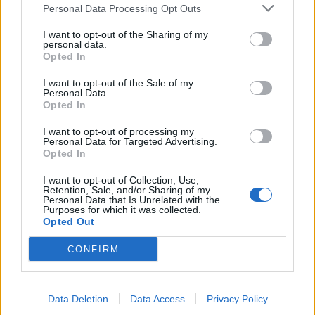
Personal Data Processing Opt Outs
I want to opt-out of the Sharing of my
personal data.
Opted In
2026. augusztus 06., csütörtök
I want to opt-out of the Sale of my
Personal Data.
Megérkezett a Száz év magány
Opted In
sorozatadaptációjának második
I want to opt-out of processing my
Personal Data for Targeted Advertising.
évada
Opted In
I want to opt-out of Collection, Use,
Retention, Sale, and/or Sharing of my
Personal Data that Is Unrelated with the
Purposes for which it was collected.
Opted Out
CONFIRM
Data Deletion
Data Access
Privacy Policy