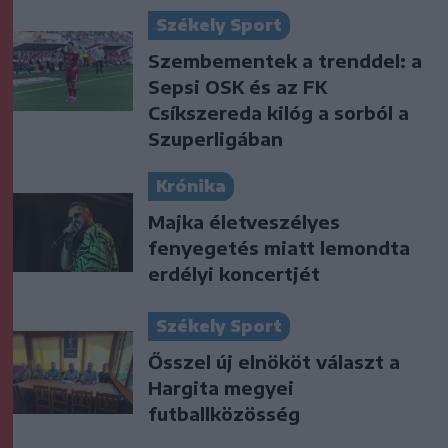
Székely Sport
Szembementek a trenddel: a
Sepsi OSK és az FK
Csíkszereda kilóg a sorból a
Szuperligában
Krónika
Majka életveszélyes
fenyegetés miatt lemondta
erdélyi koncertjét
Székely Sport
Ősszel új elnököt választ a
Hargita megyei
futballközösség