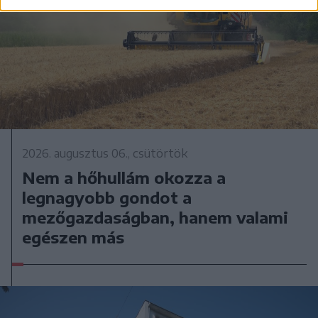
2026. augusztus 06., csütörtök
Nem a hőhullám okozza a
legnagyobb gondot a
mezőgazdaságban, hanem valami
egészen más