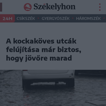
•
•
•
24H
CSÍKSZÉK
GYERGYÓSZÉK
HÁROMSZÉK
A kockaköves utcák
felújítása már biztos,
hogy jövőre marad