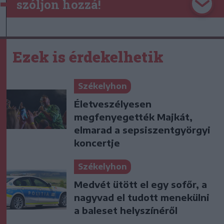
szóljon hozzá!
Ezek is érdekelhetik
Székelyhon
Életveszélyesen
megfenyegették Majkát,
elmarad a sepsiszentgyörgyi
koncertje
Székelyhon
Medvét ütött el egy sofőr, a
nagyvad el tudott menekülni
a baleset helyszínéről