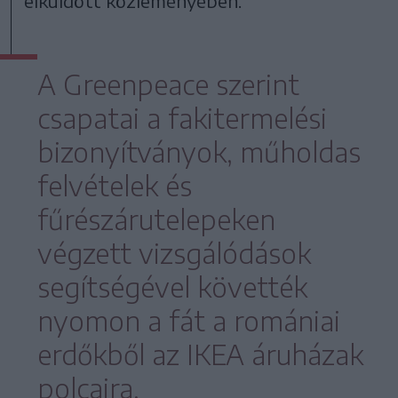
elküldött közleményében.
A Greenpeace szerint
csapatai a fakitermelési
bizonyítványok, műholdas
felvételek és
fűrészárutelepeken
végzett vizsgálódások
segítségével követték
nyomon a fát a romániai
erdőkből az IKEA áruházak
polcaira.