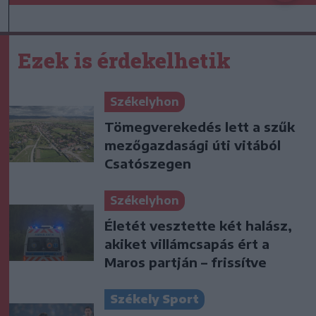
Ezek is érdekelhetik
Székelyhon
Tömegverekedés lett a szűk
mezőgazdasági úti vitából
Csatószegen
Székelyhon
Életét vesztette két halász,
akiket villámcsapás ért a
Maros partján – frissítve
Székely Sport