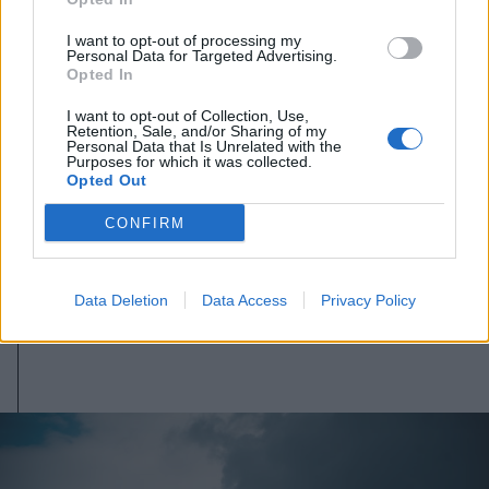
I want to opt-out of processing my
Personal Data for Targeted Advertising.
Opted In
I want to opt-out of Collection, Use,
Retention, Sale, and/or Sharing of my
Personal Data that Is Unrelated with the
Purposes for which it was collected.
2026. augusztus 07., péntek
Opted Out
Ismét jegyezhetők a Fidelis
CONFIRM
államkötvények, akár 7,5
százalékos kamattal
Data Deletion
Data Access
Privacy Policy