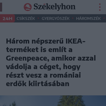
•
•
•
24H
CSÍKSZÉK
GYERGYÓSZÉK
HÁROMSZÉK
Három népszerű IKEA-
terméket is említ a
Greenpeace, amikor azzal
vádolja a céget, hogy
részt vesz a romániai
erdők kiirtásában