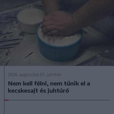
2026. augusztus 07., péntek
Nem kell félni, nem tűnik el a
kecskesajt és juhtúró