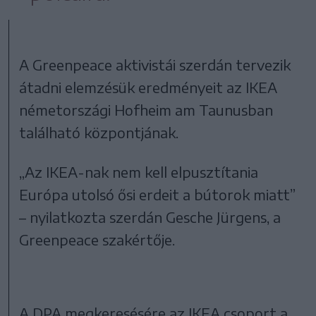
A Greenpeace aktivistái szerdán tervezik
átadni elemzésük eredményeit az IKEA
németországi Hofheim am Taunusban
található központjának.
„Az IKEA-nak nem kell elpusztítania
Európa utolsó ősi erdeit a bútorok miatt”
– nyilatkozta szerdán Gesche Jürgens, a
Greenpeace szakértője.
A DPA megkeresésére az IKEA csoport a