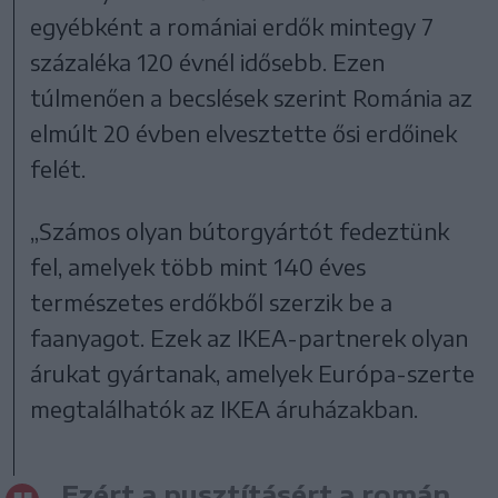
egyébként a romániai erdők mintegy 7
százaléka 120 évnél idősebb. Ezen
túlmenően a becslések szerint Románia az
elmúlt 20 évben elvesztette ősi erdőinek
felét.
„Számos olyan bútorgyártót fedeztünk
fel, amelyek több mint 140 éves
természetes erdőkből szerzik be a
faanyagot. Ezek az IKEA-partnerek olyan
árukat gyártanak, amelyek Európa-szerte
megtalálhatók az IKEA áruházakban.
Ezért a pusztításért a román