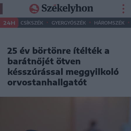
•
•
•
24H
CSÍKSZÉK
GYERGYÓSZÉK
HÁROMSZÉK
25 év börtönre ítélték a
barátnőjét ötven
késszúrással meggyilkoló
orvostanhallgatót