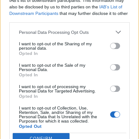
IAB’s list of downstream participants. This information may
kezdődő írásbeliken – így
also be disclosed by us to third parties on the
IAB’s List of
Downstream Participants
that may further disclose it to other
készülhetnek a pótérettségizők
third parties.
Personal Data Processing Opt Outs
I want to opt-out of the Sharing of my
personal data.
Opted In
I want to opt-out of the Sale of my
Personal Data.
Opted In
I want to opt-out of processing my
Personal Data for Targeted Advertising.
Opted In
I want to opt-out of Collection, Use,
Retention, Sale, and/or Sharing of my
Personal Data that Is Unrelated with the
Purposes for which it was collected.
Opted Out
CONFIRM