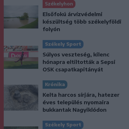
Székelyhon
Elsőfokú árvízvédelmi
készültség több székelyföldi
folyón
Székely Sport
Súlyos veszteség, kilenc
hónapra eltiltották a Sepsi
OSK csapatkapitányát
Krónika
Kelta harcos sírjára, hatezer
éves település nyomaira
bukkantak Nagyiklódon
Székely Sport