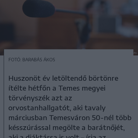
FOTÓ: BARABÁS ÁKOS
Huszonöt év letöltendő börtönre
ítélte hétfőn a Temes megyei
törvényszék azt az
orvostanhallgatót, aki tavaly
márciusban Temesváron 50-nél több
késszúrással megölte a barátnőjét,
aki a diáktársa is volt – írja az