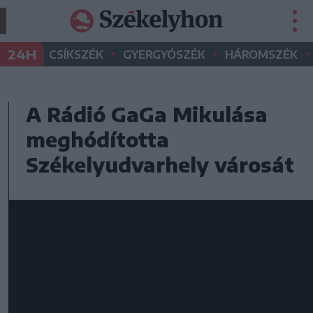
•
•
•
24H
CSÍKSZÉK
GYERGYÓSZÉK
HÁROMSZÉK
A Rádió GaGa Mikulása
meghódította
Székelyudvarhely városát