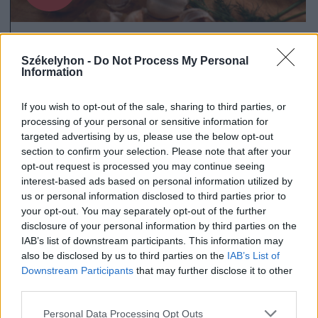
2026. július 19., 11:07
Székelyhon -
Do Not Process My Personal
Information
Szoknyás Gurulás: bolondos
ötletként indult, értékes
If you wish to opt-out of the sale, sharing to third parties, or
eseménnyé vált
processing of your personal or sensitive information for
targeted advertising by us, please use the below opt-out
section to confirm your selection. Please note that after your
opt-out request is processed you may continue seeing
interest-based ads based on personal information utilized by
us or personal information disclosed to third parties prior to
your opt-out. You may separately opt-out of the further
disclosure of your personal information by third parties on the
IAB’s list of downstream participants. This information may
also be disclosed by us to third parties on the
IAB’s List of
Downstream Participants
that may further disclose it to other
third parties.
Personal Data Processing Opt Outs