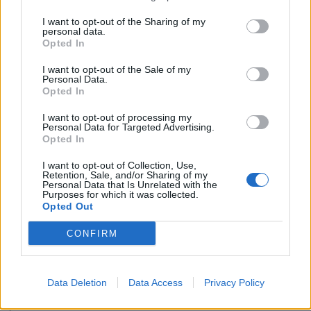
I want to opt-out of the Sharing of my
2026. július 17., 17:03
personal data.
Opted In
Új fejezet kezdődik a gernyeszegi
I want to opt-out of the Sale of my
Teleki-kastély történetében
Personal Data.
Opted In
I want to opt-out of processing my
Personal Data for Targeted Advertising.
Opted In
I want to opt-out of Collection, Use,
Retention, Sale, and/or Sharing of my
Personal Data that Is Unrelated with the
Purposes for which it was collected.
Opted Out
CONFIRM
Data Deletion
Data Access
Privacy Policy
2026. július 16., 13:25