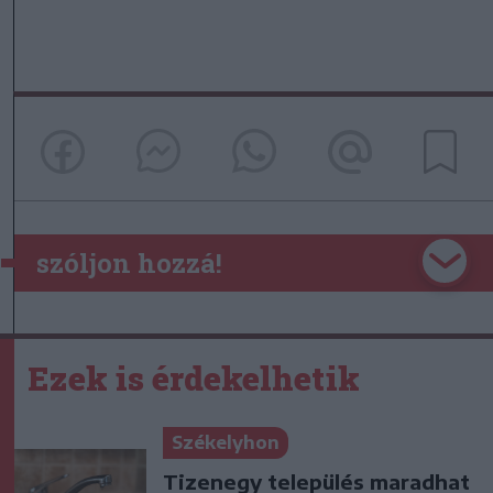
szóljon hozzá!
Ezek is érdekelhetik
Székelyhon
Tizenegy település maradhat