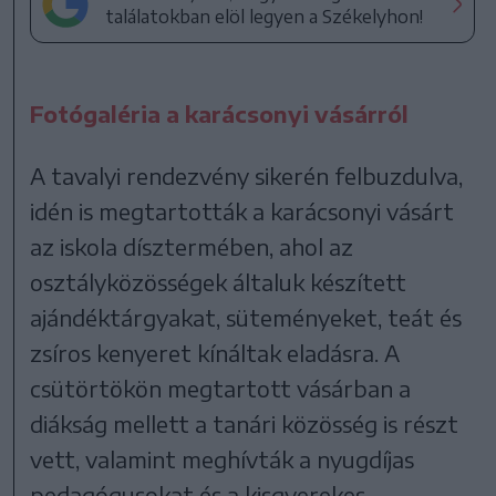
találatokban elöl legyen a Székelyhon!
Fotógaléria a karácsonyi vásárról
A tavalyi rendezvény sikerén felbuzdulva,
idén is megtartották a karácsonyi vásárt
az iskola dísztermében, ahol az
osztályközösségek általuk készített
ajándéktárgyakat, süteményeket, teát és
zsíros kenyeret kínáltak eladásra. A
csütörtökön megtartott vásárban a
diákság mellett a tanári közösség is részt
vett, valamint meghívták a nyugdíjas
pedagógusokat és a kisgyerekes