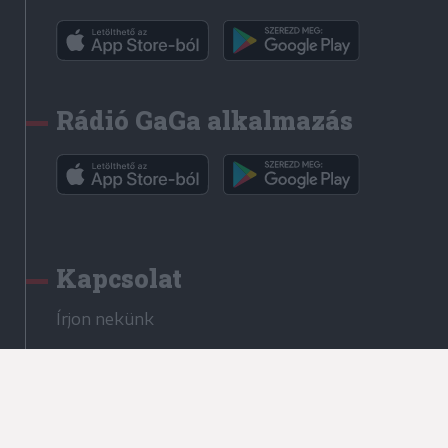
Rádió GaGa alkalmazás
Kapcsolat
Írjon nekünk