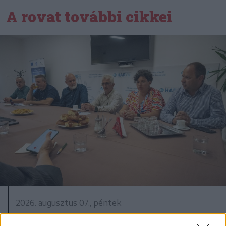
A rovat további cikkei
2026. augusztus 07., péntek
Újabb víz- és szennyvízhálózatok