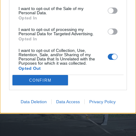
2026. augusztus 06., csütörtök
I want to opt-out of the Sale of my
Personal Data.
Két csíki községben is elkezdték a
Opted In
vezetéképítést
I want to opt-out of processing my
Personal Data for Targeted Advertising.
Opted In
I want to opt-out of Collection, Use,
Retention, Sale, and/or Sharing of my
Personal Data that Is Unrelated with the
Purposes for which it was collected.
Opted Out
CONFIRM
Data Deletion
Data Access
Privacy Policy