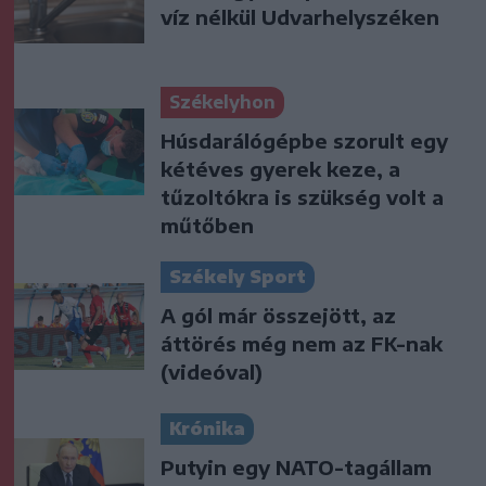
víz nélkül Udvarhelyszéken
Székelyhon
Húsdarálógépbe szorult egy
kétéves gyerek keze, a
tűzoltókra is szükség volt a
műtőben
Székely Sport
A gól már összejött, az
áttörés még nem az FK-nak
(videóval)
Krónika
Putyin egy NATO-tagállam