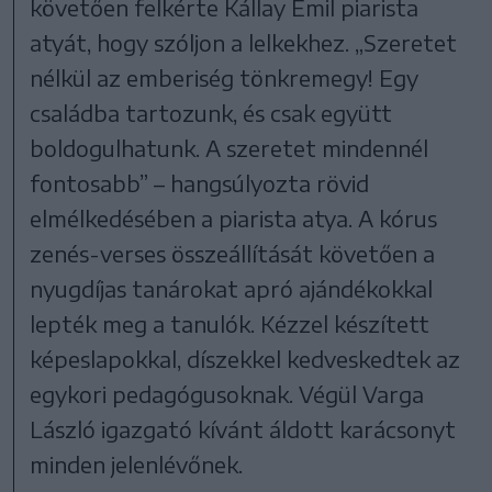
követően felkérte Kállay Emil piarista
atyát, hogy szóljon a lelkekhez. „Szeretet
nélkül az emberiség tönkremegy! Egy
családba tartozunk, és csak együtt
boldogulhatunk. A szeretet mindennél
fontosabb” – hangsúlyozta rövid
elmélkedésében a piarista atya. A kórus
zenés-verses összeállítását követően a
nyugdíjas tanárokat apró ajándékokkal
lepték meg a tanulók. Kézzel készített
képeslapokkal, díszekkel kedveskedtek az
egykori pedagógusoknak. Végül Varga
László igazgató kívánt áldott karácsonyt
minden jelenlévőnek.