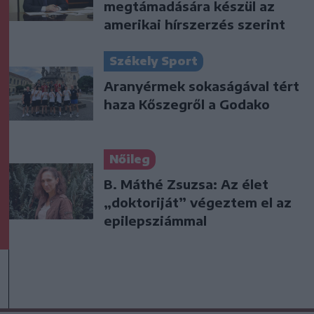
megtámadására készül az
amerikai hírszerzés szerint
Székely Sport
Aranyérmek sokaságával tért
haza Kőszegről a Godako
Nőileg
B. Máthé Zsuzsa: Az élet
„doktoriját” végeztem el az
epilepsziámmal