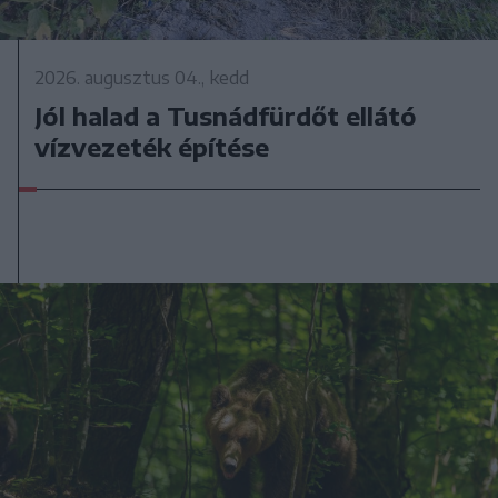
2026. augusztus 04., kedd
Jól halad a Tusnádfürdőt ellátó
vízvezeték építése