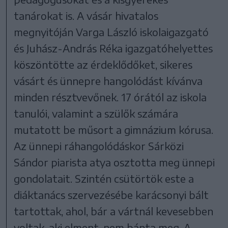
tanárokat is. A vásár hivatalos
megnyitóján Varga László iskolaigazgató
és Juhász-András Réka igazgatóhelyettes
köszöntötte az érdeklődőket, sikeres
vásárt és ünnepre hangolódást kívánva
minden résztvevőnek. 17 órától az iskola
tanulói, valamint a szülők számára
mutatott be műsort a gimnázium kórusa.
Az ünnepi ráhangolódáskor Sárközi
Sándor piarista atya osztotta meg ünnepi
gondolatait. Szintén csütörtök este a
diáktanács szervezésébe karácsonyi bált
tartottak, ahol, bár a vártnál kevesebben
voltak, aki elment, nem bánta meg. A