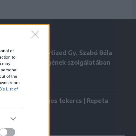
sonal or
Négy évtized Gy. Szabó Béla
ection to
örökségének szolgálatában
ou may
 personal
out of the
 downstream
B’s List of
Zöldséges tekercs | Repeta