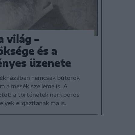
 világ –
öksége és a
ényes üzenete
lékházában nemcsak bútorok
em a mesék szelleme is. A
tet: a történetek nem poros
elyek eligazítanak ma is.