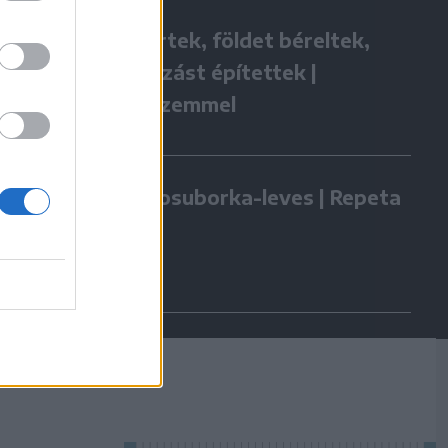
Hazatértek, földet béreltek,
vállalkozást építettek |
Gazdaszemmel
Kovászosuborka-leves | Repeta