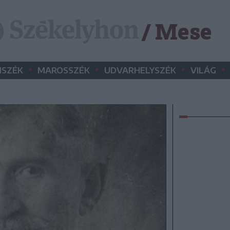
/ Mese
•
•
•
•
SZÉK
MAROSSZÉK
UDVARHELYSZÉK
VILÁG