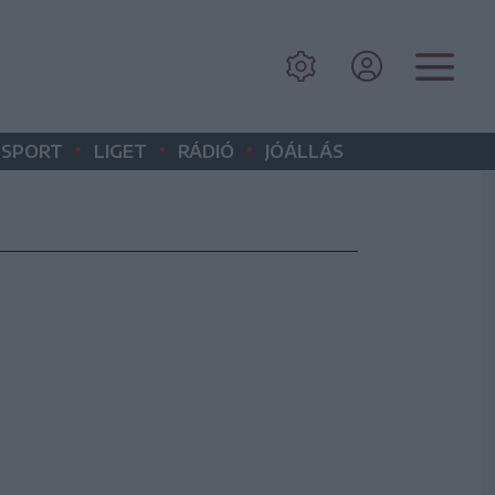
•
•
•
SPORT
LIGET
RÁDIÓ
JÓÁLLÁS