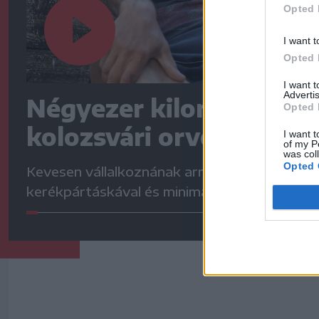
Opted 
I want t
Opted 
I want 
Advertis
Négyezer kilométert te
Opted 
kolozsvári orvos
I want t
of my P
was col
Opted 
Kevesen vállalkoznának arra, hogy egyedül,
kerékpártáskával és minimális felszereléssel