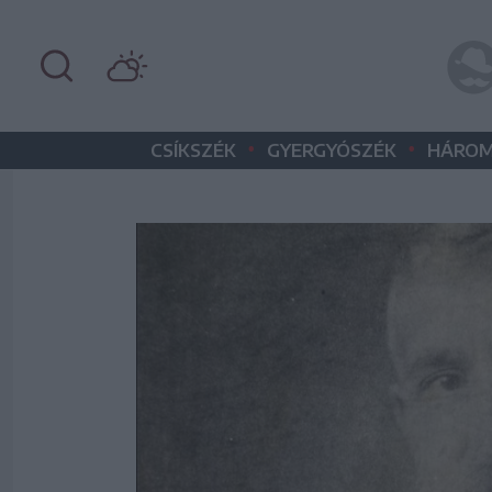
•
•
CSÍKSZÉK
GYERGYÓSZÉK
HÁROM