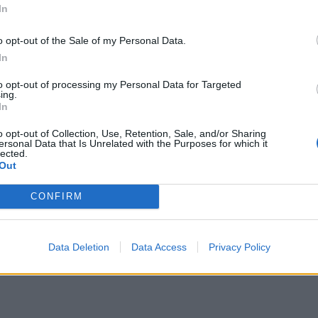
In
o opt-out of the Sale of my Personal Data.
In
to opt-out of processing my Personal Data for Targeted
ing.
kert Európán át a
In
o opt-out of Collection, Use, Retention, Sale, and/or Sharing
ersonal Data that Is Unrelated with the Purposes for which it
lected.
Out
 mindössze egyetlen
 átszeljék Európát.
CONFIRM
Data Deletion
Data Access
Privacy Policy