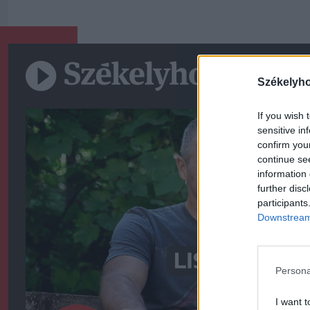
Székelyh
If you wish 
sensitive in
confirm you
continue se
information 
further disc
participants
Downstream 
Persona
I want t