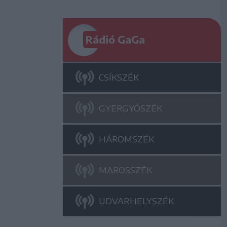
Rádió GaGa
CSÍKSZÉK
GYERGYÓSZÉK
HÁROMSZÉK
MAROSSZÉK
UDVARHELYSZÉK