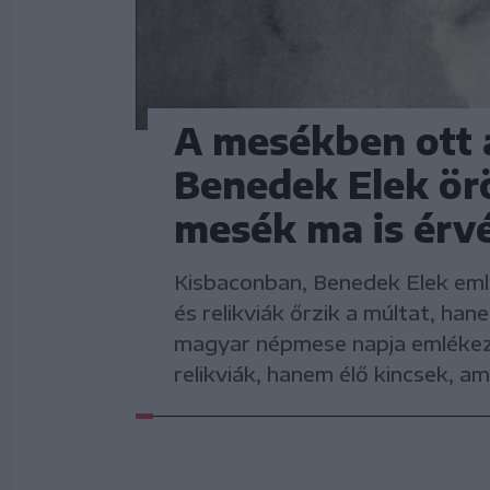
A mesékben ott a
Benedek Elek ör
mesék ma is érv
Kisbaconban, Benedek Elek em
és relikviák őrzik a múltat, han
magyar népmese napja emlékez
relikviák, hanem élő kincsek, am