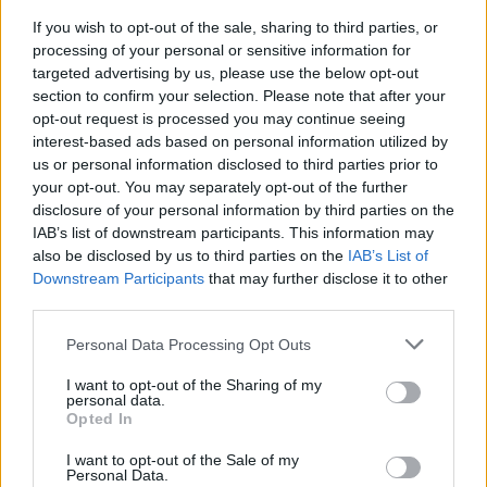
If you wish to opt-out of the sale, sharing to third parties, or
processing of your personal or sensitive information for
targeted advertising by us, please use the below opt-out
section to confirm your selection. Please note that after your
opt-out request is processed you may continue seeing
interest-based ads based on personal information utilized by
Hasznos
us or personal information disclosed to third parties prior to
your opt-out. You may separately opt-out of the further
Impresszum
disclosure of your personal information by third parties on the
IAB’s list of downstream participants. This information may
Szerzői jogok
also be disclosed by us to third parties on the
IAB’s List of
Adatvédelmi tájékoztató
Downstream Participants
that may further disclose it to other
Cookie-kezelési tájékoztató
third parties.
Hozzászólási szabályzat
Personal Data Processing Opt Outs
Nyomtatott lapjaink archívuma
I want to opt-out of the Sharing of my
Székely Hírmondó archívuma
personal data.
Opted In
Médiaajánlat
I want to opt-out of the Sale of my
Personal Data.
Látogatottsági adatok