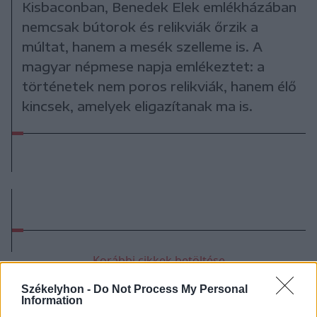
Kisbaconban, Benedek Elek emlékházában
nemcsak bútorok és relikviák őrzik a
múltat, hanem a mesék szelleme is. A
magyar népmese napja emlékeztet: a
történetek nem poros relikviák, hanem élő
kincsek, amelyek eligazítanak ma is.
Korábbi cikkek betöltése
Székelyhon -
Do Not Process My Personal
Information