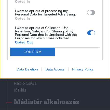
Opted In
I want to opt-out of processing my
Sütibeállítások
Personal Data for Targeted Advertising.
Opted In
Médiatér
I want to opt-out of Collection, Use,
Retention, Sale, and/or Sharing of my
Székely Sport
Personal Data that Is Unrelated with the
Purposes for which it was collected.
Liget
Opted Out
Krónika
CONFIRM
Bihari Napló
Erdélyi Napló
Főtér
Data Deletion
Data Access
Privacy Policy
Nőileg
Rádió GaGa
Jóállás
Médiatér alkalmazás