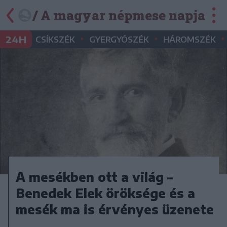
/ A magyar népmese napja
•
•
•
24H
CSÍKSZÉK
GYERGYÓSZÉK
HÁROMSZÉK
A mesékben ott a világ –
Benedek Elek öröksége és a
mesék ma is érvényes üzenete