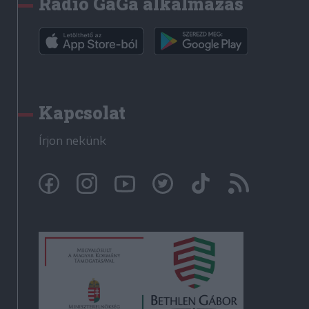
Rádió GaGa alkalmazás
Kapcsolat
Írjon nekünk