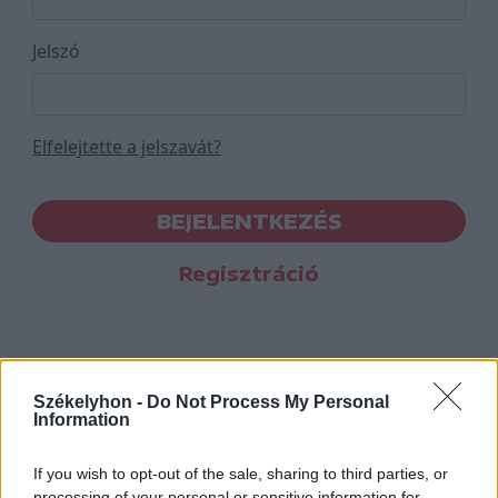
Jelszó
Elfelejtette a jelszavát?
BEJELENTKEZÉS
Regisztráció
Székelyhon -
Do Not Process My Personal
Information
If you wish to opt-out of the sale, sharing to third parties, or
processing of your personal or sensitive information for