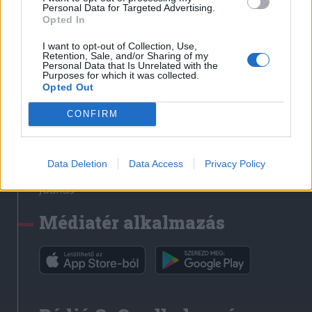
Médiatér
Personal Data for Targeted Advertising.
Opted In
Székely Sport
I want to opt-out of Collection, Use,
Liget
Retention, Sale, and/or Sharing of my
Personal Data that Is Unrelated with the
Krónika
Purposes for which it was collected.
Opted Out
Bihari Napló
Erdélyi Napló
CONFIRM
Főtér
Nőileg
Data Deletion
Data Access
Privacy Policy
Rádió GaGa
Jóállás
Médiatér alkalmazás