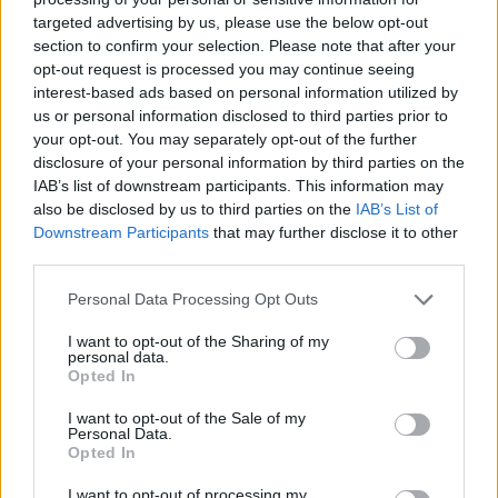
targeted advertising by us, please use the below opt-out
section to confirm your selection. Please note that after your
Hasznos
opt-out request is processed you may continue seeing
interest-based ads based on personal information utilized by
Impresszum
us or personal information disclosed to third parties prior to
your opt-out. You may separately opt-out of the further
Szerzői jogok
disclosure of your personal information by third parties on the
Adatvédelmi tájékoztató
IAB’s list of downstream participants. This information may
Cookie-kezelési tájékoztató
also be disclosed by us to third parties on the
IAB’s List of
Downstream Participants
that may further disclose it to other
Hozzászólási szabályzat
third parties.
Nyomtatott lapjaink archívuma
Székely Hírmondó archívuma
Personal Data Processing Opt Outs
Médiaajánlat
I want to opt-out of the Sharing of my
personal data.
Opted In
Látogatottsági adatok
I want to opt-out of the Sale of my
Personal Data.
Sütibeállítások
Opted In
I want to opt-out of processing my