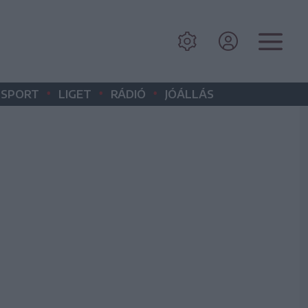
•
•
•
SPORT
LIGET
RÁDIÓ
JÓÁLLÁS