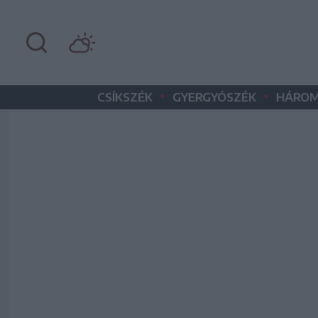
•
•
CSÍKSZÉK
GYERGYÓSZÉK
HÁROM