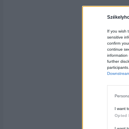
Székelyh
If you wish 
sensitive in
confirm you
continue se
information 
further disc
participants
Downstream 
Persona
I want t
Opted 
I want t