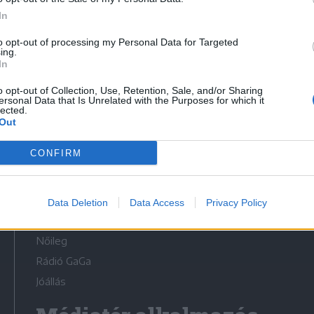
In
to opt-out of processing my Personal Data for Targeted
ing.
In
Médiatér
o opt-out of Collection, Use, Retention, Sale, and/or Sharing
ersonal Data that Is Unrelated with the Purposes for which it
lected.
Székely Sport
Out
Liget
CONFIRM
Krónika
Bihari Napló
Erdélyi Napló
Data Deletion
Data Access
Privacy Policy
Főtér
Nőileg
Rádió GaGa
Jóállás