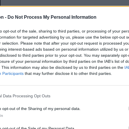
E-mail-cím
on -
Do Not Process My Personal Information
to opt-out of the sale, sharing to third parties, or processing of your per
Jelszó
formation for targeted advertising by us, please use the below opt-out s
r selection. Please note that after your opt-out request is processed y
eing interest-based ads based on personal information utilized by us or
disclosed to third parties prior to your opt-out. You may separately opt-
Elfelejtette a jelszavát?
losure of your personal information by third parties on the IAB’s list of
. This information may also be disclosed by us to third parties on the
IA
Participants
that may further disclose it to other third parties.
BEJELENTKEZÉS
Regisztráció
l Data Processing Opt Outs
o opt-out of the Sharing of my personal data.
In
o opt-out of the Sale of my Personal Data.