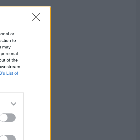
sonal or
ection to
ou may
 personal
out of the
 downstream
B’s List of