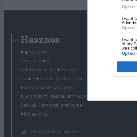
Opted 
I want 
Advertis
Opted 
Hasznos
I want t
of my P
was col
Impresszum
Opted 
Szerzői jogok
Adatvédelmi tájékoztató
Cookie-kezelési tájékoztató
Hozzászólási szabályzat
Nyomtatott lapjaink archívuma
Székely Hírmondó archívuma
Médiaajánlat
Látogatottsági adatok