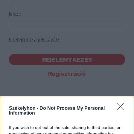
Jelszó
Elfelejtette a jelszavát?
BEJELENTKEZÉS
Regisztráció
Székelyhon -
Do Not Process My Personal
Information
If you wish to opt-out of the sale, sharing to third parties, or
processing of your personal or sensitive information for