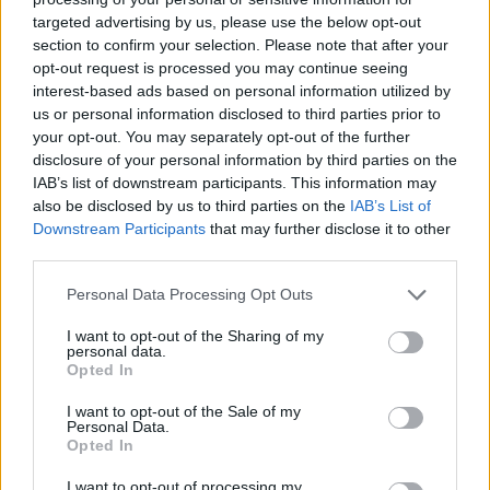
targeted advertising by us, please use the below opt-out
section to confirm your selection. Please note that after your
Hasznos
opt-out request is processed you may continue seeing
interest-based ads based on personal information utilized by
Impresszum
us or personal information disclosed to third parties prior to
your opt-out. You may separately opt-out of the further
Szerzői jogok
disclosure of your personal information by third parties on the
Adatvédelmi tájékoztató
IAB’s list of downstream participants. This information may
Cookie-kezelési tájékoztató
also be disclosed by us to third parties on the
IAB’s List of
Downstream Participants
that may further disclose it to other
Hozzászólási szabályzat
third parties.
Nyomtatott lapjaink archívuma
Székely Hírmondó archívuma
Personal Data Processing Opt Outs
Médiaajánlat
I want to opt-out of the Sharing of my
personal data.
Opted In
Látogatottsági adatok
I want to opt-out of the Sale of my
Personal Data.
Sütibeállítások
Opted In
I want to opt-out of processing my