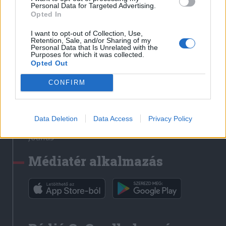
Médiatér
Personal Data for Targeted Advertising.
Opted In
Székely Sport
I want to opt-out of Collection, Use,
Liget
Retention, Sale, and/or Sharing of my
Personal Data that Is Unrelated with the
Krónika
Purposes for which it was collected.
Opted Out
Bihari Napló
Erdélyi Napló
CONFIRM
Főtér
Nőileg
Data Deletion
Data Access
Privacy Policy
Rádió GaGa
Jóállás
Médiatér alkalmazás