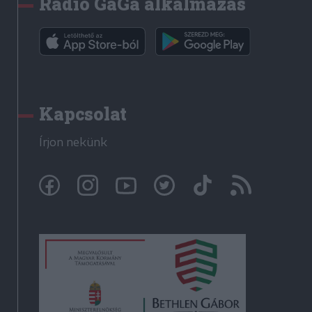
Rádió GaGa alkalmazás
Kapcsolat
Írjon nekünk