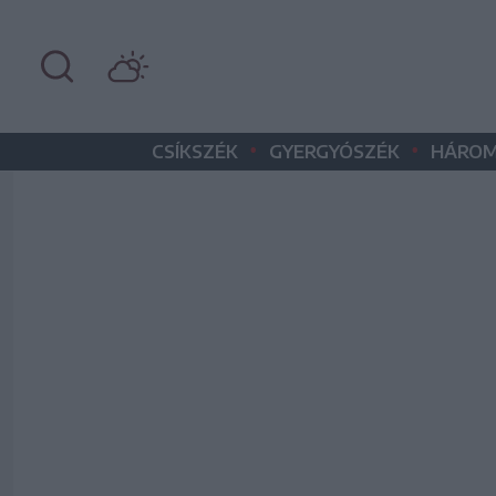
•
•
CSÍKSZÉK
GYERGYÓSZÉK
HÁROM