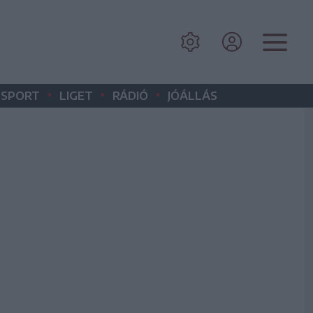
•
•
•
SPORT
LIGET
RÁDIÓ
JÓÁLLÁS