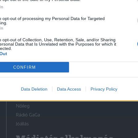
In
to opt-out of processing my Personal Data for Targeted
ing.
In
Médiatér
o opt-out of Collection, Use, Retention, Sale, and/or Sharing
ersonal Data that Is Unrelated with the Purposes for which it
lected.
Székely Sport
Out
Liget
CONFIRM
Krónika
Bihari Napló
Erdélyi Napló
Data Deletion
Data Access
Privacy Policy
Főtér
Nőileg
Rádió GaGa
Jóállás