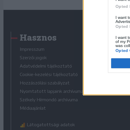
Opted 
I want 
Advertis
Opted 
Hasznos
I want t
of my P
was col
Impresszum
Opted 
Szerzői jogok
Adatvédelmi tájékoztató
Cookie-kezelési tájékoztató
Hozzászólási szabályzat
Nyomtatott lapjaink archívuma
Székely Hírmondó archívuma
Médiaajánlat
Látogatottsági adatok