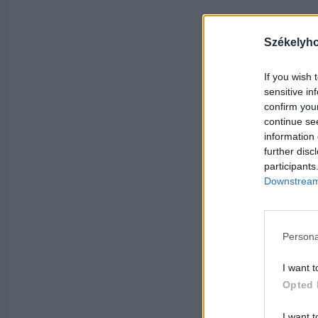
Székelyh
If you wish 
sensitive in
confirm you
continue se
information 
further disc
participants
Downstream 
Persona
I want t
Opted 
I want t