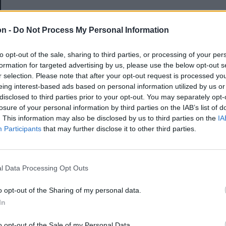
E-mail-cím
on -
Do Not Process My Personal Information
to opt-out of the sale, sharing to third parties, or processing of your per
Jelszó
formation for targeted advertising by us, please use the below opt-out s
r selection. Please note that after your opt-out request is processed y
eing interest-based ads based on personal information utilized by us or
disclosed to third parties prior to your opt-out. You may separately opt-
Elfelejtette a jelszavát?
losure of your personal information by third parties on the IAB’s list of
. This information may also be disclosed by us to third parties on the
IA
Participants
that may further disclose it to other third parties.
BEJELENTKEZÉS
Regisztráció
l Data Processing Opt Outs
o opt-out of the Sharing of my personal data.
In
o opt-out of the Sale of my Personal Data.