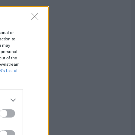
sonal or
ection to
ou may
 personal
out of the
 downstream
B’s List of