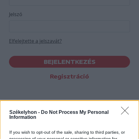
Jelszó
Elfelejtette a jelszavát?
BEJELENTKEZÉS
Regisztráció
Székelyhon -
Do Not Process My Personal
Information
If you wish to opt-out of the sale, sharing to third parties, or
processing of your personal or sensitive information for