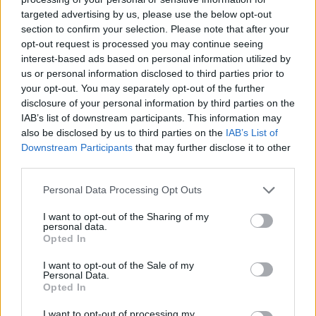
targeted advertising by us, please use the below opt-out
section to confirm your selection. Please note that after your
Hasznos
opt-out request is processed you may continue seeing
interest-based ads based on personal information utilized by
Impresszum
us or personal information disclosed to third parties prior to
your opt-out. You may separately opt-out of the further
Szerzői jogok
disclosure of your personal information by third parties on the
Adatvédelmi tájékoztató
IAB’s list of downstream participants. This information may
Cookie-kezelési tájékoztató
also be disclosed by us to third parties on the
IAB’s List of
Downstream Participants
that may further disclose it to other
Hozzászólási szabályzat
third parties.
Nyomtatott lapjaink archívuma
Székely Hírmondó archívuma
Personal Data Processing Opt Outs
Médiaajánlat
I want to opt-out of the Sharing of my
personal data.
Opted In
Látogatottsági adatok
I want to opt-out of the Sale of my
Personal Data.
Sütibeállítások
Opted In
I want to opt-out of processing my