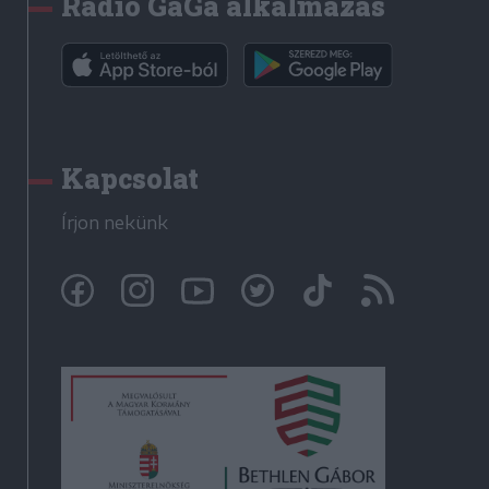
Rádió GaGa alkalmazás
Kapcsolat
Írjon nekünk