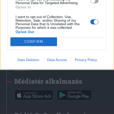
Médiatér
Personal Data for Targeted Advertising.
Opted In
Székely Sport
I want to opt-out of Collection, Use,
Liget
Retention, Sale, and/or Sharing of my
Personal Data that Is Unrelated with the
Krónika
Purposes for which it was collected.
Opted Out
Bihari Napló
Erdélyi Napló
CONFIRM
Főtér
Nőileg
Data Deletion
Data Access
Privacy Policy
Rádió GaGa
Jóállás
Médiatér alkalmazás