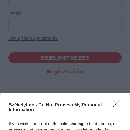
Jelszó
Elfelejtette a jelszavát?
BEJELENTKEZÉS
Regisztráció
Székelyhon -
Do Not Process My Personal
Information
If you wish to opt-out of the sale, sharing to third parties, or
processing of your personal or sensitive information for