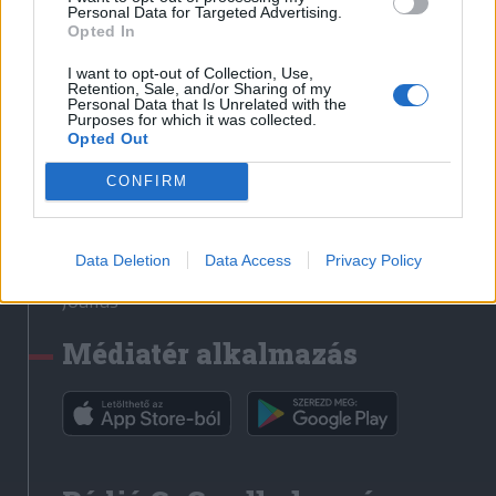
Médiatér
Personal Data for Targeted Advertising.
Opted In
Székely Sport
I want to opt-out of Collection, Use,
Liget
Retention, Sale, and/or Sharing of my
Personal Data that Is Unrelated with the
Krónika
Purposes for which it was collected.
Opted Out
Bihari Napló
Erdélyi Napló
CONFIRM
Főtér
Nőileg
Data Deletion
Data Access
Privacy Policy
Rádió GaGa
Jóállás
Médiatér alkalmazás