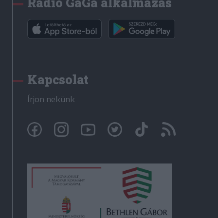
Rádió GaGa alkalmazás
Kapcsolat
Írjon nekünk