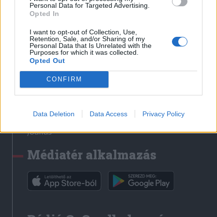
Médiatér
Personal Data for Targeted Advertising.
Opted In
Székely Sport
I want to opt-out of Collection, Use,
Liget
Retention, Sale, and/or Sharing of my
Personal Data that Is Unrelated with the
Krónika
Purposes for which it was collected.
Opted Out
Bihari Napló
Erdélyi Napló
CONFIRM
Főtér
Nőileg
Data Deletion
Data Access
Privacy Policy
Rádió GaGa
Jóállás
Médiatér alkalmazás