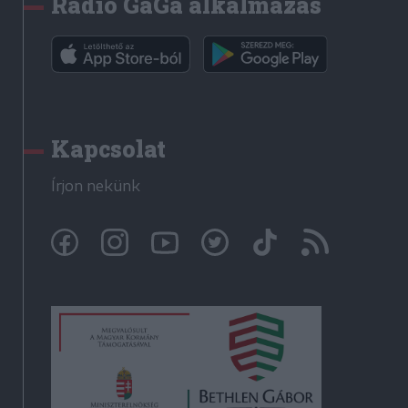
Rádió GaGa alkalmazás
Kapcsolat
Írjon nekünk