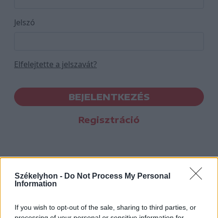
Jelszó
Elfelejtette a jelszavát?
BEJELENTKEZÉS
Regisztráció
Székelyhon -
Do Not Process My Personal
Information
If you wish to opt-out of the sale, sharing to third parties, or
processing of your personal or sensitive information for