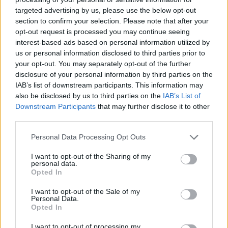
targeted advertising by us, please use the below opt-out
section to confirm your selection. Please note that after your
Hasznos
opt-out request is processed you may continue seeing
interest-based ads based on personal information utilized by
Impresszum
us or personal information disclosed to third parties prior to
your opt-out. You may separately opt-out of the further
Szerzői jogok
disclosure of your personal information by third parties on the
Adatvédelmi tájékoztató
IAB’s list of downstream participants. This information may
Cookie-kezelési tájékoztató
also be disclosed by us to third parties on the
IAB’s List of
Downstream Participants
that may further disclose it to other
Hozzászólási szabályzat
third parties.
Nyomtatott lapjaink archívuma
Székely Hírmondó archívuma
Personal Data Processing Opt Outs
Médiaajánlat
I want to opt-out of the Sharing of my
personal data.
Opted In
Látogatottsági adatok
I want to opt-out of the Sale of my
Personal Data.
Sütibeállítások
Opted In
I want to opt-out of processing my