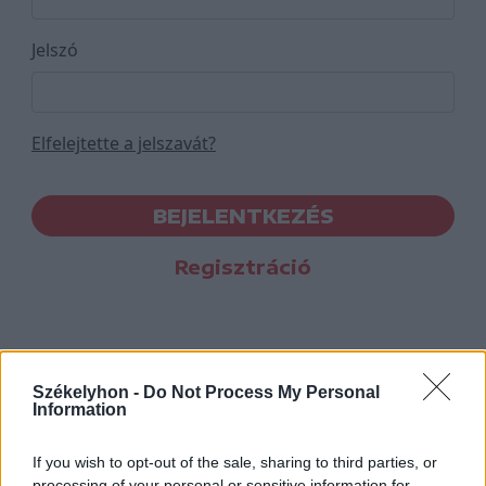
Jelszó
Elfelejtette a jelszavát?
BEJELENTKEZÉS
Regisztráció
Székelyhon -
Do Not Process My Personal
Information
If you wish to opt-out of the sale, sharing to third parties, or
processing of your personal or sensitive information for