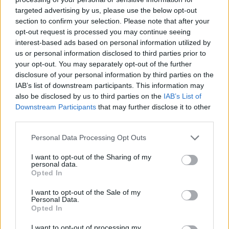
targeted advertising by us, please use the below opt-out
section to confirm your selection. Please note that after your
Hasznos
opt-out request is processed you may continue seeing
interest-based ads based on personal information utilized by
Impresszum
us or personal information disclosed to third parties prior to
your opt-out. You may separately opt-out of the further
Szerzői jogok
disclosure of your personal information by third parties on the
Adatvédelmi tájékoztató
IAB’s list of downstream participants. This information may
Cookie-kezelési tájékoztató
also be disclosed by us to third parties on the
IAB’s List of
Downstream Participants
that may further disclose it to other
Hozzászólási szabályzat
third parties.
Nyomtatott lapjaink archívuma
Székely Hírmondó archívuma
Personal Data Processing Opt Outs
Médiaajánlat
I want to opt-out of the Sharing of my
personal data.
Opted In
Látogatottsági adatok
I want to opt-out of the Sale of my
Personal Data.
Sütibeállítások
Opted In
I want to opt-out of processing my