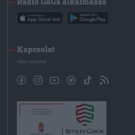
Rádió GaGa alkalmazás
Kapcsolat
Írjon nekünk