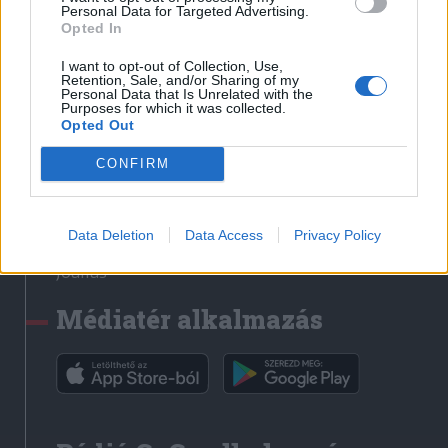
Médiatér
Personal Data for Targeted Advertising.
Opted In
Székely Sport
I want to opt-out of Collection, Use,
Liget
Retention, Sale, and/or Sharing of my
Personal Data that Is Unrelated with the
Krónika
Purposes for which it was collected.
Opted Out
Bihari Napló
Erdélyi Napló
CONFIRM
Főtér
Nőileg
Data Deletion
Data Access
Privacy Policy
Rádió GaGa
Jóállás
Médiatér alkalmazás