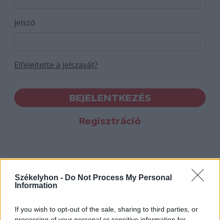
Jelszó
Elfelejtette a jelszavát?
BEJELENTKEZÉS
Regisztráció
Székelyhon -
Do Not Process My Personal
Information
If you wish to opt-out of the sale, sharing to third parties, or
processing of your personal or sensitive information for