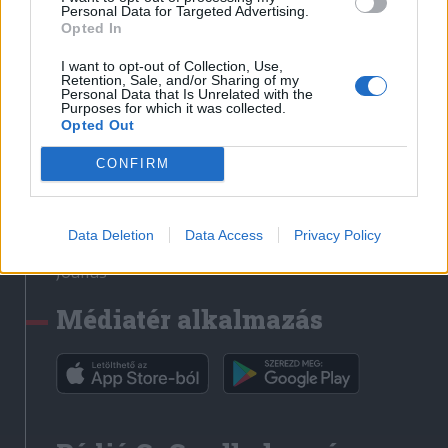
Médiatér
Personal Data for Targeted Advertising.
Opted In
Székely Sport
I want to opt-out of Collection, Use,
Liget
Retention, Sale, and/or Sharing of my
Personal Data that Is Unrelated with the
Krónika
Purposes for which it was collected.
Opted Out
Bihari Napló
Erdélyi Napló
CONFIRM
Főtér
Nőileg
Data Deletion
Data Access
Privacy Policy
Rádió GaGa
Jóállás
Médiatér alkalmazás