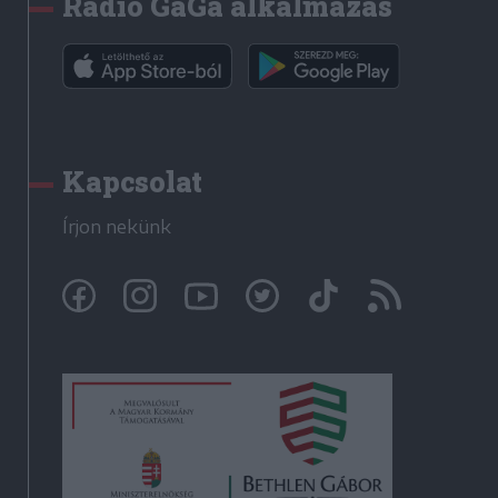
Rádió GaGa alkalmazás
Kapcsolat
Írjon nekünk