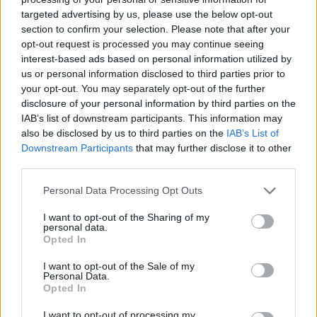
targeted advertising by us, please use the below opt-out
section to confirm your selection. Please note that after your
Hasznos
opt-out request is processed you may continue seeing
interest-based ads based on personal information utilized by
Impresszum
us or personal information disclosed to third parties prior to
your opt-out. You may separately opt-out of the further
Szerzői jogok
disclosure of your personal information by third parties on the
Adatvédelmi tájékoztató
IAB’s list of downstream participants. This information may
Cookie-kezelési tájékoztató
also be disclosed by us to third parties on the
IAB’s List of
Downstream Participants
that may further disclose it to other
Hozzászólási szabályzat
third parties.
Nyomtatott lapjaink archívuma
Székely Hírmondó archívuma
Personal Data Processing Opt Outs
Médiaajánlat
I want to opt-out of the Sharing of my
personal data.
Opted In
Látogatottsági adatok
I want to opt-out of the Sale of my
Personal Data.
Sütibeállítások
Opted In
I want to opt-out of processing my