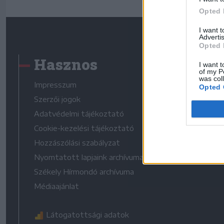
Opted 
I want 
Advertis
Opted 
Hasznos
I want t
of my P
was col
Impresszum
Opted 
Szerzői jogok
Adatvédelmi tájékoztató
Cookie-kezelési tájékoztató
Hozzászólási szabályzat
Nyomtatott lapjaink archívuma
Székely Hírmondó archívuma
Médiaajánlat
Látogatottsági adatok