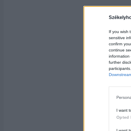
Székelyh
If you wish 
sensitive in
confirm you
continue se
information 
further disc
participants
Downstream 
Persona
I want t
Opted 
I want t