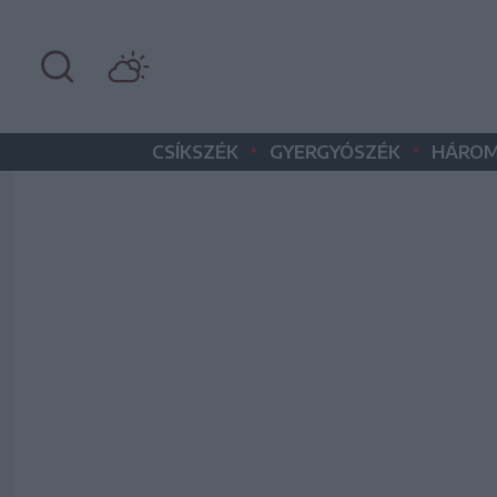
•
•
CSÍKSZÉK
GYERGYÓSZÉK
HÁROM