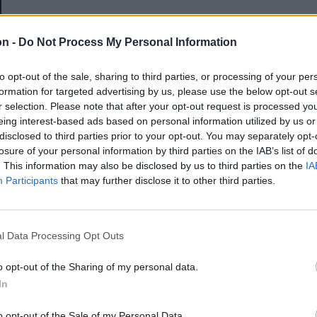
E-mail-cím
on -
Do Not Process My Personal Information
to opt-out of the sale, sharing to third parties, or processing of your per
Jelszó
formation for targeted advertising by us, please use the below opt-out s
r selection. Please note that after your opt-out request is processed y
eing interest-based ads based on personal information utilized by us or
disclosed to third parties prior to your opt-out. You may separately opt-
Elfelejtette a jelszavát?
losure of your personal information by third parties on the IAB’s list of
. This information may also be disclosed by us to third parties on the
IA
Participants
that may further disclose it to other third parties.
BEJELENTKEZÉS
Regisztráció
l Data Processing Opt Outs
o opt-out of the Sharing of my personal data.
In
o opt-out of the Sale of my Personal Data.