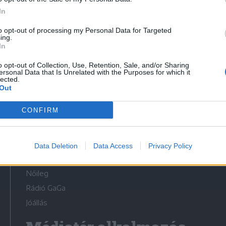
In
to opt-out of processing my Personal Data for Targeted
ing.
In
Médiatér
o opt-out of Collection, Use, Retention, Sale, and/or Sharing
ersonal Data that Is Unrelated with the Purposes for which it
lected.
Székely Sport
Out
Liget
CONFIRM
Krónika
Bihari Napló
Erdélyi Napló
Data Deletion
Data Access
Privacy Policy
Főtér
Nőileg
Rádió GaGa
Jóállás