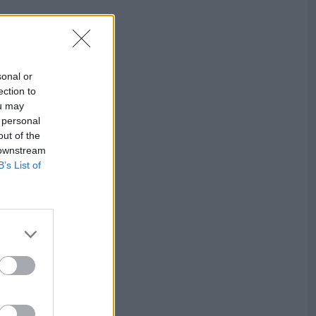
sonal or
ection to
ou may
 personal
out of the
 downstream
B’s List of