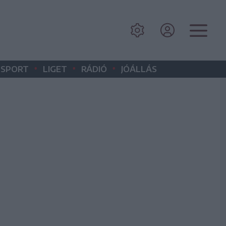
•
•
•
SPORT
LIGET
RÁDIÓ
JÓÁLLÁS