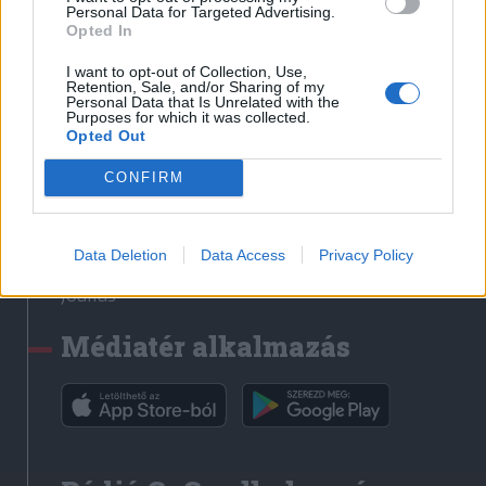
Médiatér
Personal Data for Targeted Advertising.
Opted In
Székely Sport
I want to opt-out of Collection, Use,
Liget
Retention, Sale, and/or Sharing of my
Personal Data that Is Unrelated with the
Krónika
Purposes for which it was collected.
Opted Out
Bihari Napló
Erdélyi Napló
CONFIRM
Főtér
Nőileg
Data Deletion
Data Access
Privacy Policy
Rádió GaGa
Jóállás
Médiatér alkalmazás