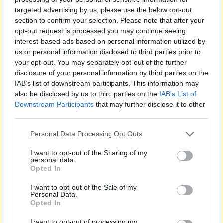
targeted advertising by us, please use the below opt-out
section to confirm your selection. Please note that after your
Hasznos
opt-out request is processed you may continue seeing
interest-based ads based on personal information utilized by
Impresszum
us or personal information disclosed to third parties prior to
your opt-out. You may separately opt-out of the further
Szerzői jogok
disclosure of your personal information by third parties on the
Adatvédelmi tájékoztató
IAB’s list of downstream participants. This information may
Cookie-kezelési tájékoztató
also be disclosed by us to third parties on the
IAB’s List of
Downstream Participants
that may further disclose it to other
Hozzászólási szabályzat
third parties.
Nyomtatott lapjaink archívuma
Székely Hírmondó archívuma
Personal Data Processing Opt Outs
Médiaajánlat
I want to opt-out of the Sharing of my
personal data.
Opted In
Látogatottsági adatok
I want to opt-out of the Sale of my
Personal Data.
Sütibeállítások
Opted In
I want to opt-out of processing my