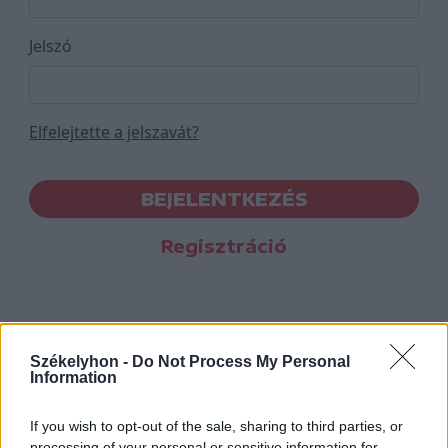
Jelszó
Elfelejtette a jelszavát?
BEJELENTKEZÉS
Regisztráció
Székelyhon -
Do Not Process My Personal
Information
If you wish to opt-out of the sale, sharing to third parties, or
processing of your personal or sensitive information for