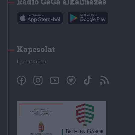
Rádió GaGa alkalmazás
Kapcsolat
Írjon nekünk