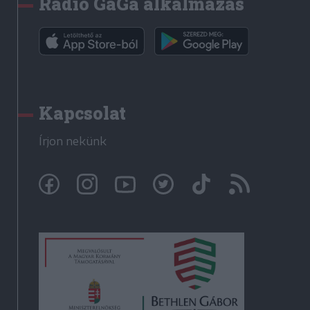
Rádió GaGa alkalmazás
Kapcsolat
Írjon nekünk