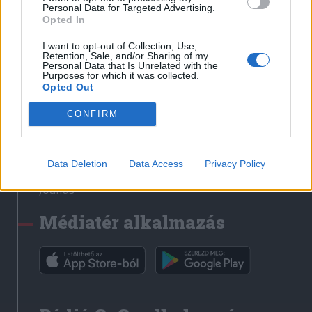
Médiatér
Personal Data for Targeted Advertising.
Opted In
Székely Sport
I want to opt-out of Collection, Use,
Liget
Retention, Sale, and/or Sharing of my
Personal Data that Is Unrelated with the
Krónika
Purposes for which it was collected.
Opted Out
Bihari Napló
Erdélyi Napló
CONFIRM
Főtér
Nőileg
Data Deletion
Data Access
Privacy Policy
Rádió GaGa
Jóállás
Médiatér alkalmazás