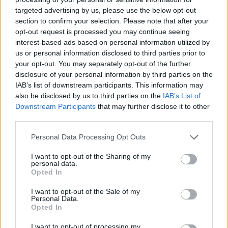
targeted advertising by us, please use the below opt-out
section to confirm your selection. Please note that after your
Hasznos
opt-out request is processed you may continue seeing
interest-based ads based on personal information utilized by
Impresszum
us or personal information disclosed to third parties prior to
your opt-out. You may separately opt-out of the further
Szerzői jogok
disclosure of your personal information by third parties on the
Adatvédelmi tájékoztató
IAB’s list of downstream participants. This information may
Cookie-kezelési tájékoztató
also be disclosed by us to third parties on the
IAB’s List of
Downstream Participants
that may further disclose it to other
Hozzászólási szabályzat
third parties.
Nyomtatott lapjaink archívuma
Székely Hírmondó archívuma
Personal Data Processing Opt Outs
Médiaajánlat
I want to opt-out of the Sharing of my
personal data.
Opted In
Látogatottsági adatok
I want to opt-out of the Sale of my
Personal Data.
Sütibeállítások
Opted In
I want to opt-out of processing my