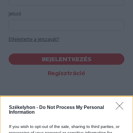
Jelszó
Elfelejtette a jelszavát?
BEJELENTKEZÉS
Regisztráció
Székelyhon -
Do Not Process My Personal
Information
If you wish to opt-out of the sale, sharing to third parties, or
processing of your personal or sensitive information for