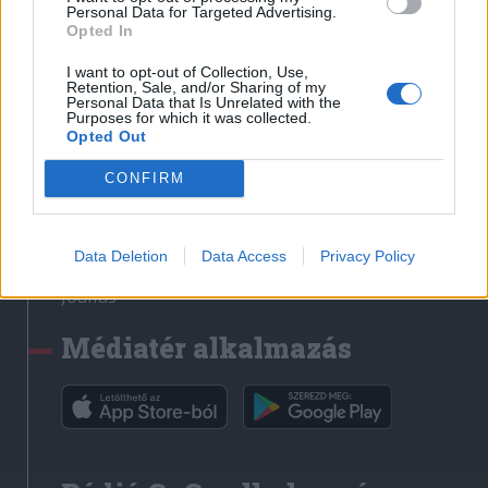
Médiatér
Personal Data for Targeted Advertising.
Opted In
Székely Sport
I want to opt-out of Collection, Use,
Liget
Retention, Sale, and/or Sharing of my
Personal Data that Is Unrelated with the
Krónika
Purposes for which it was collected.
Opted Out
Bihari Napló
Erdélyi Napló
CONFIRM
Főtér
Nőileg
Data Deletion
Data Access
Privacy Policy
Rádió GaGa
Jóállás
Médiatér alkalmazás