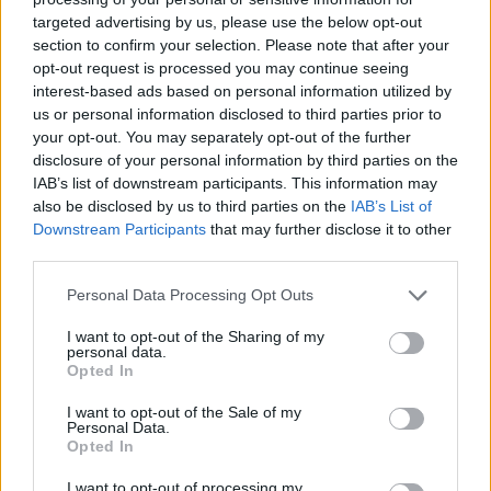
targeted advertising by us, please use the below opt-out
section to confirm your selection. Please note that after your
Hasznos
opt-out request is processed you may continue seeing
interest-based ads based on personal information utilized by
Impresszum
us or personal information disclosed to third parties prior to
your opt-out. You may separately opt-out of the further
Szerzői jogok
disclosure of your personal information by third parties on the
Adatvédelmi tájékoztató
IAB’s list of downstream participants. This information may
Cookie-kezelési tájékoztató
also be disclosed by us to third parties on the
IAB’s List of
Downstream Participants
that may further disclose it to other
Hozzászólási szabályzat
third parties.
Nyomtatott lapjaink archívuma
Székely Hírmondó archívuma
Personal Data Processing Opt Outs
Médiaajánlat
I want to opt-out of the Sharing of my
personal data.
Opted In
Látogatottsági adatok
I want to opt-out of the Sale of my
Personal Data.
Sütibeállítások
Opted In
I want to opt-out of processing my