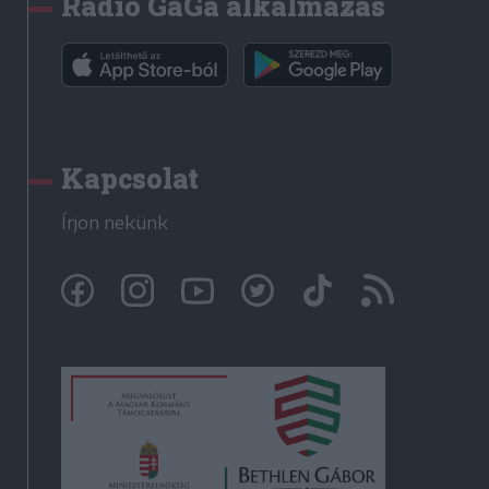
Rádió GaGa alkalmazás
Kapcsolat
Írjon nekünk