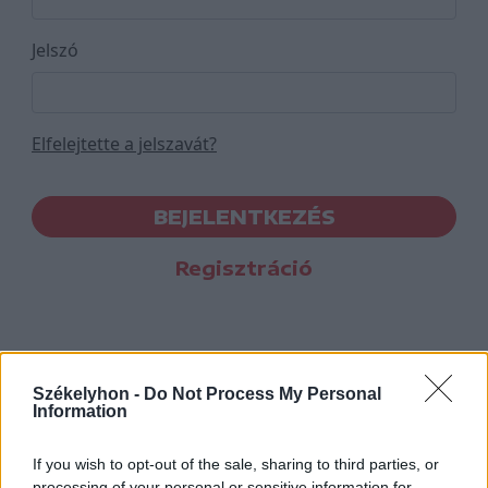
Jelszó
Elfelejtette a jelszavát?
BEJELENTKEZÉS
Regisztráció
Székelyhon -
Do Not Process My Personal
Information
If you wish to opt-out of the sale, sharing to third parties, or
processing of your personal or sensitive information for