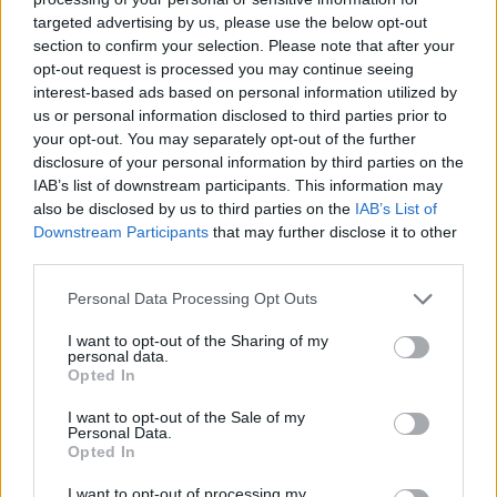
targeted advertising by us, please use the below opt-out
section to confirm your selection. Please note that after your
Hasznos
opt-out request is processed you may continue seeing
interest-based ads based on personal information utilized by
Impresszum
us or personal information disclosed to third parties prior to
your opt-out. You may separately opt-out of the further
Szerzői jogok
disclosure of your personal information by third parties on the
Adatvédelmi tájékoztató
IAB’s list of downstream participants. This information may
Cookie-kezelési tájékoztató
also be disclosed by us to third parties on the
IAB’s List of
Downstream Participants
that may further disclose it to other
Hozzászólási szabályzat
third parties.
Nyomtatott lapjaink archívuma
Székely Hírmondó archívuma
Personal Data Processing Opt Outs
Médiaajánlat
I want to opt-out of the Sharing of my
personal data.
Opted In
Látogatottsági adatok
I want to opt-out of the Sale of my
Personal Data.
Sütibeállítások
Opted In
I want to opt-out of processing my