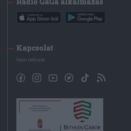
Rádió GaGa alkalmazás
Kapcsolat
Írjon nekünk