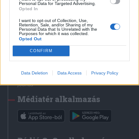
Médiatér
Personal Data for Targeted Advertising.
Opted In
Székely Sport
I want to opt-out of Collection, Use,
Liget
Retention, Sale, and/or Sharing of my
Personal Data that Is Unrelated with the
Krónika
Purposes for which it was collected.
Opted Out
Bihari Napló
Erdélyi Napló
CONFIRM
Főtér
Nőileg
Data Deletion
Data Access
Privacy Policy
Rádió GaGa
Jóállás
Médiatér alkalmazás