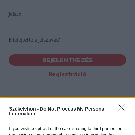
Jelszó
Elfelejtette a jelszavát?
BEJELENTKEZÉS
Regisztráció
Székelyhon -
Do Not Process My Personal
Information
If you wish to opt-out of the sale, sharing to third parties, or
processing of your personal or sensitive information for