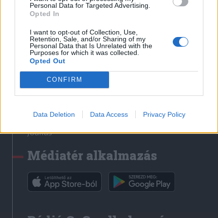
Médiatér
Personal Data for Targeted Advertising.
Opted In
Székely Sport
I want to opt-out of Collection, Use,
Liget
Retention, Sale, and/or Sharing of my
Personal Data that Is Unrelated with the
Krónika
Purposes for which it was collected.
Opted Out
Bihari Napló
Erdélyi Napló
CONFIRM
Főtér
Nőileg
Data Deletion
Data Access
Privacy Policy
Rádió GaGa
Jóállás
Médiatér alkalmazás