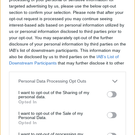
targeted advertising by us, please use the below opt-out
section to confirm your selection. Please note that after your
Hasznos
opt-out request is processed you may continue seeing
interest-based ads based on personal information utilized by
Impresszum
us or personal information disclosed to third parties prior to
your opt-out. You may separately opt-out of the further
Szerzői jogok
disclosure of your personal information by third parties on the
Adatvédelmi tájékoztató
IAB’s list of downstream participants. This information may
Cookie-kezelési tájékoztató
also be disclosed by us to third parties on the
IAB’s List of
Downstream Participants
that may further disclose it to other
Hozzászólási szabályzat
third parties.
Nyomtatott lapjaink archívuma
Székely Hírmondó archívuma
Personal Data Processing Opt Outs
Médiaajánlat
I want to opt-out of the Sharing of my
personal data.
Opted In
Látogatottsági adatok
I want to opt-out of the Sale of my
Personal Data.
Sütibeállítások
Opted In
I want to opt-out of processing my