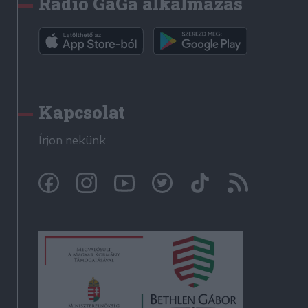
Rádió GaGa alkalmazás
Kapcsolat
Írjon nekünk