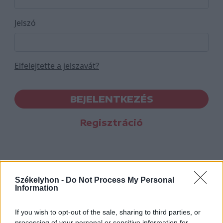
Jelszó
Elfelejtette a jelszavát?
BEJELENTKEZÉS
Regisztráció
Székelyhon -
Do Not Process My Personal
Information
If you wish to opt-out of the sale, sharing to third parties, or
processing of your personal or sensitive information for