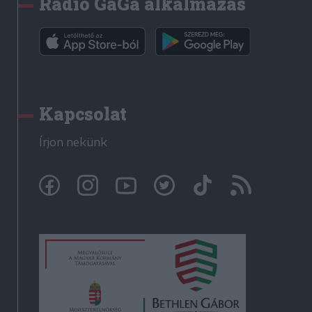
Rádió GaGa alkalmazás
Kapcsolat
Írjon nekünk