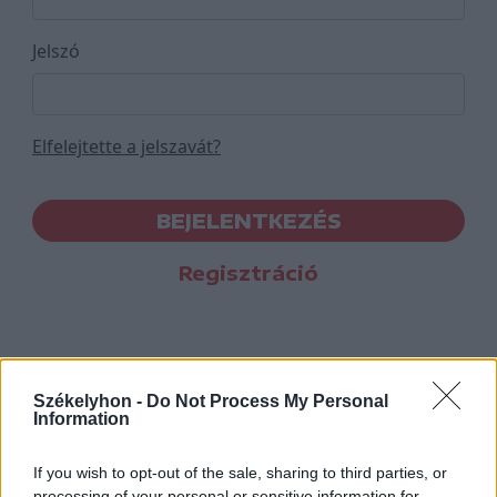
Jelszó
Elfelejtette a jelszavát?
BEJELENTKEZÉS
Regisztráció
Székelyhon -
Do Not Process My Personal
Information
If you wish to opt-out of the sale, sharing to third parties, or
processing of your personal or sensitive information for