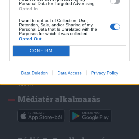
Médiatér
Personal Data for Targeted Advertising.
Opted In
Székely Sport
I want to opt-out of Collection, Use,
Liget
Retention, Sale, and/or Sharing of my
Personal Data that Is Unrelated with the
Krónika
Purposes for which it was collected.
Opted Out
Bihari Napló
Erdélyi Napló
CONFIRM
Főtér
Nőileg
Data Deletion
Data Access
Privacy Policy
Rádió GaGa
Jóállás
Médiatér alkalmazás