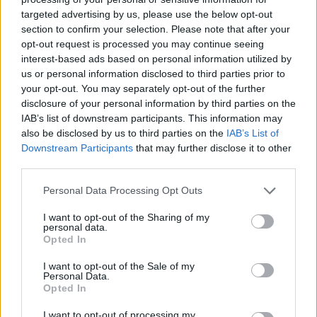
targeted advertising by us, please use the below opt-out
section to confirm your selection. Please note that after your
Hasznos
opt-out request is processed you may continue seeing
interest-based ads based on personal information utilized by
Impresszum
us or personal information disclosed to third parties prior to
your opt-out. You may separately opt-out of the further
Szerzői jogok
disclosure of your personal information by third parties on the
Adatvédelmi tájékoztató
IAB’s list of downstream participants. This information may
Cookie-kezelési tájékoztató
also be disclosed by us to third parties on the
IAB’s List of
Downstream Participants
that may further disclose it to other
Hozzászólási szabályzat
third parties.
Nyomtatott lapjaink archívuma
Székely Hírmondó archívuma
Personal Data Processing Opt Outs
Médiaajánlat
I want to opt-out of the Sharing of my
personal data.
Opted In
Látogatottsági adatok
I want to opt-out of the Sale of my
Personal Data.
Sütibeállítások
Opted In
I want to opt-out of processing my