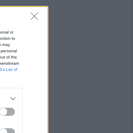
sonal or
ection to
ou may
 personal
out of the
 downstream
B’s List of