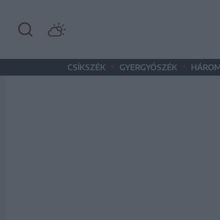
•
•
CSÍKSZÉK
GYERGYÓSZÉK
HÁROM