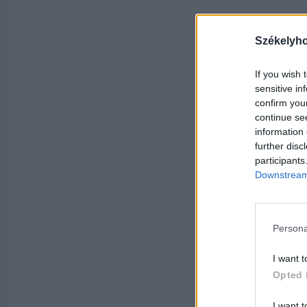
Székelyh
If you wish 
sensitive in
confirm you
continue se
information 
further disc
participants
Downstream 
Persona
I want t
Opted 
I want t