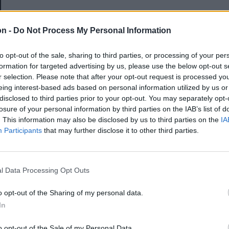
E-mail-cím
on -
Do Not Process My Personal Information
to opt-out of the sale, sharing to third parties, or processing of your per
Jelszó
formation for targeted advertising by us, please use the below opt-out s
r selection. Please note that after your opt-out request is processed y
eing interest-based ads based on personal information utilized by us or
disclosed to third parties prior to your opt-out. You may separately opt-
Elfelejtette a jelszavát?
losure of your personal information by third parties on the IAB’s list of
. This information may also be disclosed by us to third parties on the
IA
Participants
that may further disclose it to other third parties.
BEJELENTKEZÉS
Regisztráció
l Data Processing Opt Outs
o opt-out of the Sharing of my personal data.
In
o opt-out of the Sale of my Personal Data.