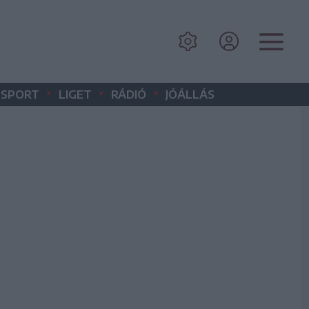
•
•
•
SPORT
LIGET
RÁDIÓ
JÓÁLLÁS