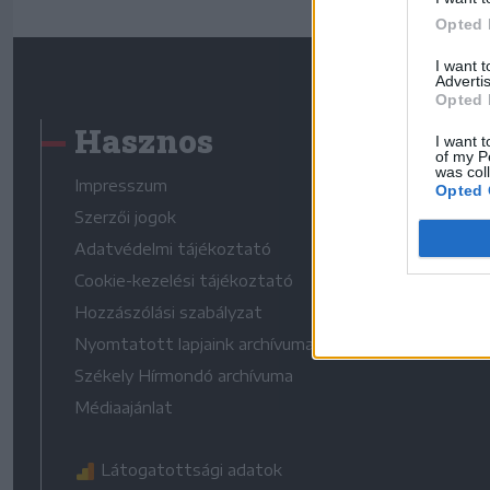
Opted 
I want 
Advertis
Opted 
Hasznos
I want t
of my P
was col
Impresszum
Opted 
Szerzői jogok
Adatvédelmi tájékoztató
Cookie-kezelési tájékoztató
Hozzászólási szabályzat
Nyomtatott lapjaink archívuma
Székely Hírmondó archívuma
Médiaajánlat
Látogatottsági adatok