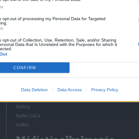
In
to opt-out of processing my Personal Data for Targeted
ing.
In
Médiatér
o opt-out of Collection, Use, Retention, Sale, and/or Sharing
ersonal Data that Is Unrelated with the Purposes for which it
lected.
Székely Sport
Out
Liget
CONFIRM
Krónika
Bihari Napló
Erdélyi Napló
Data Deletion
Data Access
Privacy Policy
Főtér
Nőileg
Rádió GaGa
Jóállás