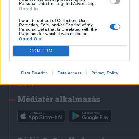
Médiatér
Personal Data for Targeted Advertising.
Opted In
Székely Sport
I want to opt-out of Collection, Use,
Liget
Retention, Sale, and/or Sharing of my
Personal Data that Is Unrelated with the
Krónika
Purposes for which it was collected.
Opted Out
Bihari Napló
Erdélyi Napló
CONFIRM
Főtér
Nőileg
Data Deletion
Data Access
Privacy Policy
Rádió GaGa
Jóállás
Médiatér alkalmazás