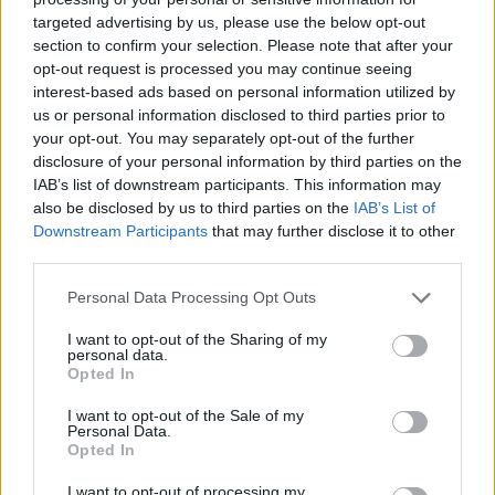
targeted advertising by us, please use the below opt-out
section to confirm your selection. Please note that after your
Hasznos
opt-out request is processed you may continue seeing
interest-based ads based on personal information utilized by
Impresszum
us or personal information disclosed to third parties prior to
your opt-out. You may separately opt-out of the further
Szerzői jogok
disclosure of your personal information by third parties on the
Adatvédelmi tájékoztató
IAB’s list of downstream participants. This information may
Cookie-kezelési tájékoztató
also be disclosed by us to third parties on the
IAB’s List of
Downstream Participants
that may further disclose it to other
Hozzászólási szabályzat
third parties.
Nyomtatott lapjaink archívuma
Székely Hírmondó archívuma
Personal Data Processing Opt Outs
Médiaajánlat
I want to opt-out of the Sharing of my
personal data.
Opted In
Látogatottsági adatok
I want to opt-out of the Sale of my
Personal Data.
Sütibeállítások
Opted In
I want to opt-out of processing my