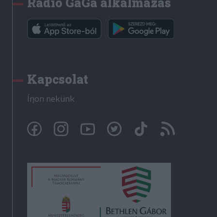
Rádió GaGa alkalmazás
Kapcsolat
Írjon nekünk