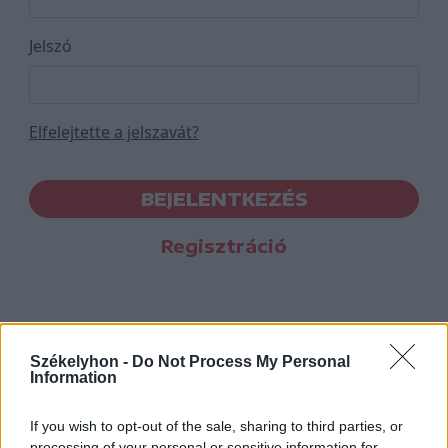
Jelszó
Elfelejtette a jelszavát?
BEJELENTKEZÉS
Regisztráció
Székelyhon -
Do Not Process My Personal
Information
If you wish to opt-out of the sale, sharing to third parties, or
processing of your personal or sensitive information for