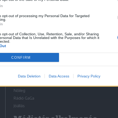
In
to opt-out of processing my Personal Data for Targeted
ing.
In
Médiatér
o opt-out of Collection, Use, Retention, Sale, and/or Sharing
ersonal Data that Is Unrelated with the Purposes for which it
lected.
Székely Sport
Out
Liget
CONFIRM
Krónika
Bihari Napló
Erdélyi Napló
Data Deletion
Data Access
Privacy Policy
Főtér
Nőileg
Rádió GaGa
Jóállás