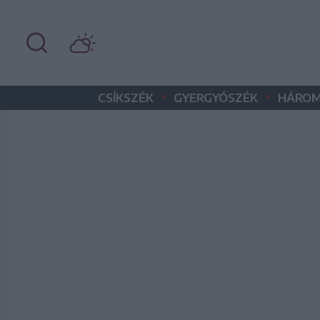
•
•
CSÍKSZÉK
GYERGYÓSZÉK
HÁROM