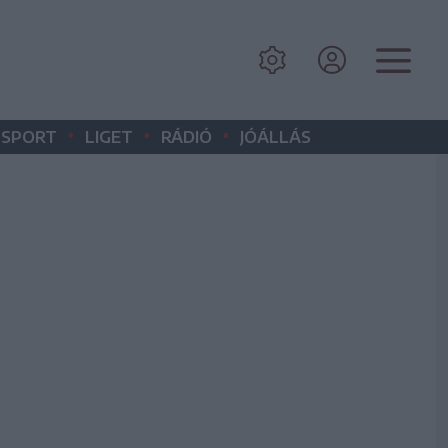
•
•
•
SPORT
LIGET
RÁDIÓ
JÓÁLLÁS