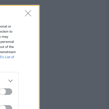
sonal or
ection to
ou may
 personal
out of the
 downstream
B’s List of