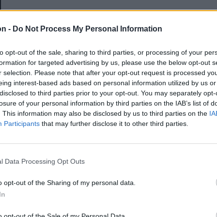
E-mail-cím
on -
Do Not Process My Personal Information
to opt-out of the sale, sharing to third parties, or processing of your per
Jelszó
formation for targeted advertising by us, please use the below opt-out s
r selection. Please note that after your opt-out request is processed y
eing interest-based ads based on personal information utilized by us or
disclosed to third parties prior to your opt-out. You may separately opt-
Elfelejtette a jelszavát?
losure of your personal information by third parties on the IAB’s list of
. This information may also be disclosed by us to third parties on the
IA
Participants
that may further disclose it to other third parties.
BEJELENTKEZÉS
Regisztráció
l Data Processing Opt Outs
o opt-out of the Sharing of my personal data.
In
o opt-out of the Sale of my Personal Data.