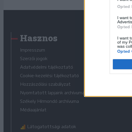
Opted 
I want 
Advertis
Opted 
Hasznos
I want t
of my P
was col
Impresszum
Opted 
Szerzői jogok
Adatvédelmi tájékoztató
Cookie-kezelési tájékoztató
Hozzászólási szabályzat
Nyomtatott lapjaink archívuma
Székely Hírmondó archívuma
Médiaajánlat
Látogatottsági adatok