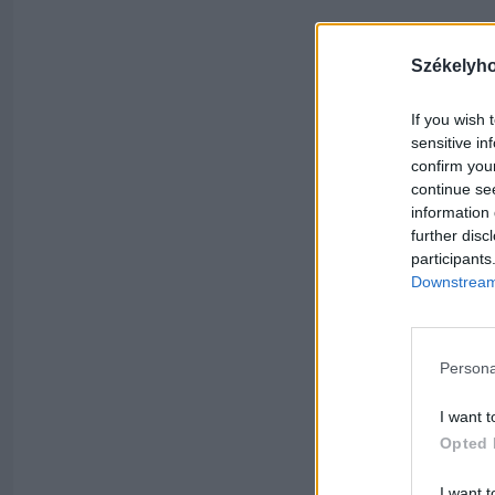
Székelyh
If you wish 
sensitive in
confirm you
continue se
information 
further disc
participants
Downstream 
Persona
I want t
Opted 
I want t