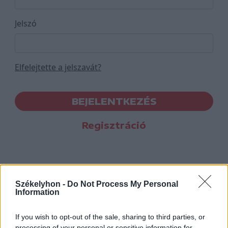
Jelszó
Elfelejtette a jelszavát?
BEJELENTKEZÉS
Regisztráció
Székelyhon -
Do Not Process My Personal
Information
If you wish to opt-out of the sale, sharing to third parties, or
processing of your personal or sensitive information for