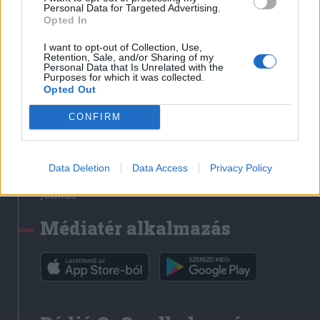
Médiatér
Personal Data for Targeted Advertising.
Opted In
Székely Sport
I want to opt-out of Collection, Use,
Liget
Retention, Sale, and/or Sharing of my
Personal Data that Is Unrelated with the
Krónika
Purposes for which it was collected.
Opted Out
Bihari Napló
Erdélyi Napló
CONFIRM
Főtér
Nőileg
Data Deletion
Data Access
Privacy Policy
Rádió GaGa
Jóállás
Médiatér alkalmazás