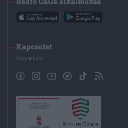
Rádió GaGa alkalmazás
Kapcsolat
Írjon nekünk