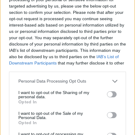
targeted advertising by us, please use the below opt-out
section to confirm your selection. Please note that after your
Hasznos
opt-out request is processed you may continue seeing
interest-based ads based on personal information utilized by
Impresszum
us or personal information disclosed to third parties prior to
your opt-out. You may separately opt-out of the further
Szerzői jogok
disclosure of your personal information by third parties on the
Adatvédelmi tájékoztató
IAB’s list of downstream participants. This information may
Cookie-kezelési tájékoztató
also be disclosed by us to third parties on the
IAB’s List of
Downstream Participants
that may further disclose it to other
Hozzászólási szabályzat
third parties.
Nyomtatott lapjaink archívuma
Székely Hírmondó archívuma
Personal Data Processing Opt Outs
Médiaajánlat
I want to opt-out of the Sharing of my
personal data.
Opted In
Látogatottsági adatok
I want to opt-out of the Sale of my
Personal Data.
Sütibeállítások
Opted In
I want to opt-out of processing my