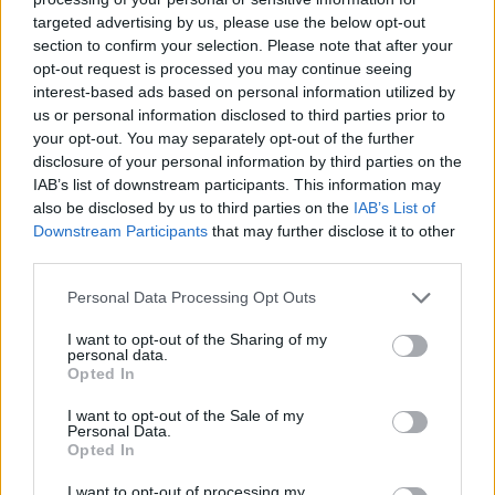
targeted advertising by us, please use the below opt-out
section to confirm your selection. Please note that after your
Hasznos
opt-out request is processed you may continue seeing
interest-based ads based on personal information utilized by
Impresszum
us or personal information disclosed to third parties prior to
your opt-out. You may separately opt-out of the further
Szerzői jogok
disclosure of your personal information by third parties on the
Adatvédelmi tájékoztató
IAB’s list of downstream participants. This information may
Cookie-kezelési tájékoztató
also be disclosed by us to third parties on the
IAB’s List of
Downstream Participants
that may further disclose it to other
Hozzászólási szabályzat
third parties.
Nyomtatott lapjaink archívuma
Székely Hírmondó archívuma
Personal Data Processing Opt Outs
Médiaajánlat
I want to opt-out of the Sharing of my
personal data.
Opted In
Látogatottsági adatok
I want to opt-out of the Sale of my
Personal Data.
Sütibeállítások
Opted In
I want to opt-out of processing my