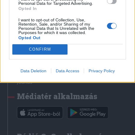
Médiatér
Personal Data for Targeted Advertising.
Opted In
Székely Sport
I want to opt-out of Collection, Use,
Liget
Retention, Sale, and/or Sharing of my
Personal Data that Is Unrelated with the
Krónika
Purposes for which it was collected.
Opted Out
Bihari Napló
Erdélyi Napló
CONFIRM
Főtér
Nőileg
Data Deletion
Data Access
Privacy Policy
Rádió GaGa
Jóállás
Médiatér alkalmazás