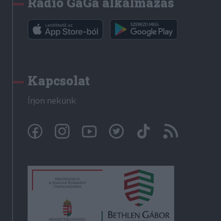
Rádió GaGa alkalmazás
Kapcsolat
Írjon nekünk