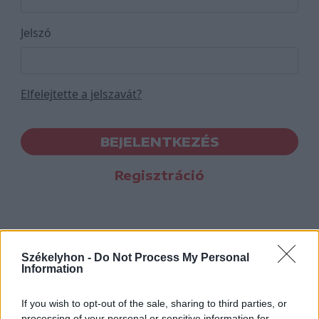
Jelszó
Elfelejtette a jelszavát?
BEJELENTKEZÉS
Regisztráció
Székelyhon -
Do Not Process My Personal
Information
If you wish to opt-out of the sale, sharing to third parties, or
processing of your personal or sensitive information for