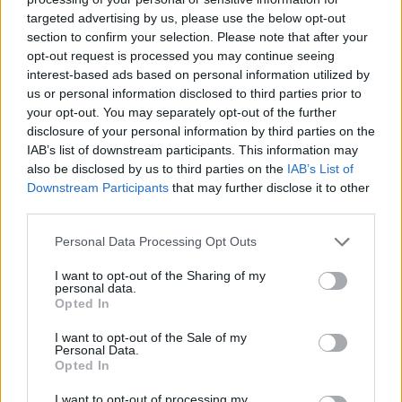
targeted advertising by us, please use the below opt-out
section to confirm your selection. Please note that after your
Hasznos
opt-out request is processed you may continue seeing
interest-based ads based on personal information utilized by
Impresszum
us or personal information disclosed to third parties prior to
your opt-out. You may separately opt-out of the further
Szerzői jogok
disclosure of your personal information by third parties on the
Adatvédelmi tájékoztató
IAB’s list of downstream participants. This information may
Cookie-kezelési tájékoztató
also be disclosed by us to third parties on the
IAB’s List of
Downstream Participants
that may further disclose it to other
Hozzászólási szabályzat
third parties.
Nyomtatott lapjaink archívuma
Székely Hírmondó archívuma
Personal Data Processing Opt Outs
Médiaajánlat
I want to opt-out of the Sharing of my
personal data.
Opted In
Látogatottsági adatok
I want to opt-out of the Sale of my
Personal Data.
Sütibeállítások
Opted In
I want to opt-out of processing my