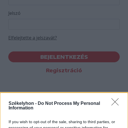
Jelszó
Elfelejtette a jelszavát?
BEJELENTKEZÉS
Regisztráció
Székelyhon -
Do Not Process My Personal
Information
If you wish to opt-out of the sale, sharing to third parties, or
processing of your personal or sensitive information for