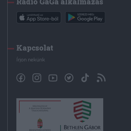
Rádió GaGa alkalmazás
Kapcsolat
Írjon nekünk