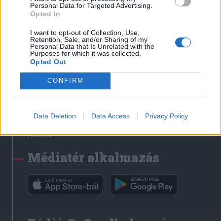
Médiatér
Personal Data for Targeted Advertising.
Opted In
Székely Sport
I want to opt-out of Collection, Use,
Liget
Retention, Sale, and/or Sharing of my
Personal Data that Is Unrelated with the
Krónika
Purposes for which it was collected.
Opted Out
Bihari Napló
Erdélyi Napló
CONFIRM
Főtér
Nőileg
Data Deletion
Data Access
Privacy Policy
Rádió GaGa
Jóállás
Médiatér alkalmazás