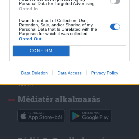
Médiatér
Personal Data for Targeted Advertising.
Opted In
Székely Sport
I want to opt-out of Collection, Use,
Liget
Retention, Sale, and/or Sharing of my
Personal Data that Is Unrelated with the
Krónika
Purposes for which it was collected.
Opted Out
Bihari Napló
Erdélyi Napló
CONFIRM
Főtér
Nőileg
Data Deletion
Data Access
Privacy Policy
Rádió GaGa
Jóállás
Médiatér alkalmazás