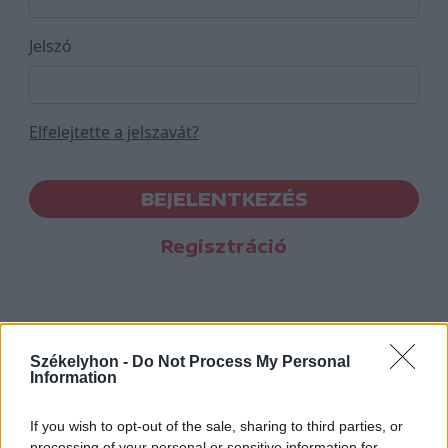
Jelszó
Elfelejtette a jelszavát?
BEJELENTKEZÉS
Regisztráció
Székelyhon -
Do Not Process My Personal
Information
If you wish to opt-out of the sale, sharing to third parties, or
processing of your personal or sensitive information for