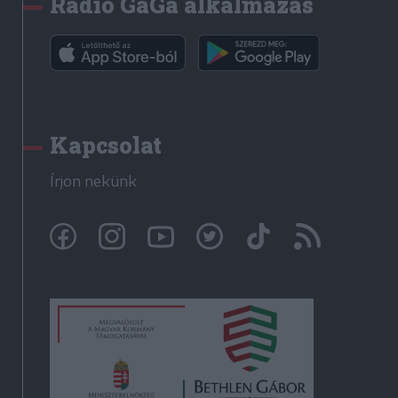
Rádió GaGa alkalmazás
Kapcsolat
Írjon nekünk