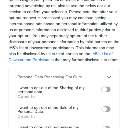
targeted advertising by us, please use the below opt-out
section to confirm your selection. Please note that after your
Hasznos
opt-out request is processed you may continue seeing
interest-based ads based on personal information utilized by
Impresszum
us or personal information disclosed to third parties prior to
your opt-out. You may separately opt-out of the further
Szerzői jogok
disclosure of your personal information by third parties on the
Adatvédelmi tájékoztató
IAB’s list of downstream participants. This information may
Cookie-kezelési tájékoztató
also be disclosed by us to third parties on the
IAB’s List of
Downstream Participants
that may further disclose it to other
Hozzászólási szabályzat
third parties.
Nyomtatott lapjaink archívuma
Székely Hírmondó archívuma
Personal Data Processing Opt Outs
Médiaajánlat
I want to opt-out of the Sharing of my
personal data.
Opted In
Látogatottsági adatok
I want to opt-out of the Sale of my
Personal Data.
Sütibeállítások
Opted In
I want to opt-out of processing my