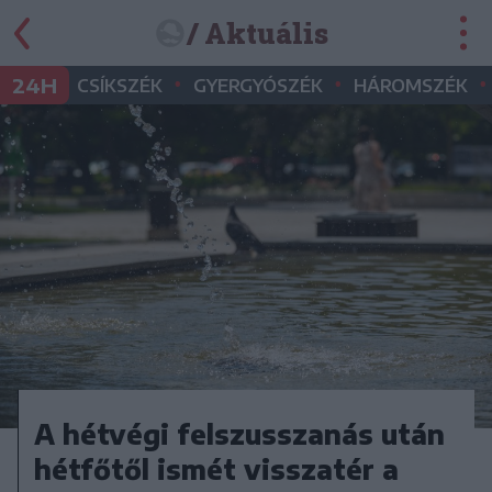
/ Aktuális
•
•
•
24H
CSÍKSZÉK
GYERGYÓSZÉK
HÁROMSZÉK
A hétvégi felszusszanás után
hétfőtől ismét visszatér a