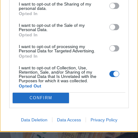
I want to opt-out of the Sharing of my
personal data.
Opted In
2026. augusztus 08., szombat
I want to opt-out of the Sale of my
Personal Data.
Uszályokat süllyesztenek a Dunába
Opted In
a csernavodai atomerőmű
I want to opt-out of processing my
üzemben tartása érdekében –
Personal Data for Targeted Advertising.
Opted In
videóval
I want to opt-out of Collection, Use,
Retention, Sale, and/or Sharing of my
Personal Data that Is Unrelated with the
Purposes for which it was collected.
Opted Out
CONFIRM
Data Deletion
Data Access
Privacy Policy