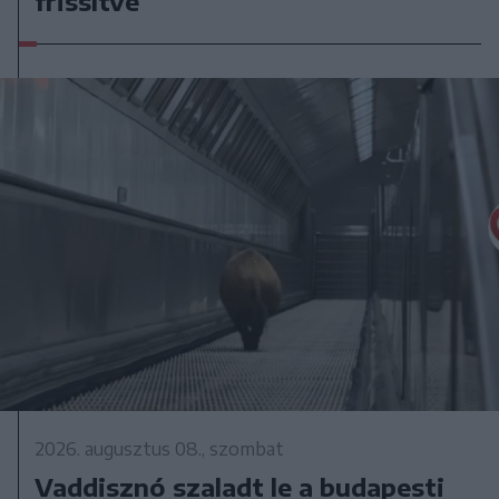
frissítve
2026. augusztus 08., szombat
Vaddisznó szaladt le a budapesti