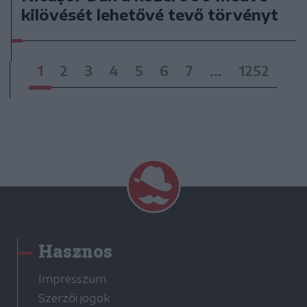
kilövését lehetővé tevő törvényt
1
2
3
4
5
6
7
...
1252
Hasznos
Impresszum
Szerzői jogok