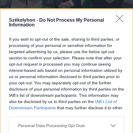
Székelyhon -
Do Not Process My Personal
Information
2026. augusztus 08., szombat
Megvan, kit jelöl köztársasági
If you wish to opt-out of the sale, sharing to third parties, or
processing of your personal or sensitive information for
elnöknek a Tisza Párt
targeted advertising by us, please use the below opt-out
section to confirm your selection. Please note that after your
opt-out request is processed you may continue seeing
interest-based ads based on personal information utilized by
us or personal information disclosed to third parties prior to
your opt-out. You may separately opt-out of the further
disclosure of your personal information by third parties on the
IAB’s list of downstream participants. This information may
also be disclosed by us to third parties on the
IAB’s List of
Downstream Participants
that may further disclose it to other
third parties.
Personal Data Processing Opt Outs