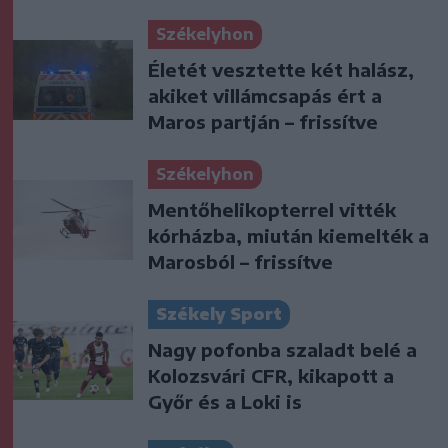
Székelyhon
Életét vesztette két halász,
akiket villámcsapás ért a
Maros partján – frissítve
Székelyhon
Mentőhelikopterrel vitték
kórházba, miután kiemelték a
Marosból – frissítve
Székely Sport
Nagy pofonba szaladt belé a
Kolozsvári CFR, kikapott a
Győr és a Loki is