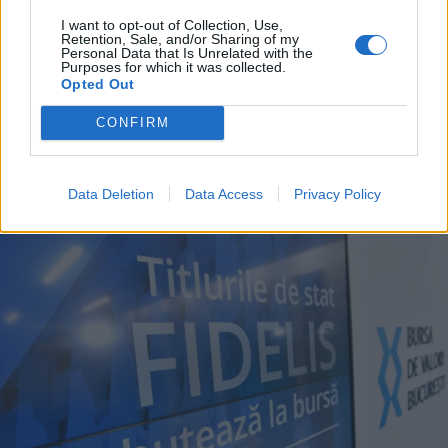
I want to opt-out of Collection, Use,
Retention, Sale, and/or Sharing of my
Personal Data that Is Unrelated with the
Purposes for which it was collected.
Opted Out
2026. augusztus 07., péntek
CONFIRM
Hetek óta először csökkent az
üzemanyagok ára
Data Deletion
Data Access
Privacy Policy