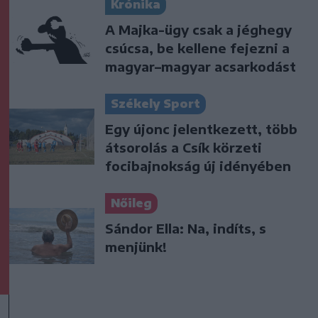
Krónika
A Majka-ügy csak a jéghegy
csúcsa, be kellene fejezni a
magyar–magyar acsarkodást
Székely Sport
Egy újonc jelentkezett, több
átsorolás a Csík körzeti
focibajnokság új idényében
Nőileg
Sándor Ella: Na, indíts, s
menjünk!