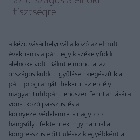
tisztségre,
a kézdivásárhelyi vállalkozó az elmúlt
években is a párt egyik székelyföldi
alelnöke volt. Bálint elmondta, az
országos küldöttgyűlésen kiegészítik a
párt programját, bekerül az erdélyi
magyar többpártrendszer fenntartására
vonatkozó passzus, és a
környezetvédelemre is nagyobb
hangsúlyt fektetnek. Egy nappal a
kongresszus előtt ülésezik egyébként a