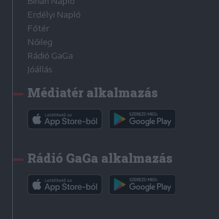
Bihari Napló
Erdélyi Napló
Főtér
Nőileg
Rádió GaGa
Jóállás
Médiatér alkalmazás
Rádió GaGa alkalmazás