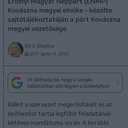
Erdélyi Magyar Néppárt (ENMP)
Kovászna megyei elnöke – közölte
sajtótájékoztatóján a párt Kovászna
megyei vezetősége.
Bíró Blanka
2017. április 11., 20:01
Itt állíthatja be, hogy a Google-
találatokban elöl legyen a Székelyhon!
Bálint a szervezet megerősítését és az
építkezést tartja legfőbb feladatának
kétéves mandátuma során. A korábbi