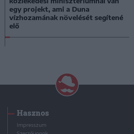
közlekedési minisztériumnál van
egy projekt, ami a Duna
vízhozamának növelését segítené
elő
Hasznos
Impresszum
Szerzői jogok