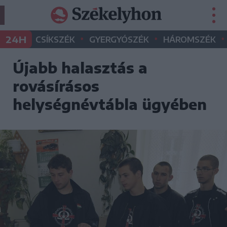
•
•
•
24H
CSÍKSZÉK
GYERGYÓSZÉK
HÁROMSZÉK
Újabb halasztás a
rovásírásos
helységnévtábla ügyében