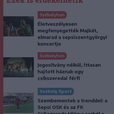
Székelyhon
Életveszélyesen
megfenyegették Majkát,
elmarad a sepsiszentgyörgyi
koncertje
Székelyhon
Jogosítvány nélkül, ittasan
hajtott háznak egy
csíkszeredai férfi
Székely Sport
Szembementek a trenddel: a
Sepsi OSK és az FK
Csíkszereda kilóg a sorból a