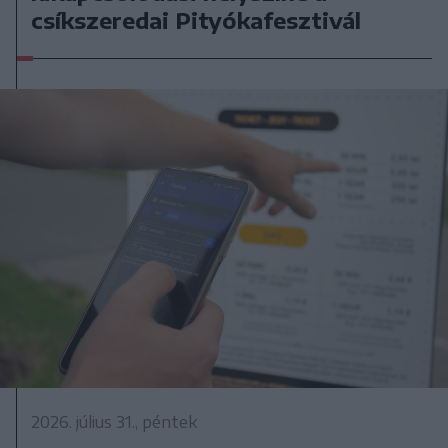
csíkszeredai Pityókafesztivál
2026. július 31., péntek