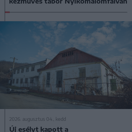
kézműves tábor Nyikómalomfalván
2026. augusztus 04., kedd
Új esélyt kapott a