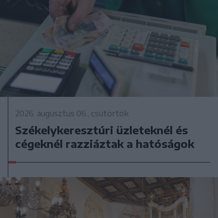
2026. augusztus 06., csütörtök
Székelykeresztúri üzleteknél és
cégeknél razziáztak a hatóságok