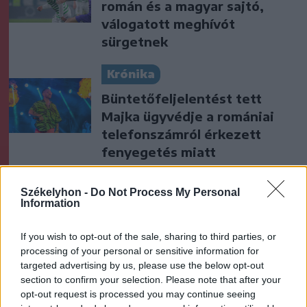
román és a magyar sajtó,
válogatott meghívót
sürgetnek
Krónika
Büntetőfeljelentést tett
Majka ügyvédje a romániai
telefonszámról érkezett
fenyegetés miatt
Székely Sport
Székelyhon -
Do Not Process My Personal
Information
Nagy pofonba szaladt belé a
Kolozsvári CFR, kikapott a
If you wish to opt-out of the sale, sharing to third parties, or
Győr és a Loki is
processing of your personal or sensitive information for
targeted advertising by us, please use the below opt-out
Nőileg
section to confirm your selection. Please note that after your
opt-out request is processed you may continue seeing
Sándor Ella: Na, indíts, s