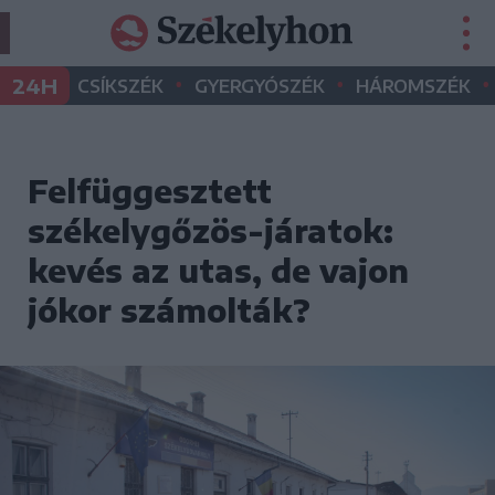
•
•
•
24H
CSÍKSZÉK
GYERGYÓSZÉK
HÁROMSZÉK
Felfüggesztett
székelygőzös-járatok:
kevés az utas, de vajon
jókor számolták?