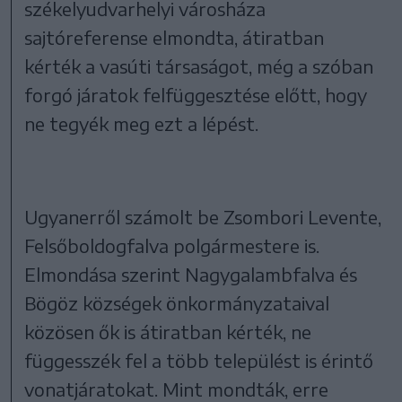
székelyudvarhelyi városháza
sajtóreferense elmondta, átiratban
kérték a vasúti társaságot, még a szóban
forgó járatok felfüggesztése előtt, hogy
ne tegyék meg ezt a lépést.
Ugyanerről számolt be Zsombori Levente,
Felsőboldogfalva polgármestere is.
Elmondása szerint Nagygalambfalva és
Bögöz községek önkormányzataival
közösen ők is átiratban kérték, ne
függesszék fel a több települést is érintő
vonatjáratokat. Mint mondták, erre