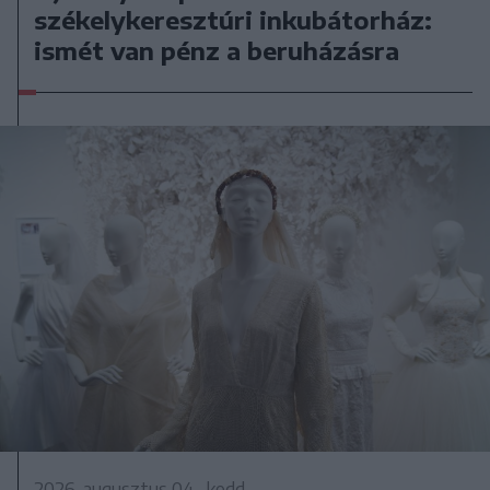
székelykeresztúri inkubátorház:
ismét van pénz a beruházásra
2026. augusztus 04., kedd