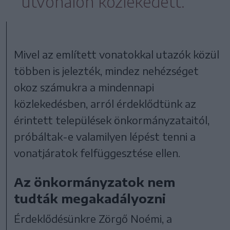
útvonalon közlekedett.
Mivel az említett vonatokkal utazók közül
többen is jelezték, mindez nehézséget
okoz számukra a mindennapi
közlekedésben, arról érdeklődtünk az
érintett települések önkormányzataitól,
próbáltak-e valamilyen lépést tenni a
vonatjáratok felfüggesztése ellen.
Az önkormányzatok nem
tudták megakadályozni
Érdeklődésünkre Zörgő Noémi, a