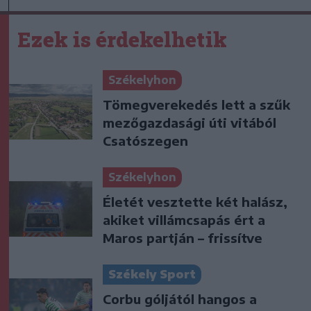
Ezek is érdekelhetik
Székelyhon
Tömegverekedés lett a szűk
mezőgazdasági úti vitából
Csatószegen
Székelyhon
Életét vesztette két halász,
akiket villámcsapás ért a
Maros partján – frissítve
Székely Sport
Corbu góljától hangos a