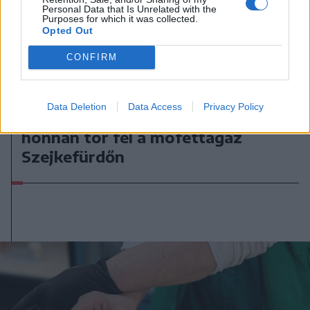
Personal Data that Is Unrelated with the
Purposes for which it was collected.
Opted Out
CONFIRM
2026. augusztus 06., csütörtök
Data Deletion
Data Access
Privacy Policy
Továbbra sem tudni pontosan,
honnan tör fel a mofettagáz
Szejkefürdőn