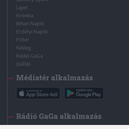
Liget
Krónika
Bihari Napló
Erdélyi Napló
Főtér
Nőileg
Rádió GaGa
Jóállás
Médiatér alkalmazás
Rádió GaGa alkalmazás