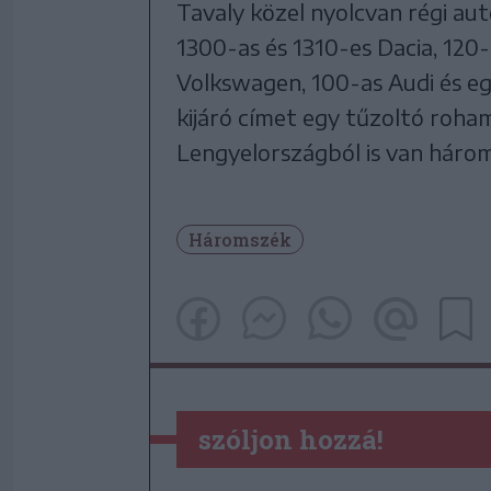
Tavaly közel nyolcvan régi au
1300-as és 1310-es Dacia, 120-
Volkswagen, 100-as Audi és eg
kijáró címet egy tűzoltó roham
Lengyelországból is van három
Háromszék
szóljon hozzá!