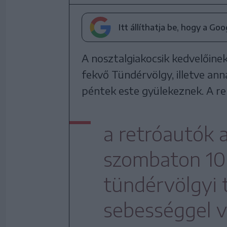
Itt állíthatja be, hogy a Go
A nosztalgiakocsik kedvelőine
fekvő Tündérvölgy, illetve an
péntek este gyülekeznek. A r
a retróautók 
szombaton 10 
tündérvölgyi 
sebességgel 