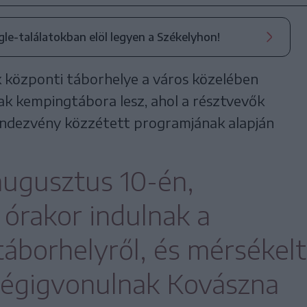
ogle-találatokban elöl legyen a Székelyhon!
k központi táborhelye a város közelében
nak kempingtábora lesz, ahol a résztvevők
endezvény közzétett programjának alapján
augusztus 10-én,
órakor indulnak a
táborhelyről, és mérsékelt
végigvonulnak Kovászna