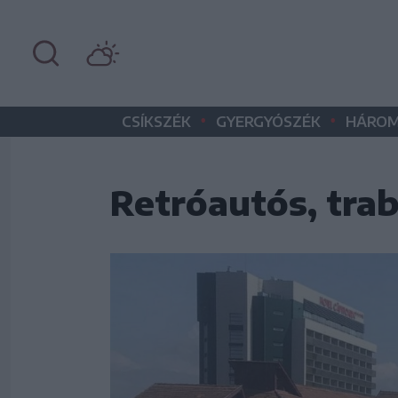
•
•
CSÍKSZÉK
GYERGYÓSZÉK
HÁROM
Retróautós, tra