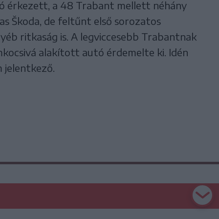
tó érkezett, a 48 Trabant mellett néhány
as Škoda, de feltűnt első sorozatos
yéb ritkaság is. A legviccesebb Trabantnak
kocsivá alakított autó érdemelte ki. Idén
 jelentkező.