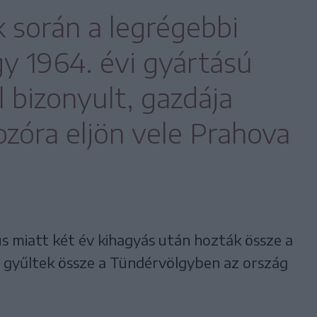
k során a legrégebbi
y 1964. évi gyártású
 bizonyult, gazdája
ozóra eljön vele Prahova
s miatt két év kihagyás után hozták össze a
n gyűltek össze a Tündérvölgyben az ország