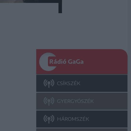
Rádió GaGa
CSÍKSZÉK
GYERGYÓSZÉK
HÁROMSZÉK