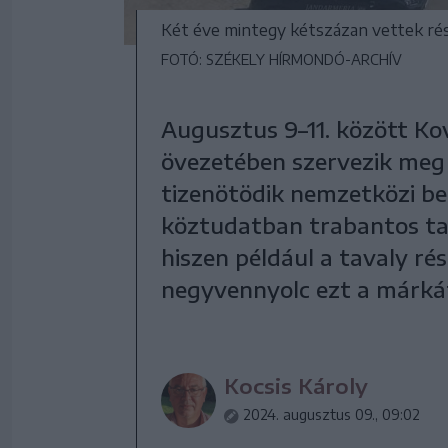
Két éve mintegy kétszázan vettek rés
FOTÓ: SZÉKELY HÍRMONDÓ-ARCHÍV
Augusztus 9–11. között Ko
övezetében szervezik meg 
tizenötödik nemzetközi be
köztudatban trabantos talá
hiszen például a tavaly ré
negyvennyolc ezt a márkát
Kocsis Károly
2024. augusztus 09., 09:02