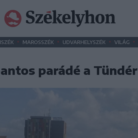
•
•
•
•
SZÉK
MAROSSZÉK
UDVARHELYSZÉK
VILÁG
bantos parádé a Tündé