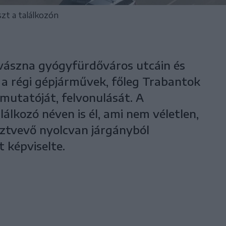
zt a találkozón
vászna gyógyfürdőváros utcáin és
a régi gépjárművek, főleg Trabantok
mutatóját, felvonulását. A
lkozó néven is él, ami nem véletlen,
sztvevő nyolcvan járgányból
 képviselte.