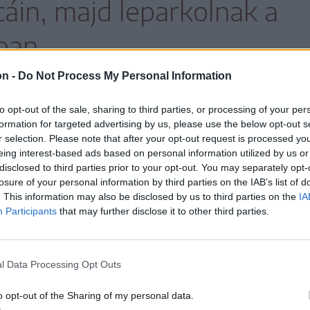
cáin, majd leparkolnak a
ban,
on -
Do Not Process My Personal Information
to opt-out of the sale, sharing to third parties, or processing of your per
aposabban szemügyre venni a
formation for targeted advertising by us, please use the below opt-out s
életkoruk dacára vagy éppen annak okán
r selection. Please note that after your opt-out request is processed y
eing interest-based ads based on personal information utilized by us or
áik.
disclosed to third parties prior to your opt-out. You may separately opt-
losure of your personal information by third parties on the IAB’s list of
ormányzati tisztségviselők köszöntik autók
. This information may also be disclosed by us to third parties on the
IA
Participants
that may further disclose it to other third parties.
ek okleveleket, emléktárgyakat is átadnak.
l Data Processing Opt Outs
 13 óra után indul vissza
o opt-out of the Sharing of my personal data.