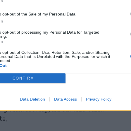
i kempingtelepre, ahol
In
ogram vár a résztvevőkre
o opt-out of the Sale of my Personal Data.
In
sozás, gulyásfőzés,
to opt-out of processing my Personal Data for Targeted
ing.
bola stb.).
In
o opt-out of Collection, Use, Retention, Sale, and/or Sharing
ersonal Data that Is Unrelated with the Purposes for which it
lected.
Out
i vagy sátorozási díjakat nem kérnek a
CONFIRM
lkozó főszervezője Kovászna Polgármesteri
Data Deletion
Data Access
Privacy Policy
cing Team sportegyesület. A szervezők
te,