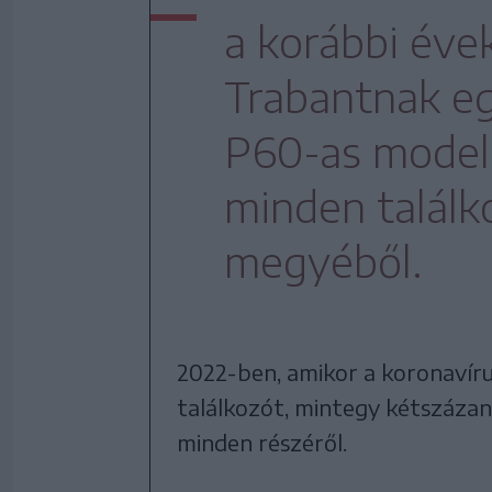
a korábbi éve
Trabantnak eg
P60-as modell
minden találk
megyéből.
2022-ben, amikor a koronavíru
találkozót, mintegy kétszáza
minden részéről.