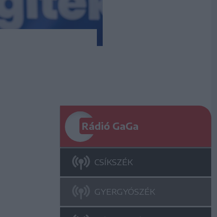
Rádió GaGa
CSÍKSZÉK
GYERGYÓSZÉK