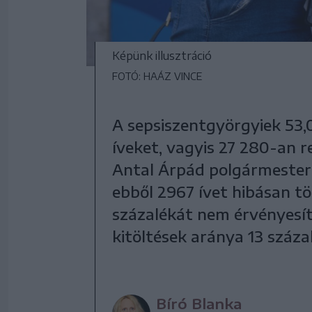
Képünk illusztráció
FOTÓ: HAÁZ VINCE
A sepsiszentgyörgyiek 53,0
íveket, vagyis 27 280-an r
Antal Árpád polgármester 
ebből 2967 ívet hibásan töl
százalékát nem érvényesít
kitöltések aránya 13 száza
Bíró Blanka