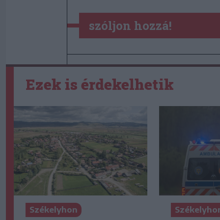
szóljon hozzá!
Ezek is érdekelhetik
Székelyhon
Székelyho