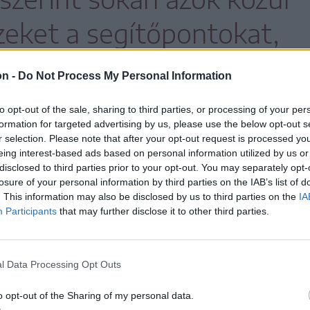
ezeket a segítőpontokat,
lkoztak otthon az
on -
Do Not Process My Personal Information
 de valamiért nem jártak
to opt-out of the sale, sharing to third parties, or processing of your per
formation for targeted advertising by us, please use the below opt-out s
r selection. Please note that after your opt-out request is processed y
eing interest-based ads based on personal information utilized by us or
disclosed to third parties prior to your opt-out. You may separately opt-
losure of your personal information by third parties on the IAB’s list of
. This information may also be disclosed by us to third parties on the
IA
elmet, hogy a regisztrálást visszaigazoló e-
Participants
that may further disclose it to other third parties.
 igazolja, viszont aki letöltötte a hivatalos
mentumot, úgy tekintheti, hogy az
l Data Processing Opt Outs
ltötte ki.
o opt-out of the Sharing of my personal data.