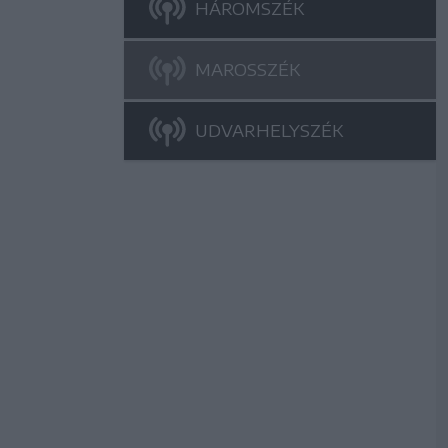
HÁROMSZÉK
MAROSSZÉK
UDVARHELYSZÉK