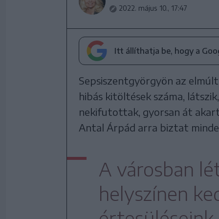
2022. május 10., 17:47
Itt állíthatja be, hogy a Go
Sepsiszentgyörgyön az elmúlt
hibás kitöltések száma, látszi
nekifutottak, gyorsan át akart
Antal Árpád arra biztat minde
A városban lét
helyszínen ked
értesüléseink 