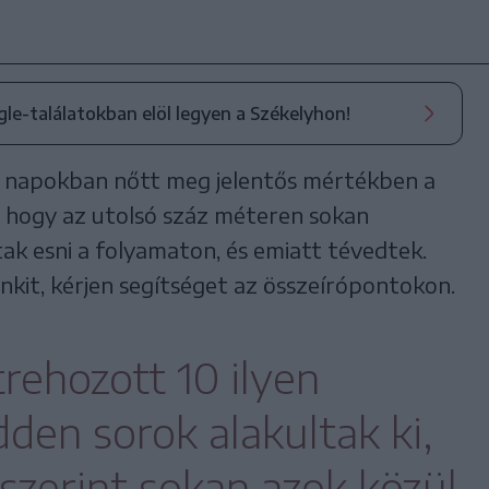
ogle-találatokban elöl legyen a Székelyhon!
 napokban nőtt meg jelentős mértékben a
k, hogy az utolsó száz méteren sokan
ak esni a folyamaton, és emiatt tévedtek.
nkit, kérjen segítséget az összeírópontokon.
rehozott 10 ilyen
den sorok alakultak ki,
szerint sokan azok közül