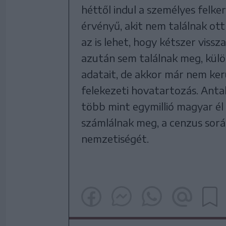
héttől indul a személyes felke
érvényű, akit nem találnak ot
az is lehet, hogy kétszer viss
azután sem találnak meg, külö
adatait, de akkor már nem ker
felekezeti hovatartozás. Anta
több mint egymillió magyar é
számlálnak meg, a cenzus sorá
nemzetiségét.