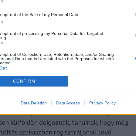
nben a 6-os pontnál van eligazítás arra
In
nőrizni, hogy érvényes-e az adatlap, ezt a
o opt-out of the Sale of my Personal Data.
 megtenni. Ha kiderül, hogy az önkitöltés
In
agyis vasárnapig újra ki kell tölteni, érdemes
to opt-out of processing my Personal Data for Targeted
ing.
et kérni.
In
o opt-out of Collection, Use, Retention, Sale, and/or Sharing
ek, hogy az adatlapot érvényesítették ugyan,
ersonal Data that Is Unrelated with the Purposes for which it
lected.
nemzetiséget, az anyanyelvet, vagy a
Out
ra lehet regisztrálni, a május 15-ei határidőig
CONFIRM
s. A héten működnek az összeírópontok mind
 szombaton is, négy pedig vasárnap.
Data Deletion
Data Access
Privacy Policy
bított ügyeletet tartanak. Antal Árpád
nesen külföldön dolgoznak, tanulnak, hogy még
töltős szakaszban regisztráljanak. Jövő