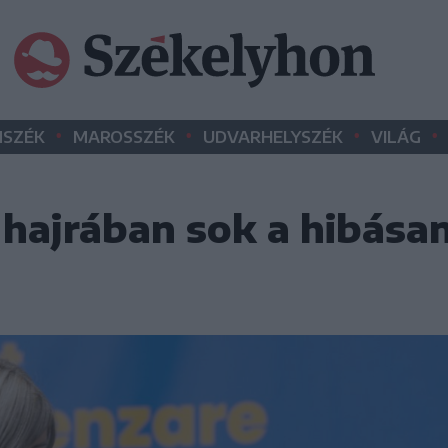
•
•
•
•
SZÉK
MAROSSZÉK
UDVARHELYSZÉK
VILÁG
hajrában sok a hibásan