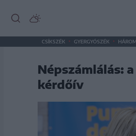
•
•
CSÍKSZÉK
GYERGYÓSZÉK
HÁROM
Népszámlálás: a 
kérdőív