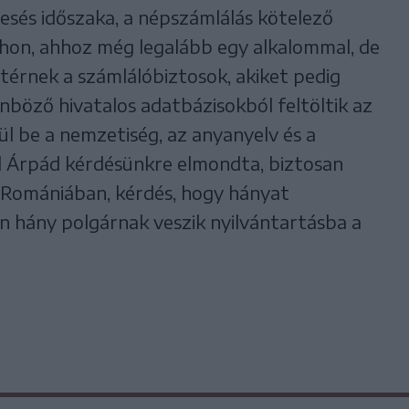
resés időszaka, a népszámlálás kötelező
thon, ahhoz még legalább egy alkalommal, de
zatérnek a számlálóbiztosok, akiket pedig
nböző hivatalos adatbázisokból feltöltik az
ül be a nemzetiség, az anyanyelv és a
l Árpád kérdésünkre elmondta, biztosan
l Romániában, kérdés, hogy hányat
n hány polgárnak veszik nyilvántartásba a