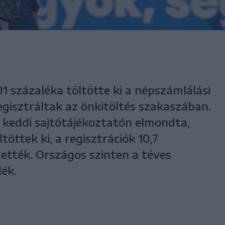
1 százaléka töltötte ki a népszámlálási
egisztráltak az önkitöltés szakaszában.
keddi sajtótájékoztatón elmondta,
töttek ki, a regisztrációk 10,7
ették. Országos szinten a téves
lék.