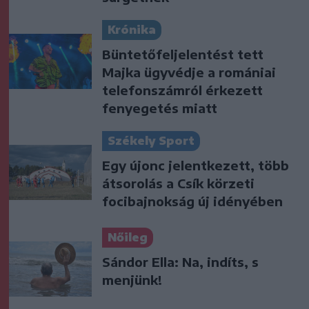
Krónika
Büntetőfeljelentést tett
Majka ügyvédje a romániai
telefonszámról érkezett
fenyegetés miatt
Székely Sport
Egy újonc jelentkezett, több
átsorolás a Csík körzeti
focibajnokság új idényében
Nőileg
Sándor Ella: Na, indíts, s
menjünk!