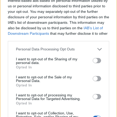
interest-based ads based on personal information utilized by
us or personal information disclosed to third parties prior to
your opt-out. You may separately opt-out of the further
disclosure of your personal information by third parties on the
IAB’s list of downstream participants. This information may
also be disclosed by us to third parties on the
IAB’s List of
Downstream Participants
that may further disclose it to other
third parties.
Personal Data Processing Opt Outs
2026. augusztus 06., csütörtök
I want to opt-out of the Sharing of my
Bolojan szerint négy éve a
personal data.
Opted In
közlekedési minisztériumnál van
egy projekt, ami a Duna
I want to opt-out of the Sale of my
Personal Data.
vízhozamának növelését segítené
Opted In
elő
I want to opt-out of processing my
Personal Data for Targeted Advertising.
Opted In
I want to opt-out of Collection, Use,
Retention, Sale, and/or Sharing of my