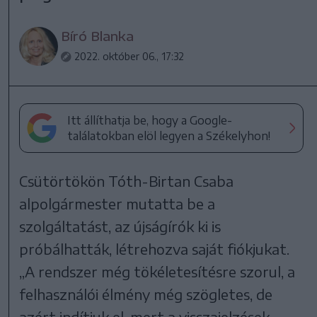
Bíró Blanka
2022. október 06., 17:32
Itt állíthatja be, hogy a Google-
találatokban elöl legyen a Székelyhon!
Csütörtökön Tóth-Birtan Csaba
alpolgármester mutatta be a
szolgáltatást, az újságírók ki is
próbálhatták, létrehozva saját fiókjukat.
„A rendszer még tökéletesítésre szorul, a
felhasználói élmény még szögletes, de
azért indítjuk el, mert a visszajelzések