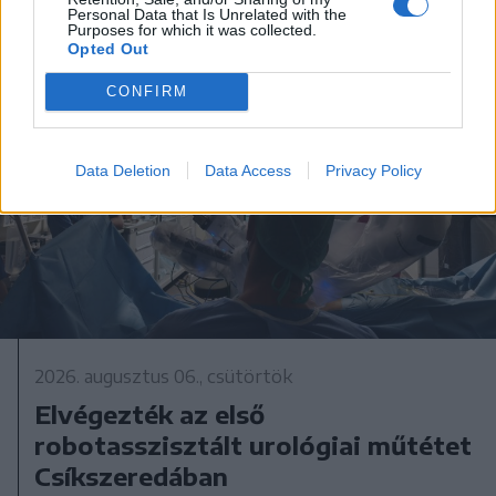
Personal Data that Is Unrelated with the
Purposes for which it was collected.
Opted Out
CONFIRM
Data Deletion
Data Access
Privacy Policy
2026. augusztus 06., csütörtök
Elvégezték az első
robotasszisztált urológiai műtétet
Csíkszeredában