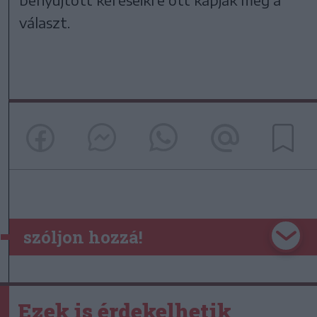
választ.
szóljon hozzá!
Ezek is érdekelhetik