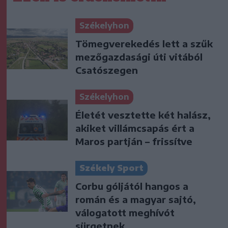
Székelyhon
Tömegverekedés lett a szűk
mezőgazdasági úti vitából
Csatószegen
Székelyhon
Életét vesztette két halász,
akiket villámcsapás ért a
Maros partján – frissítve
Székely Sport
Corbu góljától hangos a
román és a magyar sajtó,
válogatott meghívót
sürgetnek