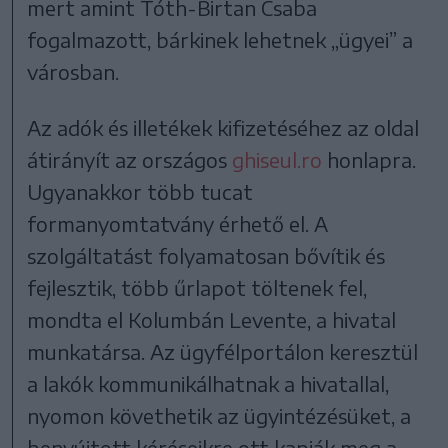
mert amint Tóth-Birtan Csaba
fogalmazott, bárkinek lehetnek „ügyei” a
városban.
Az adók és illetékek kifizetéséhez az oldal
átirányít az országos
ghiseul.ro
honlapra.
Ugyanakkor több tucat
formanyomtatvány érhető el. A
szolgáltatást folyamatosan bővítik és
fejlesztik, több űrlapot töltenek fel,
mondta el Kolumbán Levente, a hivatal
munkatársa. Az ügyfélportálon keresztül
a lakók kommunikálhatnak a hivatallal,
nyomon követhetik az ügyintézésüket, a
benyújtott kéréseikre ott kapják meg a