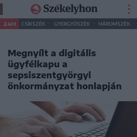
•
•
•
24H
CSÍKSZÉK
GYERGYÓSZÉK
HÁROMSZÉK
Megnyílt a digitális
ügyfélkapu a
sepsiszentgyörgyi
önkormányzat honlapján