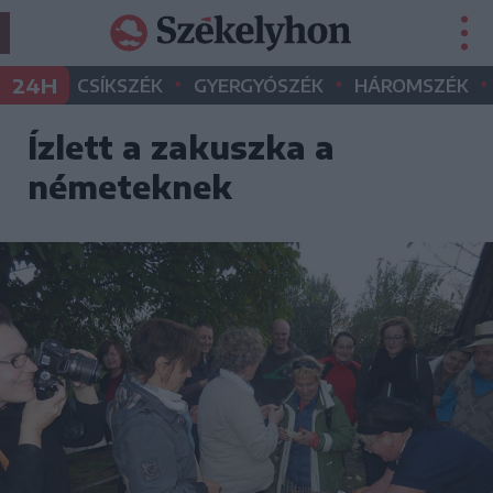
•
•
•
24H
CSÍKSZÉK
GYERGYÓSZÉK
HÁROMSZÉK
Ízlett a zakuszka a
németeknek