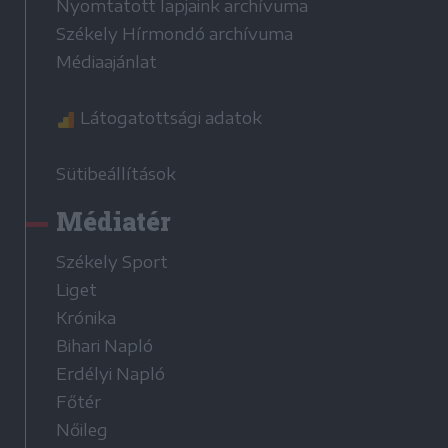
Nyomtatott lapjaink archívuma
Székely Hírmondó archívuma
Médiaajánlat
Látogatottsági adatok
Sütibeállítások
Médiatér
Székely Sport
Liget
Krónika
Bihari Napló
Erdélyi Napló
Főtér
Nőileg