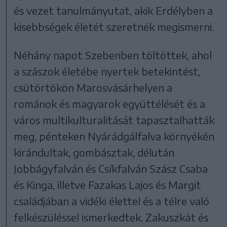
és vezet tanulmányutat, akik Erdélyben a
kisebbségek életét szeretnék megismerni.
Néhány napot Szebenben töltöttek, ahol
a szászok életébe nyertek betekintést,
csütörtökön Marosvásárhelyen a
románok és magyarok együttélését és a
város multikulturalitását tapasztalhatták
meg, pénteken Nyárádgálfalva környékén
kirándultak, gombásztak, délután
Jobbágyfalván és Csíkfalván Szász Csaba
és Kinga, illetve Fazakas Lajos és Margit
családjában a vidéki élettel és a télre való
felkészüléssel ismerkedtek. Zakuszkát és