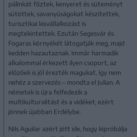
pálinkát főztek, kenyeret és süteményt
sütöttek, savanyúságokat készítettek,
turisztikai kisvállalkozást is
megtekintettek. Ezután Segesvár és
Fogaras környékét látogatják meg, majd
kedden hazautaznak. Immár harmadik
alkalommal érkezett ilyen csoport, az
előzőek is jól érezték magukat, így nem
nehéz a szervezés – mondta el Julian. A
németek is újra felfedezik a
multikulturalitást és a vidéket, ezért
jönnek újabban Erdélybe.
Nils Aguilar azért jött ide, hogy kipróbálja