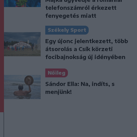
telefonszámról érkezett
fenyegetés miatt
Székely Sport
Egy újonc jelentkezett, több
átsorolás a Csík körzeti
focibajnokság új idényében
Nőileg
Sándor Ella: Na, indíts, s
menjünk!