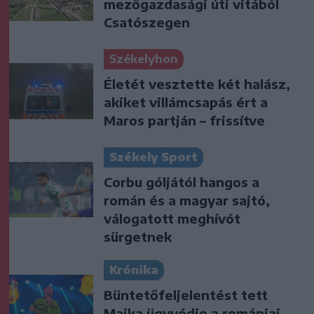
mezőgazdasági úti vitából
Csatószegen
Székelyhon
Életét vesztette két halász,
akiket villámcsapás ért a
Maros partján – frissítve
Székely Sport
Corbu góljától hangos a
román és a magyar sajtó,
válogatott meghívót
sürgetnek
Krónika
Büntetőfeljelentést tett
Majka ügyvédje a romániai