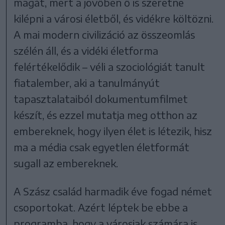
magát, mert a jövőben ő is szeretne
kilépni a városi életből, és vidékre költözni.
A mai modern civilizáció az összeomlás
szélén áll, és a vidéki életforma
felértékelődik – véli a szociológiát tanult
fiatalember, aki a tanulmányút
tapasztalataiból dokumentumfilmet
készít, és ezzel mutatja meg otthon az
embereknek, hogy ilyen élet is létezik, hisz
ma a média csak egyetlen életformát
sugall az embereknek.
A Szász család harmadik éve fogad német
csoportokat. Azért léptek be ebbe a
programba, hogy a városiak számára is