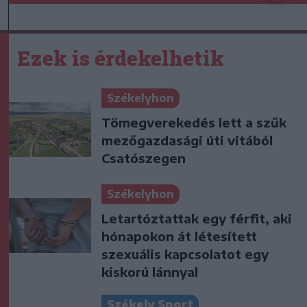
Ezek is érdekelhetik
Székelyhon
Tömegverekedés lett a szűk
mezőgazdasági úti vitából
Csatószegen
Székelyhon
Letartóztattak egy férfit, aki
hónapokon át létesített
szexuális kapcsolatot egy
kiskorú lánnyal
Székely Sport