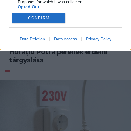
Purposes for which it was collected.
Opted Out
CONFIRM
2026. augusztus 06., csütörtök
Data Deletion
Data Access
Privacy Policy
Kezdődhet Călin Georgescu és
Horațiu Potra perének érdemi
tárgyalása