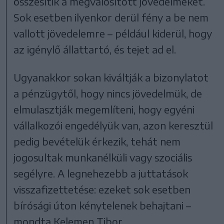
összesítik a megvalósított jövedelmeket.
Sok esetben ilyenkor derül fény a be nem
vallott jövedelemre – például kiderül, hogy
az igénylő állattartó, és tejet ad el.
Ugyanakkor sokan kiváltják a bizonylatot
a pénzügytől, hogy nincs jövedelmük, de
elmulasztják megemlíteni, hogy egyéni
vállalkozói engedélyük van, azon keresztül
pedig bevételük érkezik, tehát nem
jogosultak munkanélküli vagy szociális
segélyre. A legnehezebb a juttatások
visszafizettetése: ezeket sok esetben
bírósági úton kénytelenek behajtani –
mondta Kelemen Tibor.