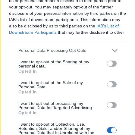
us or personal information disclosed to third parties prior to
your opt-out. You may separately opt-out of the further
disclosure of your personal information by third parties on the
IAB’s list of downstream participants. This information may
2026. augusztus 06., csütörtök
also be disclosed by us to third parties on the
IAB’s List of
Downstream Participants
that may further disclose it to other
3,4-es erősségű földrengés volt
third parties.
csütörtök délután
Personal Data Processing Opt Outs
I want to opt-out of the Sharing of my
personal data.
Opted In
I want to opt-out of the Sale of my
Personal Data.
Opted In
I want to opt-out of processing my
Personal Data for Targeted Advertising.
Opted In
I want to opt-out of Collection, Use,
Retention, Sale, and/or Sharing of my
Personal Data that Is Unrelated with the