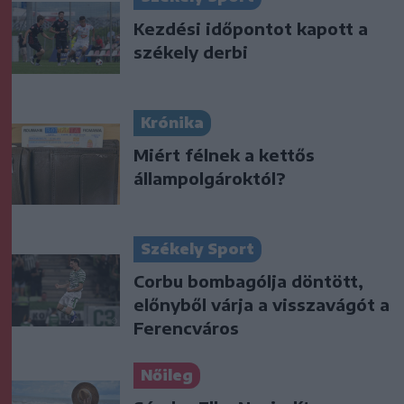
Kezdési időpontot kapott a
székely derbi
Krónika
Miért félnek a kettős
állampolgároktól?
Székely Sport
Corbu bombagólja döntött,
előnyből várja a visszavágót a
Ferencváros
Nőileg