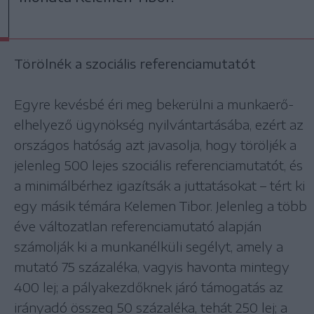
Törölnék a szociális referenciamutatót
Egyre kevésbé éri meg bekerülni a munkaerő-
elhelyező ügynökség nyilvántartásába, ezért az
országos hatóság azt javasolja, hogy töröljék a
jelenleg 500 lejes szociális referenciamutatót, és
a minimálbérhez igazítsák a juttatásokat – tért ki
egy másik témára Kelemen Tibor. Jelenleg a több
éve változatlan referenciamutató alapján
számolják ki a munkanélküli segélyt, amely a
mutató 75 százaléka, vagyis havonta mintegy
400 lej; a pályakezdőknek járó támogatás az
irányadó összeg 50 százaléka, tehát 250 lej; a