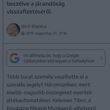
beszélve a járandóság
visszafizetéséről.
Bíró Blanka
2019. augusztus 27., 21:16
Itt állíthatja be, hogy a Google-
találatokban elöl legyen a Székelyhon!
Több tucat személy veszítette el a
szociális segélyt Háromszéken, mert
kisebb-nagyobb összegeket nyertek
játékautomatákon. Kelemen Tibor, a
Kovászna Megyei Munkaerő-elhelyező