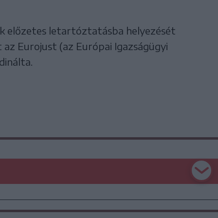
k előzetes letartóztatásba helyezését
t az Eurojust (az Európai Igazságügyi
inálta.