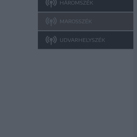
HÁROMSZÉK
MAROSSZÉK
UDVARHELYSZÉK