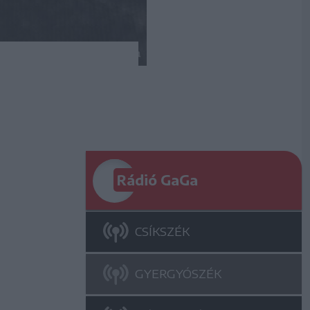
Rádió GaGa
CSÍKSZÉK
GYERGYÓSZÉK