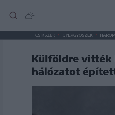
•
•
CSÍKSZÉK
GYERGYÓSZÉK
HÁROM
Külföldre vitték
hálózatot építet