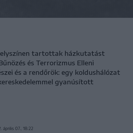
lyszínen tartottak házkutatást
Bűnözés és Terrorizmus Elleni
szei és a rendőrök: egy koldushálózat
kereskedelemmel gyanúsított
 április 07., 18:22