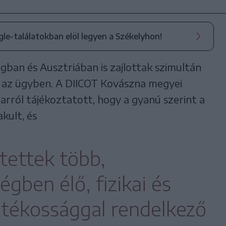
ogle-találatokban elöl legyen a Székelyhon!
an és Ausztriában is zajlottak szimultán
k az ügyben. A DIICOT Kovászna megyei
arról tájékoztatott, hogy a gyanú szerint a
kult, és
tettek több,
gben élő, fizikai és
atékossággal rendelkező