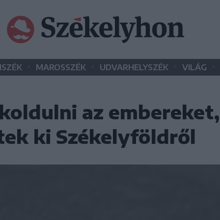
•
•
•
•
SZÉK
MAROSSZÉK
UDVARHELYSZÉK
VILÁG
 koldulni az embereket
tek ki Székelyföldről