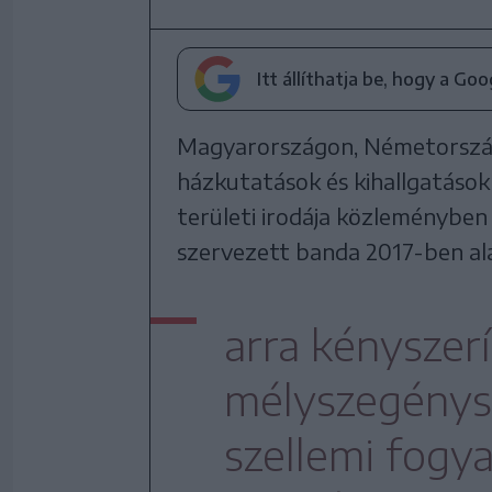
Itt állíthatja be, hogy a Go
Magyarországon, Németországb
házkutatások és kihallgatáso
területi irodája közleményben 
szervezett banda 2017-ben ala
arra kényszerí
mélyszegénysé
szellemi fogy