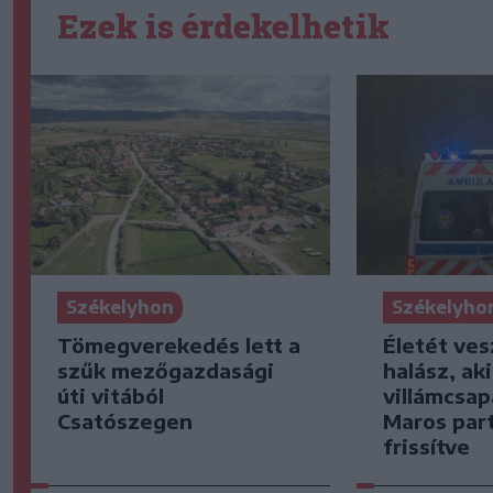
Ezek is érdekelhetik
Székelyhon
Székelyho
Tömegverekedés lett a
Életét ves
szűk mezőgazdasági
halász, ak
úti vitából
villámcsap
Csatószegen
Maros part
frissítve