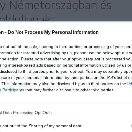
gy Németországban és
olduljanak.
on -
Do Not Process My Personal Information
to opt-out of the sale, sharing to third parties, or processing of your per
022 közötti időszakban
formation for targeted advertising by us, please use the below opt-out s
yt toboroztak, Németországba vagy
r selection. Please note that after your opt-out request is processed y
eing interest-based ads based on personal information utilized by us or
ahol
disclosed to third parties prior to your opt-out. You may separately opt-
losure of your personal information by third parties on the IAB’s list of
. This information may also be disclosed by us to third parties on the
IA
zletek, templomok előtt, a
Participants
that may further disclose it to other third parties.
zszállítási járműveken
l Data Processing Opt Outs
nyszerítették őket.
o opt-out of the Sharing of my personal data.