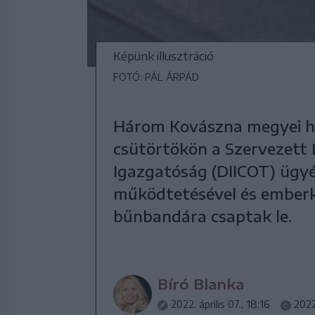
Képünk illusztráció
FOTÓ: PÁL ÁRPÁD
Három Kovászna megyei he
csütörtökön a Szervezett 
Igazgatóság (DIICOT) ügyé
működtetésével és ember
bűnbandára csaptak le.
Bíró Blanka
2022. április 07., 18:16
2022.