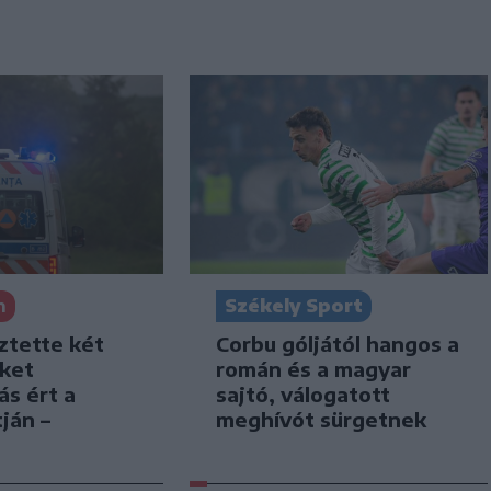
Székely Sport
n
Corbu góljától hangos a
ztette két
román és a magyar
iket
sajtó, válogatott
ás ért a
meghívót sürgetnek
ján –