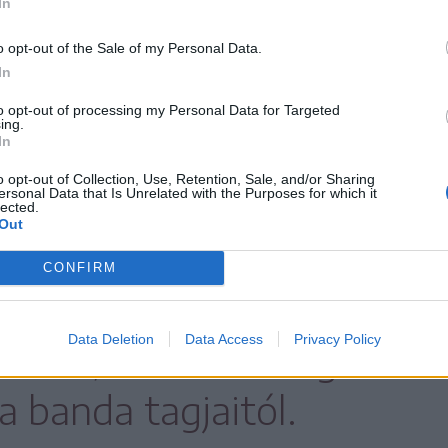
In
o opt-out of the Sale of my Personal Data.
tagjai elvették, és hogy az áldozataik ne
In
 az irataikat, csak azok másolatát hagyták
to opt-out of processing my Personal Data for Targeted
ing.
igazolni tudják magukat.
In
o opt-out of Collection, Use, Retention, Sale, and/or Sharing
ersonal Data that Is Unrelated with the Purposes for which it
egyében tartott
lected.
Out
során 90 ezer eurót,
CONFIRM
zzávetőleg egy kilogramm
Data Deletion
Data Access
Privacy Policy
tak le, de három ingatlant
a banda tagjaitól.